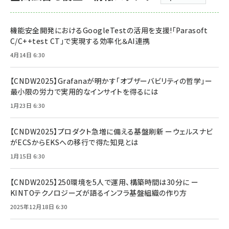
機能安全開発におけるGoogleTestの活用を支援!「Parasoft
C/C++test CT」で実現する効率化＆AI連携
4月14日 6:30
【CNDW2025】Grafanaが明かす「オブザーバビリティの哲学」ー
最小限の労力で実用的なインサイトを得るには
1月23日 6:30
【CNDW2025】プロダクト急増に備える基盤刷新 ーウェルスナビ
がECSからEKSへの移行で得た知見とは
1月15日 6:30
【CNDW2025】250環境を5人で運用、構築時間は30分に ー
KINTOテクノロジーズが語るインフラ基盤組織の作り方
2025年12月18日 6:30