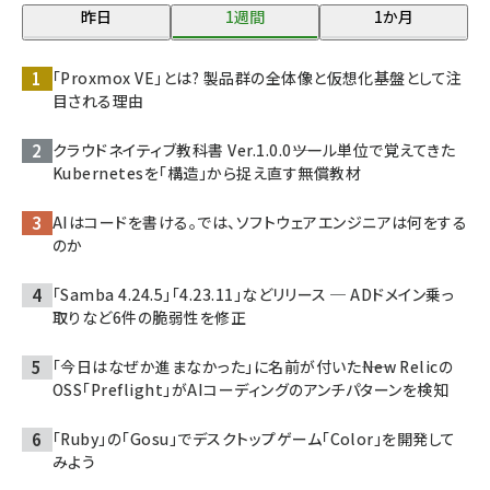
昨日
1週間
1か月
「Proxmox VE」とは? 製品群の全体像と仮想化基盤として注
目される理由
クラウドネイティブ教科書 Ver.1.0.0――ツール単位で覚えてきた
Kubernetesを「構造」から捉え直す無償教材
AIはコードを書ける。では、ソフトウェアエンジニアは何をする
のか
「Samba 4.24.5」「4.23.11」などリリース ─ ADドメイン乗っ
取りなど6件の脆弱性を修正
「今日はなぜか進まなかった」に名前が付いた――New Relicの
OSS「Preflight」がAIコーディングのアンチパターンを検知
「Ruby」の「Gosu」でデスクトップゲーム「Color」を開発して
みよう