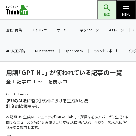
メ
Think IT（シンクイット）
イ
検索
MENU
ン
コ
連載・特集
ITインフラ
サーバー
ネットワーク
ストレージ
ン
テ
AI・人工知能
Kubernetes
OpenStack
イベントレポート
イン
ン
ツ
ai (2504)
用語「GPT-NL」 が使われている記事の一覧
に
加藤銘のチーム貢献～仲間と築いた勝利の絆～ (2325)
移
全 1 記事中 1 ～ 1 を表示中
動
iot女子会 (2290)
Gen AI Times
【EUのAI法に習う】欧州における生成AIと法
北海道をのんびり旅する晴山佳須夫のヒント集！ (2047)
制度の協調モデル
drupal (1963)
本記事は、生成AIコミュニティ「IKIGAI lab.」に所属するメンバーが、生成AIに
関するニュースを紹介＆深掘りしながら、AIがもたらす「半歩先」の未来に皆
genai (1492)
さんをご案内します。
abc123 (1367)