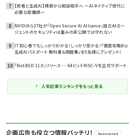
【若者と生成AI】検索から相談相手へ ーAIネイティブ世代に
必要な距離感ー
NVIDIAら37社が「Open Secure AI Alliance」設立――AIエー
ジェントのセキュリティは重みの非公開では守れない
IT初心者でもしっかりわかる！しっかり受かる！『徹底攻略Biz
生成AIパスポート 教科書＆問題集』を5名様にプレゼント！
「NetBSD 11.0」リリース ─ 64ビットRISC-Vを正式サポート
人気記事ランキングをもっと見る
企画広告も役立つ情報バッチリ！
Sponsored