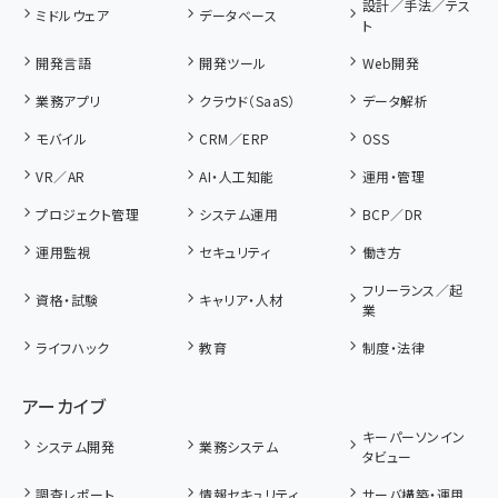
設計／手法／テス
ミドルウェア
データベース
ト
開発言語
開発ツール
Web開発
業務アプリ
クラウド（SaaS）
データ解析
モバイル
CRM／ERP
OSS
VR／AR
AI・人工知能
運用・管理
プロジェクト管理
システム運用
BCP／DR
運用監視
セキュリティ
働き方
フリーランス／起
資格・試験
キャリア・人材
業
ライフハック
教育
制度・法律
アーカイブ
キーパーソンイン
システム開発
業務システム
タビュー
調査レポート
情報セキュリティ
サーバ構築・運用