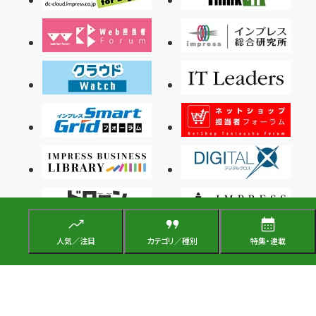
人気／注目
カテゴリ／種別
特集・連載
Copyright ©2026 Impress Corporation, An impress Group Company. All rights
reserved.