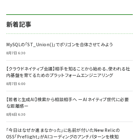
新着記事
MySQLの「ST_Union()」でポリゴンを合体させてみよう
8月7日 6:30
【クラウドネイティブ会議】相手を知ることから始める、使われる社
内基盤を育てるためのプラットフォームエンジニアリング
8月7日 6:00
【若者と生成AI】検索から相談相手へ ーAIネイティブ世代に必要
な距離感ー
8月6日 6:30
「今日はなぜか進まなかった」に名前が付いた――New Relicの
OSS「Preflight」がAIコーディングのアンチパターンを検知