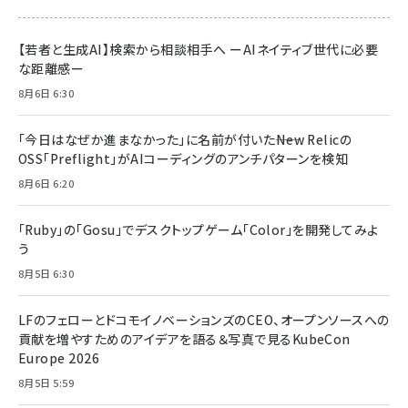
【若者と生成AI】検索から相談相手へ ーAIネイティブ世代に必要
な距離感ー
8月6日 6:30
「今日はなぜか進まなかった」に名前が付いた――New Relicの
OSS「Preflight」がAIコーディングのアンチパターンを検知
8月6日 6:20
「Ruby」の「Gosu」でデスクトップゲーム「Color」を開発してみよ
う
8月5日 6:30
LFのフェローとドコモイノベーションズのCEO、オープンソースへの
貢献を増やすためのアイデアを語る＆写真で見るKubeCon
Europe 2026
8月5日 5:59