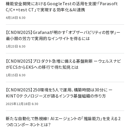
機能安全開発におけるGoogleTestの活用を支援!「Parasoft
C/C++test CT」で実現する効率化＆AI連携
4月14日 6:30
【CNDW2025】Grafanaが明かす「オブザーバビリティの哲学」ー
最小限の労力で実用的なインサイトを得るには
1月23日 6:30
【CNDW2025】プロダクト急増に備える基盤刷新 ーウェルスナビ
がECSからEKSへの移行で得た知見とは
1月15日 6:30
【CNDW2025】250環境を5人で運用、構築時間は30分に ー
KINTOテクノロジーズが語るインフラ基盤組織の作り方
2025年12月18日 6:30
新たな自動化で熱視線！ AIエージェントの「推論能力」を支える2
つのコンポーネントとは？