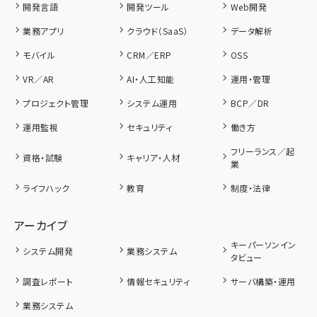
開発言語
開発ツール
Web開発
業務アプリ
クラウド（SaaS）
データ解析
モバイル
CRM／ERP
OSS
VR／AR
AI・人工知能
運用・管理
プロジェクト管理
システム運用
BCP／DR
運用監視
セキュリティ
働き方
フリーランス／起
資格・試験
キャリア・人材
業
ライフハック
教育
制度・法律
アーカイブ
キーパーソンイン
システム開発
業務システム
タビュー
調査レポート
情報セキュリティ
サーバ構築・運用
業務システム