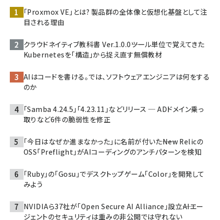
「Proxmox VE」とは? 製品群の全体像と仮想化基盤として注
目される理由
クラウドネイティブ教科書 Ver.1.0.0――ツール単位で覚えてきた
Kubernetesを「構造」から捉え直す無償教材
AIはコードを書ける。では、ソフトウェアエンジニアは何をする
のか
「Samba 4.24.5」「4.23.11」などリリース ─ ADドメイン乗っ
取りなど6件の脆弱性を修正
「今日はなぜか進まなかった」に名前が付いた――New Relicの
OSS「Preflight」がAIコーディングのアンチパターンを検知
「Ruby」の「Gosu」でデスクトップゲーム「Color」を開発して
みよう
NVIDIAら37社が「Open Secure AI Alliance」設立――AIエー
ジェントのセキュリティは重みの非公開では守れない