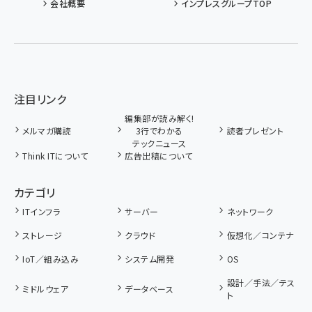
会社概要
インプレスグループTOP
注目リンク
編集部が読み解く!
メルマガ購読
3行でわかる
読者プレゼント
テックニュース
Think ITについて
広告出稿について
カテゴリ
ITインフラ
サーバー
ネットワーク
ストレージ
クラウド
仮想化／コンテナ
IoT／組み込み
システム開発
OS
設計／手法／テス
ミドルウェア
データベース
ト