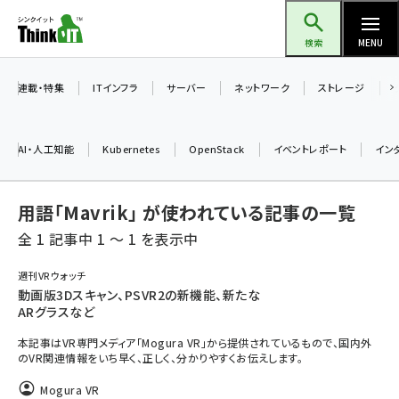
メ
Think IT（シンクイット）
イ
検索
MENU
ン
コ
連載・特集
ITインフラ
サーバー
ネットワーク
ストレージ
ン
テ
AI・人工知能
Kubernetes
OpenStack
イベントレポート
イン
ン
ツ
ai (2480)
用語「Mavrik」 が使われている記事の一覧
に
加藤銘のチーム貢献～仲間と築いた勝利の絆～ (2304)
移
全 1 記事中 1 ～ 1 を表示中
動
iot女子会 (2263)
週刊VRウォッチ
動画版3Dスキャン、PSVR2の新機能、新たな
北海道をのんびり旅する晴山佳須夫のヒント集！ (2017)
ARグラスなど
drupal (1940)
本記事はVR専門メディア「Mogura VR」から提供されているもので、国内外
のVR関連情報をいち早く、正しく、分かりやすくお伝えします。
genai (1473)
Mogura VR
ai crunch (1347)