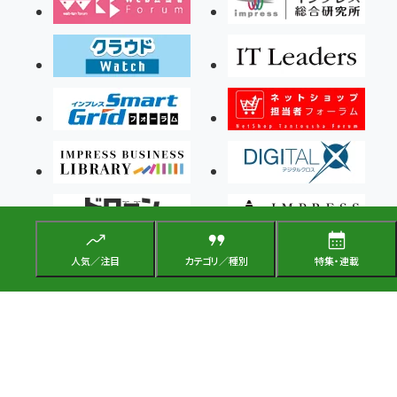
人気／注目
カテゴリ／種別
特集・連載
Copyright ©2026 Impress Corporation, An impress Group Company. All rights
reserved.