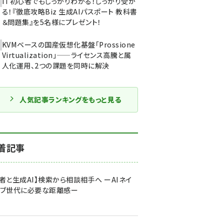
IT初心者でもしっかりわかる！しっかり受か
る！『徹底攻略Biz 生成AIパスポート 教科書
＆問題集』を5名様にプレゼント！
KVMベースの国産仮想化基盤「Prossione
Virtualization」——ライセンス高騰と属
人化運用、2つの課題を同時に解決
人気記事ランキングをもっと見る
着記事
者と生成AI】検索から相談相手へ ーAIネイ
ィブ世代に必要な距離感ー