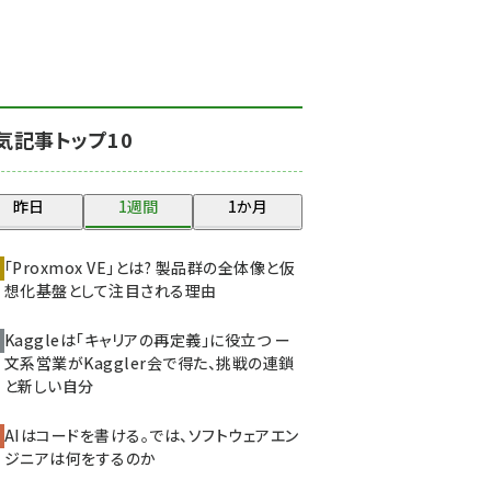
北海道をのんびり旅する
晴山佳須夫のヒント集！
(2008)
drupal (1929)
気記事トップ10
genai (1468)
abc123 (1341)
昨日
1週間
1か月
ai crunch (1340)
「Proxmox VE」とは? 製品群の全体像と仮
想化基盤として注目される理由
Kaggleは「キャリアの再定義」に役立つ ー
文系営業がKaggler会で得た、挑戦の連鎖
と新しい自分
AIはコードを書ける。では、ソフトウェアエン
ジニアは何をするのか