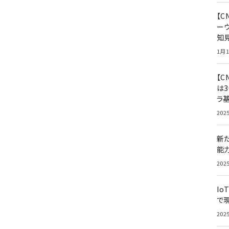
【
ー
知
1月1
【C
は3
ラ
202
新
能
202
Io
で
202