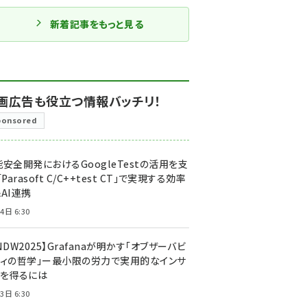
新着記事をもっと見る
画広告も役立つ情報バッチリ！
ponsored
安全開発におけるGoogleTestの活用を支
「Parasoft C/C++test CT」で実現する効率
AI連携
4日 6:30
NDW2025】Grafanaが明かす「オブザーバビ
ティの哲学」ー最小限の労力で実用的なインサ
トを得るには
3日 6:30