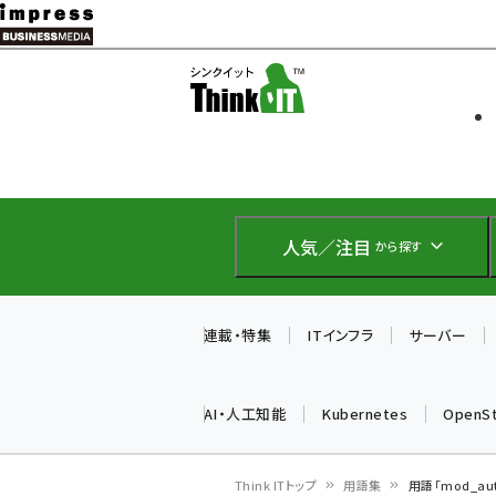
メ
イ
ソフト開発
Think IT
ン
企業IT
コ
製品導入
ン
Web担当者
EC担当者
テ
IoT・AI
ン
DCクラウド
人気／注目
から探す
研究・調査
ツ
エネルギー
に
ドローン
移
連載・特集
ITインフラ
サーバー
教育講座
動
AI・人工知能
Kubernetes
OpenS
Think ITトップ
用語集
用語「mod_au