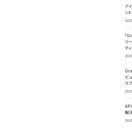
アイ
ン
202
「G
リ
ティ
202
Gr
ビ
ラ
202
AP
解
202