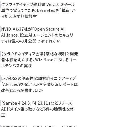
クラウドネイティブ教科書 Ver.1.0.0――ツール
単位で覚えてきたKubernetesを「構造」か
ら捉え直す無償教材
NVIDIAら37社が「Open Secure AI
Alliance」設立――AIエージェントのセキュリ
ティは重みの非公開では守れない
【クラウドネイティブ会議】厳格な統制と開発
者体験を両立する、Wiz Baseにおけるゴー
ルデンパスの実践
LFがOSSの脆弱性協調対応イニシアティブ
「Akrites」を発足、CRA準備状況レポートは
改善どころか悪化、ほか
「Samba 4.24.5」「4.23.11」などリリース ─
ADドメイン乗っ取りなど6件の脆弱性を修
正