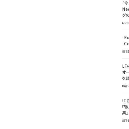
「
――
グ
6:20
「R
「C
8月5
LF
オ
を語
8月5
I
『徹
集
8月4