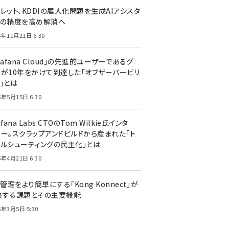
レット、KDDIの属人化問題を生成AIアシスタ
トの精度を高め解消へ
5年11月21日 6:30
rafana Cloud」の先進的ユーザーであるグ
ーが10年をかけて到達した「オブザーバービリ
」とは
5年5月15日 6:30
afana Labs CTOのTom Wilkie氏インタ
ュー。スクラップアンドビルドから産まれた「ト
ブルシューティングの民主化」とは
5年4月21日 6:30
I管理をより簡単にする「Kong Konnect」が
決する課題とその主要機能
5年3月5日 5:30