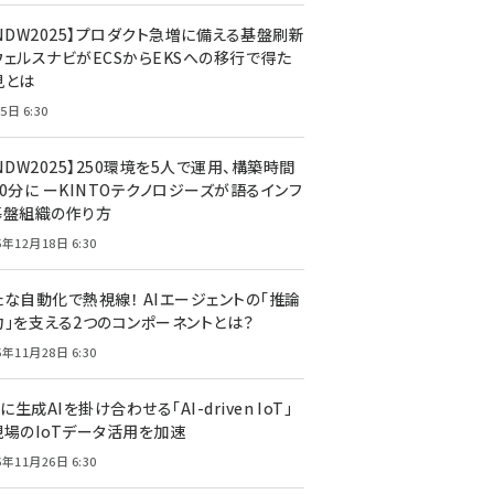
CNDW2025】プロダクト急増に備える基盤刷新
ウェルスナビがECSからEKSへの移行で得た
見とは
5日 6:30
NDW2025】250環境を5人で運用、構築時間
0分に ーKINTOテクノロジーズが語るインフ
基盤組織の作り方
5年12月18日 6:30
たな自動化で熱視線！ AIエージェントの「推論
力」を支える2つのコンポーネントとは？
5年11月28日 6:30
Tに生成AIを掛け合わせる「AI-driven IoT」
現場のIoTデータ活用を加速
5年11月26日 6:30