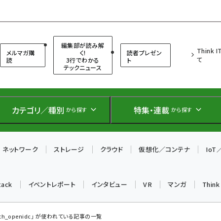
（シンクイット）
編集部が読み解
Think 
メルマガ購
く!
読者プレゼン
て
読
3行でわかる
ト
テックニュース
カテゴリ／種別
特集・連載
から探す
から探す
ネットワーク
ストレージ
クラウド
仮想化／コンテナ
Io
tack
イベントレポート
インタビュー
VR
マンガ
Thin
th_openidc」 が使われている記事の一覧