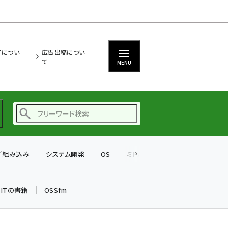
ITについ
広告出稿につい
て
MENU
T／組み込み
システム開発
OS
ミドルウェア
データベース
ai (2475)
加藤銘のチーム貢献～
k ITの書籍
OSSfm
仲間と築いた勝利の絆～
(2297)
iot女子会 (2248)