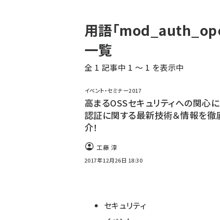
パ
用語「mod_auth_o
ン
一覧
く
全 1 記事中 1 ～ 1 を表示中
ず
イベント・セミナー2017
高まるOSSセキュリティへの関心に
認証に関する最新技術＆情報を徹
介！
工藤 淳
2017年12月26日 18:30
セキュリティ