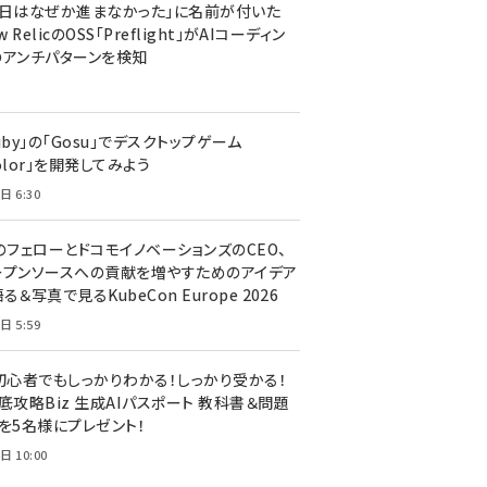
今日はなぜか進まなかった」に名前が付いた
New RelicのOSS「Preflight」がAIコーディン
のアンチパターンを検知
uby」の「Gosu」でデスクトップゲーム
olor」を開発してみよう
日 6:30
のフェローとドコモイノベーションズのCEO、
ープンソースへの貢献を増やすためのアイデア
る＆写真で見るKubeCon Europe 2026
日 5:59
T初心者でもしっかりわかる！しっかり受かる！
底攻略Biz 生成AIパスポート 教科書＆問題
』を5名様にプレゼント！
日 10:00