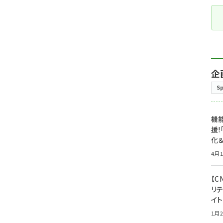
企
S
機能
援!
化＆
4月1
【C
リ
イ
1月2