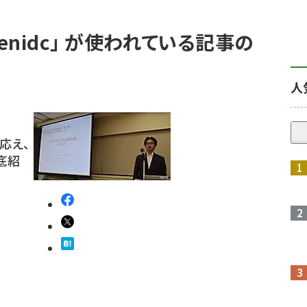
penidc」 が使われている記事の
人
応え、
底紹