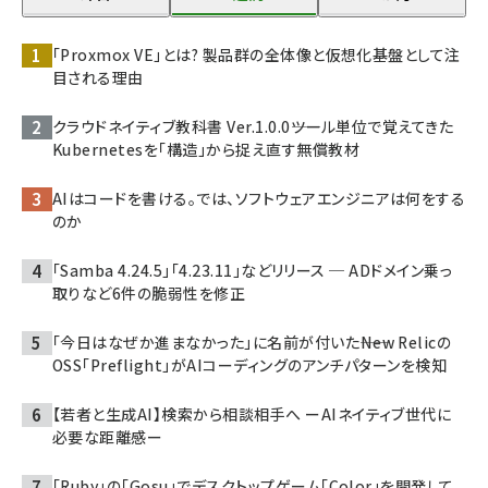
「Proxmox VE」とは? 製品群の全体像と仮想化基盤として注
目される理由
クラウドネイティブ教科書 Ver.1.0.0――ツール単位で覚えてきた
Kubernetesを「構造」から捉え直す無償教材
AIはコードを書ける。では、ソフトウェアエンジニアは何をする
のか
「Samba 4.24.5」「4.23.11」などリリース ─ ADドメイン乗っ
取りなど6件の脆弱性を修正
「今日はなぜか進まなかった」に名前が付いた――New Relicの
OSS「Preflight」がAIコーディングのアンチパターンを検知
【若者と生成AI】検索から相談相手へ ーAIネイティブ世代に
必要な距離感ー
「Ruby」の「Gosu」でデスクトップゲーム「Color」を開発して