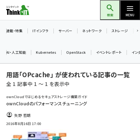
メ
Think IT（シンクイット）
イ
検索
MENU
ン
コ
連載・特集
ITインフラ
サーバー
ネットワーク
ストレージ
ン
テ
AI・人工知能
Kubernetes
OpenStack
イベントレポート
イン
ン
ツ
ai (2504)
用語「OPcache」 が使われている記事の一覧
に
加藤銘のチーム貢献～仲間と築いた勝利の絆～ (2325)
移
全 1 記事中 1 ～ 1 を表示中
動
iot女子会 (2290)
ownCloudではじめるセキュアストレージ構築ガイド
ownCloudのパフォーマンスチューニング
北海道をのんびり旅する晴山佳須夫のヒント集！ (2047)
矢野 哲朗
drupal (1963)
2016年8月16日 17:00
genai (1492)
abc123 (1367)