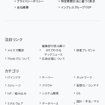
プライバシーポリシー
特定商取引法に基づく表示
会社概要
インプレスグループTOP
注目リンク
編集部が読み解く!
メルマガ購読
3行でわかる
読者プレゼント
テックニュース
Think ITについて
広告出稿について
カテゴリ
ITインフラ
サーバー
ネットワーク
ストレージ
クラウド
仮想化／コンテナ
IoT／組み込み
システム開発
OS
設計／手法／テス
ミドルウェア
データベース