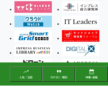
人気／注目
カテゴリ／種別
特集・連載
Copyright ©2026 Impress Corporation, An impress Group Company. All rights
reserved.