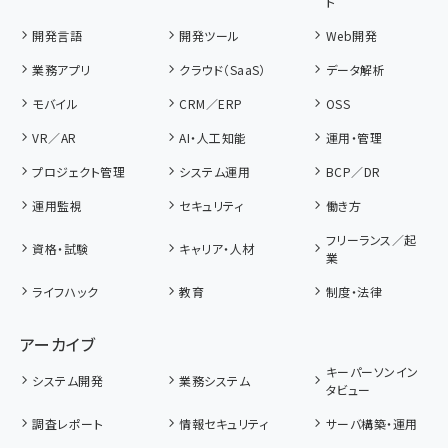
ト
開発言語
開発ツール
Web開発
業務アプリ
クラウド（SaaS）
データ解析
モバイル
CRM／ERP
OSS
VR／AR
AI・人工知能
運用・管理
プロジェクト管理
システム運用
BCP／DR
運用監視
セキュリティ
働き方
フリーランス／起
資格・試験
キャリア・人材
業
ライフハック
教育
制度・法律
アーカイブ
キーパーソンイン
システム開発
業務システム
タビュー
調査レポート
情報セキュリティ
サーバ構築・運用