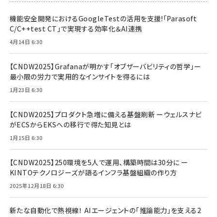
機能安全開発におけるGoogleTestの活用を支援!「Parasoft
C/C++test CT」で実現する効率化＆AI連携
4月14日 6:30
【CNDW2025】Grafanaが明かす「オブザーバビリティの哲学」ー
最小限の労力で実用的なインサイトを得るには
1月23日 6:30
【CNDW2025】プロダクト急増に備える基盤刷新 ーウェルスナビ
がECSからEKSへの移行で得た知見とは
1月15日 6:30
【CNDW2025】250環境を5人で運用、構築時間は30分に ー
KINTOテクノロジーズが語るインフラ基盤組織の作り方
2025年12月18日 6:30
新たな自動化で熱視線！ AIエージェントの「推論能力」を支える2