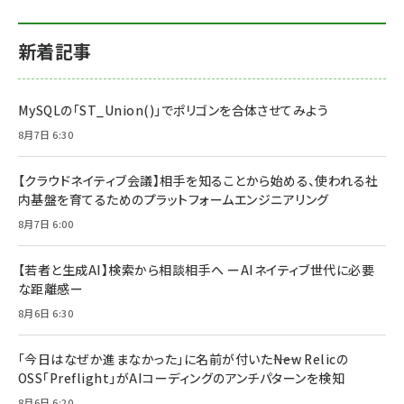
新着記事
MySQLの「ST_Union()」でポリゴンを合体させてみよう
8月7日 6:30
【クラウドネイティブ会議】相手を知ることから始める、使われる社
内基盤を育てるためのプラットフォームエンジニアリング
8月7日 6:00
【若者と生成AI】検索から相談相手へ ーAIネイティブ世代に必要
な距離感ー
8月6日 6:30
「今日はなぜか進まなかった」に名前が付いた――New Relicの
OSS「Preflight」がAIコーディングのアンチパターンを検知
8月6日 6:20