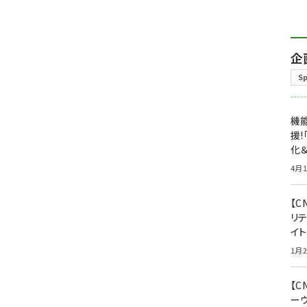
企
S
機能
援!
化＆
4月1
【C
リ
イ
1月2
【
ー