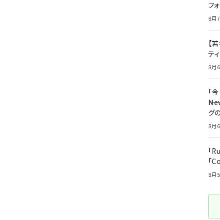
フ
8月7
【若
テ
8月6
「
――
グ
8月6
「R
「C
8月5