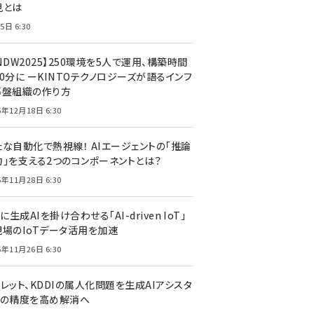
見とは
5日 6:30
NDW2025】250環境を5人で運用、構築時間
0分に ーKINTOテクノロジーズが語るインフ
基盤組織の作り方
5年12月18日 6:30
たな自動化で熱視線！ AIエージェントの「推論
力」を支える2つのコンポーネントとは？
5年11月28日 6:30
Tに生成AIを掛け合わせる「AI-driven IoT」
現場のIoTデータ活用を加速
5年11月26日 6:30
レット、KDDIの属人化問題を生成AIアシスタ
トの精度を高め解消へ