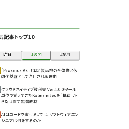
北海道をのんびり旅する
晴山佳須夫のヒント集！
(2034)
drupal (1955)
気記事トップ10
genai (1483)
abc123 (1358)
昨日
1週間
1か月
ai crunch (1353)
「Proxmox VE」とは? 製品群の全体像と仮
想化基盤として注目される理由
クラウドネイティブ教科書 Ver.1.0.0――ツール
単位で覚えてきたKubernetesを「構造」か
ら捉え直す無償教材
AIはコードを書ける。では、ソフトウェアエン
ジニアは何をするのか