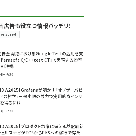
画広告も役立つ情報バッチリ！
ponsored
安全開発におけるGoogleTestの活用を支
「Parasoft C/C++test CT」で実現する効率
AI連携
4日 6:30
NDW2025】Grafanaが明かす「オブザーバビ
ティの哲学」ー最小限の労力で実用的なインサ
トを得るには
3日 6:30
CNDW2025】プロダクト急増に備える基盤刷新
ウェルスナビがECSからEKSへの移行で得た