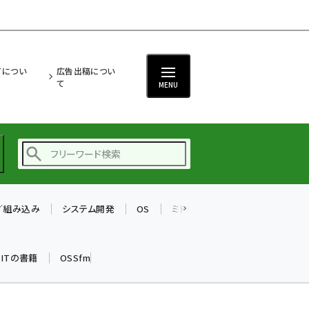
ITについ
広告出稿につい
て
MENU
T／組み込み
システム開発
OS
ミドルウェア
データベース
ai (2493)
加藤銘のチーム貢献～
k ITの書籍
OSSfm
仲間と築いた勝利の絆～
(2314)
iot女子会 (2279)