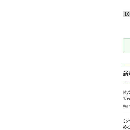
新
My
て
8月7
【
め