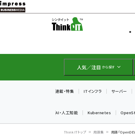
メ
イ
ソフト開発
Think IT
ン
企業IT
コ
製品導入
ン
Web担当者
EC担当者
テ
IoT・AI
ン
DCクラウド
人気／注目
から探す
研究・調査
ツ
エネルギー
に
ドローン
移
連載・特集
ITインフラ
サーバー
教育講座
動
AI・人工知能
Kubernetes
OpenS
Think ITトップ
用語集
用語「OpenD