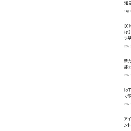
知
1月1
【C
は3
ラ
202
新
能
202
Io
で
202
アイ
ン