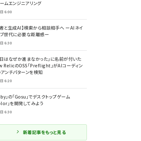
ォームエンジニアリング
日 6:00
者と生成AI】検索から相談相手へ ーAIネイ
ィブ世代に必要な距離感ー
日 6:30
今日はなぜか進まなかった」に名前が付いた
New RelicのOSS「Preflight」がAIコーディン
のアンチパターンを検知
日 6:20
uby」の「Gosu」でデスクトップゲーム
olor」を開発してみよう
日 6:30
新着記事をもっと見る