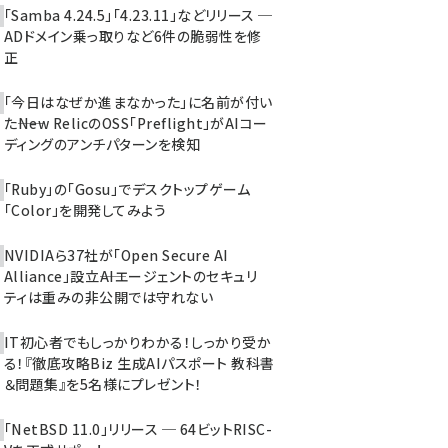
「Samba 4.24.5」「4.23.11」などリリース ─
ADドメイン乗っ取りなど6件の脆弱性を修
正
「今日はなぜか進まなかった」に名前が付い
た――New RelicのOSS「Preflight」がAIコー
ディングのアンチパターンを検知
「Ruby」の「Gosu」でデスクトップゲーム
「Color」を開発してみよう
NVIDIAら37社が「Open Secure AI
Alliance」設立――AIエージェントのセキュリ
ティは重みの非公開では守れない
IT初心者でもしっかりわかる！しっかり受か
る！『徹底攻略Biz 生成AIパスポート 教科書
＆問題集』を5名様にプレゼント！
「NetBSD 11.0」リリース ─ 64ビットRISC-