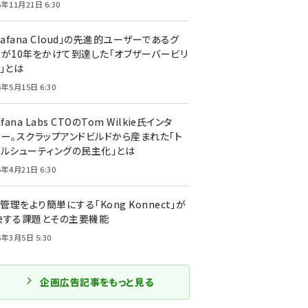
5年11月21日 6:30
rafana Cloud」の先進的ユーザーであるグ
ーが10年をかけて到達した「オブザーバービリ
」とは
5年5月15日 6:30
afana Labs CTOのTom Wilkie氏インタ
ュー。スクラップアンドビルドから産まれた「ト
ブルシューティングの民主化」とは
5年4月21日 6:30
I管理をより簡単にする「Kong Konnect」が
決する課題とその主要機能
5年3月5日 5:30
企画広告記事をもっと見る