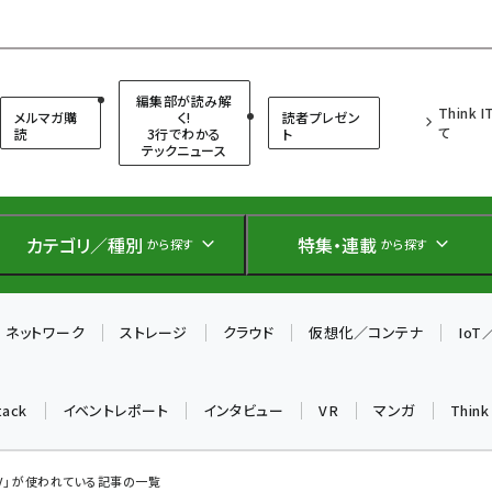
（シンクイット）
編集部が読み解
Think 
メルマガ購
く!
読者プレゼン
て
読
3行でわかる
ト
テックニュース
カテゴリ／種別
特集・連載
から探す
から探す
ネットワーク
ストレージ
クラウド
仮想化／コンテナ
Io
tack
イベントレポート
インタビュー
VR
マンガ
Thin
EV」 が使われている記事の一覧