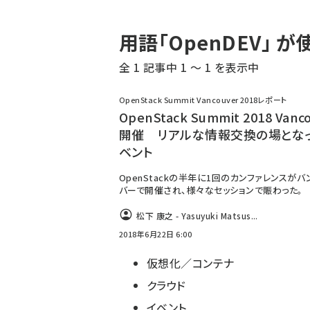
パ
用語「OpenDEV」
ン
全 1 記事中 1 ～ 1 を表示中
く
ず
OpenStack Summit Vancouver 2018レポート
OpenStack Summit 2018 Vanc
開催 リアルな情報交換の場とな
ベント
OpenStackの半年に1回のカンファレンスがバ
バーで開催され、様々なセッションで賑わった。
松下 康之 - Yasuyuki Matsus...
2018年6月22日 6:00
仮想化／コンテナ
クラウド
イベント