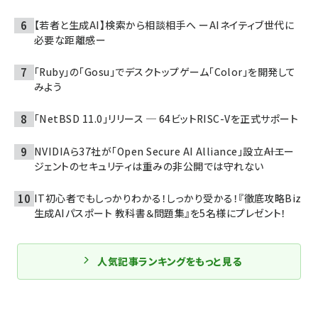
【若者と生成AI】検索から相談相手へ ーAIネイティブ世代に
必要な距離感ー
「Ruby」の「Gosu」でデスクトップゲーム「Color」を開発して
みよう
「NetBSD 11.0」リリース ─ 64ビットRISC-Vを正式サポート
NVIDIAら37社が「Open Secure AI Alliance」設立――AIエー
ジェントのセキュリティは重みの非公開では守れない
IT初心者でもしっかりわかる！しっかり受かる！『徹底攻略Biz
生成AIパスポート 教科書＆問題集』を5名様にプレゼント！
人気記事ランキングをもっと見る