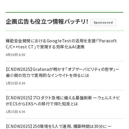
企画広告も役立つ情報バッチリ！
Sponsored
機能安全開発におけるGoogleTestの活用を支援!「Parasoft
C/C++test CT」で実現する効率化＆AI連携
4月14日 6:30
【CNDW2025】Grafanaが明かす「オブザーバビリティの哲学」ー
最小限の労力で実用的なインサイトを得るには
1月23日 6:30
【CNDW2025】プロダクト急増に備える基盤刷新 ーウェルスナビ
がECSからEKSへの移行で得た知見とは
1月15日 6:30
【CNDW2025】250環境を5人で運用、構築時間は30分に ー