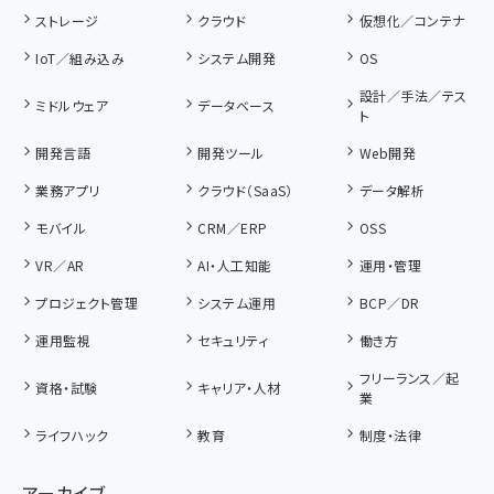
ストレージ
クラウド
仮想化／コンテナ
IoT／組み込み
システム開発
OS
設計／手法／テス
ミドルウェア
データベース
ト
開発言語
開発ツール
Web開発
業務アプリ
クラウド（SaaS）
データ解析
モバイル
CRM／ERP
OSS
VR／AR
AI・人工知能
運用・管理
プロジェクト管理
システム運用
BCP／DR
運用監視
セキュリティ
働き方
フリーランス／起
資格・試験
キャリア・人材
業
ライフハック
教育
制度・法律
アーカイブ