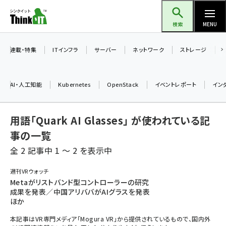
メ
Think IT（シンクイット）
イ
検索
MENU
ン
コ
連載・特集
ITインフラ
サーバー
ネットワーク
ストレージ
ン
テ
AI・人工知能
Kubernetes
OpenStack
イベントレポート
イン
ン
ツ
ai (2508)
用語「Quark AI Glasses」 が使われている記
に
加藤銘のチーム貢献～仲間と築いた勝利の絆～ (2329)
移
事の一覧
動
全 2 記事中 1 ～ 2 を表示中
iot女子会 (2295)
北海道をのんびり旅する晴山佳須夫のヒント集！ (2050)
週刊VRウォッチ
Metaがリストバンド型コントローラーの研究
drupal (1966)
成果を発表／中国アリババがAIグラスを発表
ほか
genai (1494)
本記事はVR専門メディア「Mogura VR」から提供されているもので、国内外
abc123 (1371)