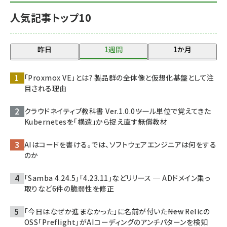
人気記事トップ10
昨日
1週間
1か月
「Proxmox VE」とは? 製品群の全体像と仮想化基盤として注
目される理由
クラウドネイティブ教科書 Ver.1.0.0――ツール単位で覚えてきた
Kubernetesを「構造」から捉え直す無償教材
AIはコードを書ける。では、ソフトウェアエンジニアは何をする
のか
「Samba 4.24.5」「4.23.11」などリリース ─ ADドメイン乗っ
取りなど6件の脆弱性を修正
「今日はなぜか進まなかった」に名前が付いた――New Relicの
OSS「Preflight」がAIコーディングのアンチパターンを検知