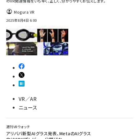
のVR関連情報をいち早く、正しく、分かりやすくお伝えします。
ai crunch (1365)
Mogura VR
2025年8月4日 6:00
VR／AR
ニュース
週刊VRウォッチ
アリババ新型AIグラス発表、MetaのAIグラス