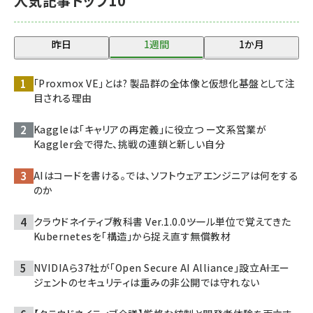
人気記事トップ10
昨日
1週間
1か月
「Proxmox VE」とは? 製品群の全体像と仮想化基盤として注
目される理由
Kaggleは「キャリアの再定義」に役立つ ー文系営業が
Kaggler会で得た、挑戦の連鎖と新しい自分
AIはコードを書ける。では、ソフトウェアエンジニアは何をする
のか
クラウドネイティブ教科書 Ver.1.0.0――ツール単位で覚えてきた
Kubernetesを「構造」から捉え直す無償教材
NVIDIAら37社が「Open Secure AI Alliance」設立――AIエー
ジェントのセキュリティは重みの非公開では守れない