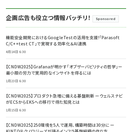
企画広告も役立つ情報バッチリ！
Sponsored
機能安全開発におけるGoogleTestの活用を支援!「Parasoft
C/C++test CT」で実現する効率化＆AI連携
4月14日 6:30
【CNDW2025】Grafanaが明かす「オブザーバビリティの哲学」ー
最小限の労力で実用的なインサイトを得るには
1月23日 6:30
【CNDW2025】プロダクト急増に備える基盤刷新 ーウェルスナビ
がECSからEKSへの移行で得た知見とは
1月15日 6:30
【CNDW2025】250環境を5人で運用、構築時間は30分に ー
KINTOテクノロジーズが語るインフラ基盤組織の作り方