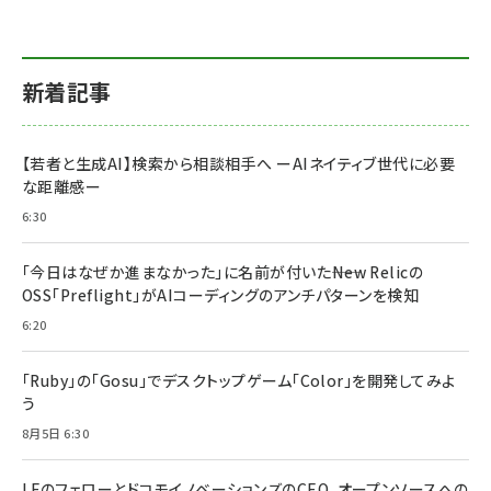
新着記事
【若者と生成AI】検索から相談相手へ ーAIネイティブ世代に必要
な距離感ー
6:30
「今日はなぜか進まなかった」に名前が付いた――New Relicの
OSS「Preflight」がAIコーディングのアンチパターンを検知
6:20
「Ruby」の「Gosu」でデスクトップゲーム「Color」を開発してみよ
う
8月5日 6:30
LFのフェローとドコモイノベーションズのCEO、オープンソースへの