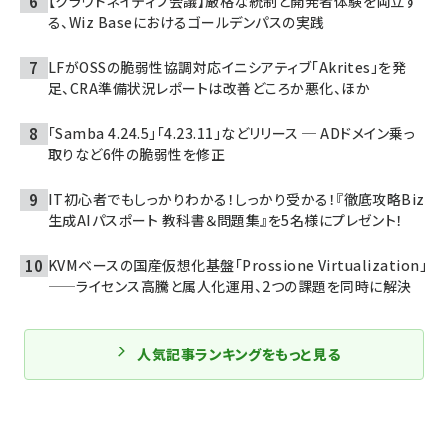
【クラウドネイティブ会議】厳格な統制と開発者体験を両立す
る、Wiz Baseにおけるゴールデンパスの実践
LFがOSSの脆弱性協調対応イニシアティブ「Akrites」を発
足、CRA準備状況レポートは改善どころか悪化、ほか
「Samba 4.24.5」「4.23.11」などリリース ─ ADドメイン乗っ
取りなど6件の脆弱性を修正
IT初心者でもしっかりわかる！しっかり受かる！『徹底攻略Biz
生成AIパスポート 教科書＆問題集』を5名様にプレゼント！
KVMベースの国産仮想化基盤「Prossione Virtualization」
——ライセンス高騰と属人化運用、2つの課題を同時に解決
人気記事ランキングをもっと見る