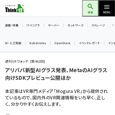
メ
Think IT（シンクイット）
イ
検索
MENU
ン
コ
連載・特集
ITインフラ
サーバー
ネットワーク
ストレージ
ン
テ
AI・人工知能
Kubernetes
OpenStack
イベントレポート
イン
ン
ツ
ai (2475)
に
週刊VRウォッチ
第
462
回
加藤銘のチーム貢献～仲間と築いた勝利の絆～ (2297)
移
アリババ新型AIグラス発表、MetaのAIグラス
動
向けSDKプレビュー公開ほか
iot女子会 (2248)
北海道をのんびり旅する晴山佳須夫のヒント集！ (2008)
本記事はVR専門メディア「Mogura VR」から提供され
drupal (1929)
ているもので、国内外のVR関連情報をいち早く、正し
く、分かりやすくお伝えします。
genai (1468)
abc123 (1341)