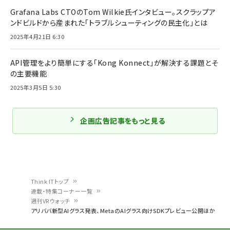
Grafana Labs CTOのTom Wilkie氏インタビュー。スクラップア
ンドビルドから産まれた「トラブルシューティングの民主化」とは
2025年4月21日 6:30
API管理をより簡単にする「Kong Konnect」が解決する課題とそ
の主要機能
2025年3月5日 5:30
企画広告記事をもっと見る
Think ITトップ
連載・特集コーナー一覧
パ
週刊VRウォッチ
アリババ新型AIグラス発表、MetaのAIグラス向けSDKプレビュー公開ほか
ン