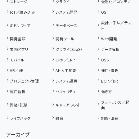
ストレージ
クラウド
仮想化／コンテナ
IoT／組み込み
システム開発
OS
設計／手法／テス
ミドルウェア
データベース
ト
開発言語
開発ツール
Web開発
業務アプリ
クラウド（SaaS）
データ解析
モバイル
CRM／ERP
OSS
VR／AR
AI・人工知能
運用・管理
プロジェクト管理
システム運用
BCP／DR
運用監視
セキュリティ
働き方
フリーランス／起
資格・試験
キャリア・人材
業
ライフハック
教育
制度・法律
アーカイブ