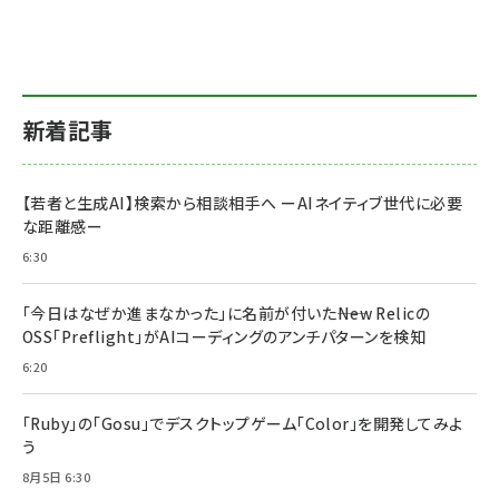
新着記事
【若者と生成AI】検索から相談相手へ ーAIネイティブ世代に必要
な距離感ー
6:30
「今日はなぜか進まなかった」に名前が付いた――New Relicの
OSS「Preflight」がAIコーディングのアンチパターンを検知
6:20
「Ruby」の「Gosu」でデスクトップゲーム「Color」を開発してみよ
う
8月5日 6:30