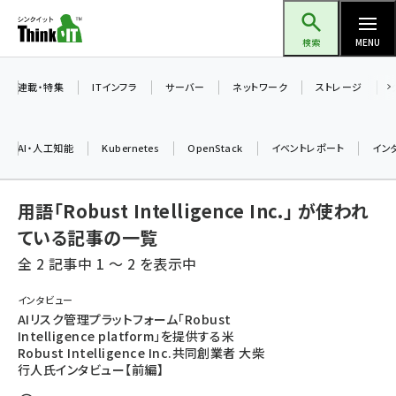
メ
Think IT（シンクイット）
イ
検索
MENU
ン
コ
連載・特集
ITインフラ
サーバー
ネットワーク
ストレージ
ン
テ
AI・人工知能
Kubernetes
OpenStack
イベントレポート
イン
ン
ツ
ai (2475)
用語「Robust Intelligence Inc.」 が使われ
に
加藤銘のチーム貢献～仲間と築いた勝利の絆～ (2297)
移
ている記事の一覧
動
全 2 記事中 1 ～ 2 を表示中
iot女子会 (2248)
北海道をのんびり旅する晴山佳須夫のヒント集！ (2008)
インタビュー
AIリスク管理プラットフォーム「Robust
drupal (1929)
Intelligence platform」を提供する米
Robust Intelligence Inc.共同創業者 大柴
genai (1468)
行人氏インタビュー【前編】
abc123 (1341)