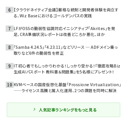
【クラウドネイティブ会議】厳格な統制と開発者体験を両立す
る、Wiz Baseにおけるゴールデンパスの実践
LFがOSSの脆弱性協調対応イニシアティブ「Akrites」を発
足、CRA準備状況レポートは改善どころか悪化、ほか
「Samba 4.24.5」「4.23.11」などリリース ─ ADドメイン乗っ
取りなど6件の脆弱性を修正
IT初心者でもしっかりわかる！しっかり受かる！『徹底攻略Biz
生成AIパスポート 教科書＆問題集』を5名様にプレゼント！
KVMベースの国産仮想化基盤「Prossione Virtualization」
——ライセンス高騰と属人化運用、2つの課題を同時に解決
人気記事ランキングをもっと見る