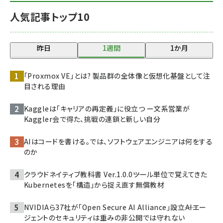
人気記事トップ10
昨日
1週間
1か月
「Proxmox VE」とは? 製品群の全体像と仮想化基盤として注
目される理由
Kaggleは「キャリアの再定義」に役立つ ー文系営業が
Kaggler会で得た、挑戦の連鎖と新しい自分
AIはコードを書ける。では、ソフトウェアエンジニアは何をする
のか
クラウドネイティブ教科書 Ver.1.0.0――ツール単位で覚えてきた
Kubernetesを「構造」から捉え直す無償教材
NVIDIAら37社が「Open Secure AI Alliance」設立――AIエー
ジェントのセキュリティは重みの非公開では守れない