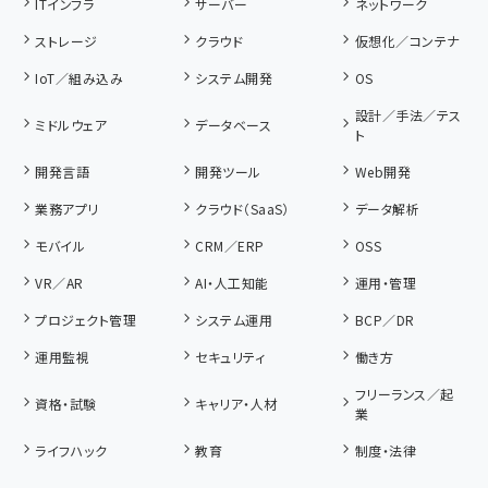
ITインフラ
サーバー
ネットワーク
ストレージ
クラウド
仮想化／コンテナ
IoT／組み込み
システム開発
OS
設計／手法／テス
ミドルウェア
データベース
ト
開発言語
開発ツール
Web開発
業務アプリ
クラウド（SaaS）
データ解析
モバイル
CRM／ERP
OSS
VR／AR
AI・人工知能
運用・管理
プロジェクト管理
システム運用
BCP／DR
運用監視
セキュリティ
働き方
フリーランス／起
資格・試験
キャリア・人材
業
ライフハック
教育
制度・法律