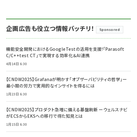
企画広告も役立つ情報バッチリ！
Sponsored
機能安全開発におけるGoogleTestの活用を支援!「Parasoft
C/C++test CT」で実現する効率化＆AI連携
4月14日 6:30
【CNDW2025】Grafanaが明かす「オブザーバビリティの哲学」ー
最小限の労力で実用的なインサイトを得るには
1月23日 6:30
【CNDW2025】プロダクト急増に備える基盤刷新 ーウェルスナビ
がECSからEKSへの移行で得た知見とは
1月15日 6:30