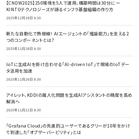
【CNDW2025】250環境を5人で運用、構築時間は30分に ー
KINTOテクノロジーズが語るインフラ基盤組織の作り方
2025年12月18日 6:30
新たな自動化で熱視線！ AIエージェントの「推論能力」を支える2
つのコンポーネントとは？
2025年11月28日 6:30
IoTに生成AIを掛け合わせる「AI-driven IoT」で現場のIoTデー
タ活用を加速
2025年11月26日 6:30
アイレット、KDDIの属人化問題を生成AIアシスタントの精度を高め
解消へ
2025年11月21日 6:30
「Grafana Cloud」の先進的ユーザーであるグリーが10年をかけ
て到達した「オブザーバービリティ」とは