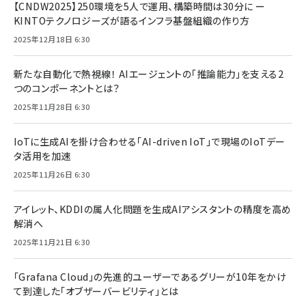
【CNDW2025】250環境を5人で運用、構築時間は30分に ー
KINTOテクノロジーズが語るインフラ基盤組織の作り方
2025年12月18日 6:30
新たな自動化で熱視線！ AIエージェントの「推論能力」を支える2
つのコンポーネントとは？
2025年11月28日 6:30
IoTに生成AIを掛け合わせる「AI-driven IoT」で現場のIoTデー
タ活用を加速
2025年11月26日 6:30
アイレット、KDDIの属人化問題を生成AIアシスタントの精度を高め
解消へ
2025年11月21日 6:30
「Grafana Cloud」の先進的ユーザーであるグリーが10年をかけ
て到達した「オブザーバービリティ」とは