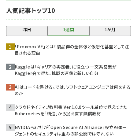
人気記事トップ10
昨日
1週間
1か月
「Proxmox VE」とは? 製品群の全体像と仮想化基盤として注
目される理由
Kaggleは「キャリアの再定義」に役立つ ー文系営業が
Kaggler会で得た、挑戦の連鎖と新しい自分
AIはコードを書ける。では、ソフトウェアエンジニアは何をする
のか
クラウドネイティブ教科書 Ver.1.0.0――ツール単位で覚えてきた
Kubernetesを「構造」から捉え直す無償教材
NVIDIAら37社が「Open Secure AI Alliance」設立――AIエー
ジェントのセキュリティは重みの非公開では守れない