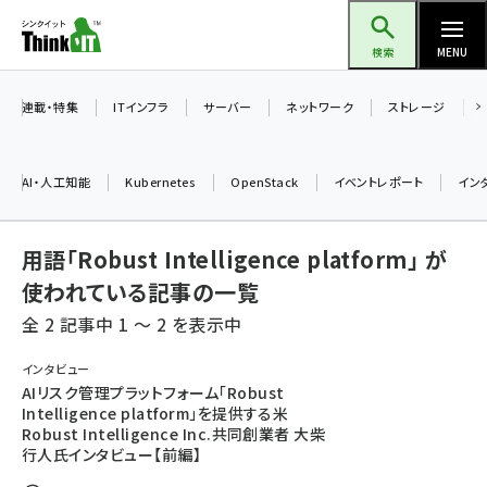
メ
Think IT（シンクイット）
イ
検索
MENU
ン
コ
連載・特集
ITインフラ
サーバー
ネットワーク
ストレージ
ン
テ
AI・人工知能
Kubernetes
OpenStack
イベントレポート
イン
ン
ツ
ai (2475)
用語「Robust Intelligence platform」 が
に
加藤銘のチーム貢献～仲間と築いた勝利の絆～ (2297)
移
使われている記事の一覧
動
全 2 記事中 1 ～ 2 を表示中
iot女子会 (2248)
北海道をのんびり旅する晴山佳須夫のヒント集！ (2008)
インタビュー
AIリスク管理プラットフォーム「Robust
drupal (1929)
Intelligence platform」を提供する米
Robust Intelligence Inc.共同創業者 大柴
genai (1468)
行人氏インタビュー【前編】
abc123 (1341)