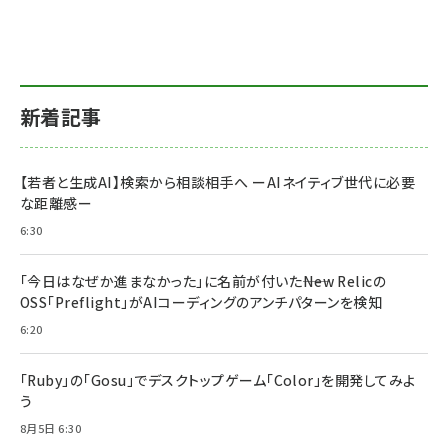
新着記事
【若者と生成AI】検索から相談相手へ ーAIネイティブ世代に必要
な距離感ー
6:30
「今日はなぜか進まなかった」に名前が付いた――New Relicの
OSS「Preflight」がAIコーディングのアンチパターンを検知
6:20
「Ruby」の「Gosu」でデスクトップゲーム「Color」を開発してみよ
う
8月5日 6:30