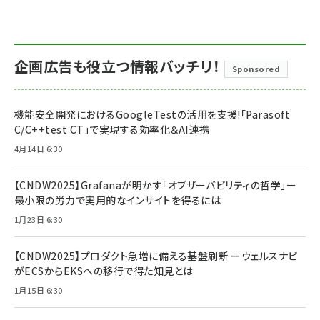
企画広告も役立つ情報バッチリ！
Sponsored
機能安全開発におけるGoogleTestの活用を支援!「Parasoft
C/C++test CT」で実現する効率化＆AI連携
4月14日 6:30
【CNDW2025】Grafanaが明かす「オブザーバビリティの哲学」ー
最小限の労力で実用的なインサイトを得るには
1月23日 6:30
【CNDW2025】プロダクト急増に備える基盤刷新 ーウェルスナビ
がECSからEKSへの移行で得た知見とは
1月15日 6:30