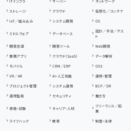
ITインフラ
サーバー
ネットワーク
ストレージ
クラウド
仮想化／コンテナ
IoT／組み込み
システム開発
OS
設計／手法／テス
ミドルウェア
データベース
ト
開発言語
開発ツール
Web開発
業務アプリ
クラウド（SaaS）
データ解析
モバイル
CRM／ERP
OSS
VR／AR
AI・人工知能
運用・管理
プロジェクト管理
システム運用
BCP／DR
運用監視
セキュリティ
働き方
フリーランス／起
資格・試験
キャリア・人材
業
ライフハック
教育
制度・法律