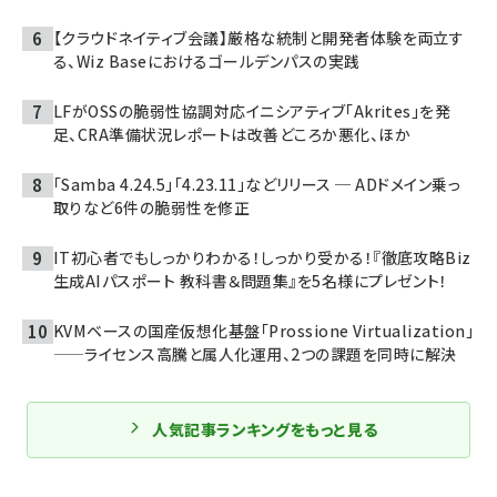
【クラウドネイティブ会議】厳格な統制と開発者体験を両立す
る、Wiz Baseにおけるゴールデンパスの実践
LFがOSSの脆弱性協調対応イニシアティブ「Akrites」を発
足、CRA準備状況レポートは改善どころか悪化、ほか
「Samba 4.24.5」「4.23.11」などリリース ─ ADドメイン乗っ
取りなど6件の脆弱性を修正
IT初心者でもしっかりわかる！しっかり受かる！『徹底攻略Biz
生成AIパスポート 教科書＆問題集』を5名様にプレゼント！
KVMベースの国産仮想化基盤「Prossione Virtualization」
——ライセンス高騰と属人化運用、2つの課題を同時に解決
人気記事ランキングをもっと見る