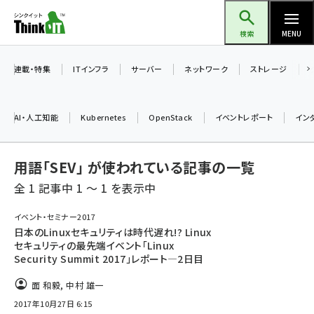
メ
Think IT（シンクイット）
イ
検索
MENU
ン
コ
連載・特集
ITインフラ
サーバー
ネットワーク
ストレージ
ン
テ
AI・人工知能
Kubernetes
OpenStack
イベントレポート
イン
ン
ツ
ai (2493)
用語「SEV」 が使われている記事の一覧
に
加藤銘のチーム貢献～仲間と築いた勝利の絆～ (2314)
移
全 1 記事中 1 ～ 1 を表示中
動
iot女子会 (2279)
イベント・セミナー2017
日本のLinuxセキュリティは時代遅れ!? Linux
北海道をのんびり旅する晴山佳須夫のヒント集！ (2034)
セキュリティの最先端イベント「Linux
Security Summit 2017」レポート―2日目
drupal (1955)
面 和毅
,
中村 雄一
genai (1483)
2017年10月27日 6:15
abc123 (1358)