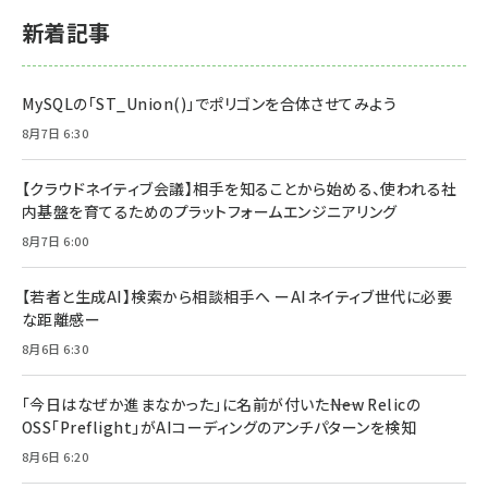
新着記事
MySQLの「ST_Union()」でポリゴンを合体させてみよう
8月7日 6:30
【クラウドネイティブ会議】相手を知ることから始める、使われる社
内基盤を育てるためのプラットフォームエンジニアリング
8月7日 6:00
【若者と生成AI】検索から相談相手へ ーAIネイティブ世代に必要
な距離感ー
8月6日 6:30
「今日はなぜか進まなかった」に名前が付いた――New Relicの
OSS「Preflight」がAIコーディングのアンチパターンを検知
8月6日 6:20