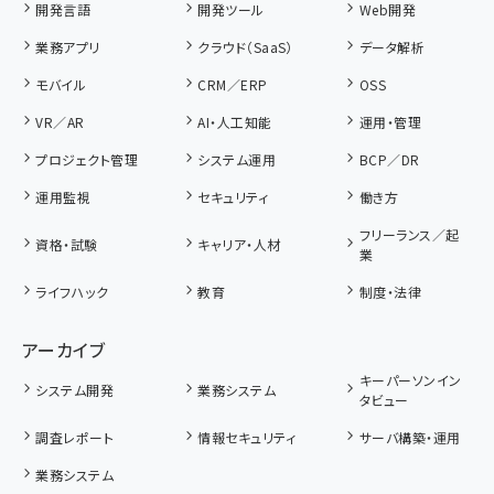
開発言語
開発ツール
Web開発
業務アプリ
クラウド（SaaS）
データ解析
モバイル
CRM／ERP
OSS
VR／AR
AI・人工知能
運用・管理
プロジェクト管理
システム運用
BCP／DR
運用監視
セキュリティ
働き方
フリーランス／起
資格・試験
キャリア・人材
業
ライフハック
教育
制度・法律
アーカイブ
キーパーソンイン
システム開発
業務システム
タビュー
調査レポート
情報セキュリティ
サーバ構築・運用
業務システム