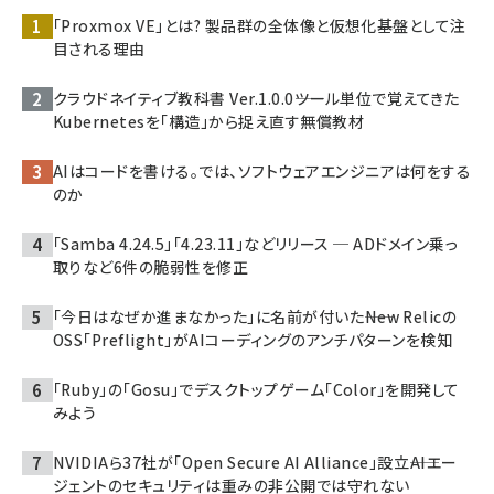
「Proxmox VE」とは? 製品群の全体像と仮想化基盤として注
目される理由
クラウドネイティブ教科書 Ver.1.0.0――ツール単位で覚えてきた
Kubernetesを「構造」から捉え直す無償教材
AIはコードを書ける。では、ソフトウェアエンジニアは何をする
のか
「Samba 4.24.5」「4.23.11」などリリース ─ ADドメイン乗っ
取りなど6件の脆弱性を修正
「今日はなぜか進まなかった」に名前が付いた――New Relicの
OSS「Preflight」がAIコーディングのアンチパターンを検知
「Ruby」の「Gosu」でデスクトップゲーム「Color」を開発して
みよう
NVIDIAら37社が「Open Secure AI Alliance」設立――AIエー
ジェントのセキュリティは重みの非公開では守れない