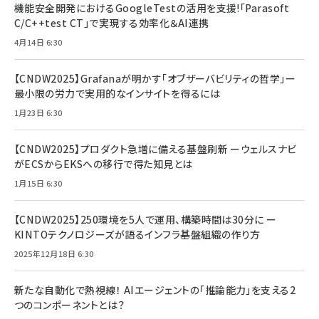
機能安全開発におけるGoogleTestの活用を支援!「Parasoft
C/C++test CT」で実現する効率化＆AI連携
4月14日 6:30
【CNDW2025】Grafanaが明かす「オブザーバビリティの哲学」ー
最小限の労力で実用的なインサイトを得るには
1月23日 6:30
【CNDW2025】プロダクト急増に備える基盤刷新 ーウェルスナビ
がECSからEKSへの移行で得た知見とは
1月15日 6:30
【CNDW2025】250環境を5人で運用、構築時間は30分に ー
KINTOテクノロジーズが語るインフラ基盤組織の作り方
2025年12月18日 6:30
新たな自動化で熱視線！ AIエージェントの「推論能力」を支える2
つのコンポーネントとは？