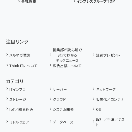
会社概要
インプレスグループTOP
注目リンク
編集部が読み解く!
メルマガ購読
3行でわかる
読者プレゼント
テックニュース
Think ITについて
広告出稿について
カテゴリ
ITインフラ
サーバー
ネットワーク
ストレージ
クラウド
仮想化／コンテナ
IoT／組み込み
システム開発
OS
設計／手法／テス
ミドルウェア
データベース
ト