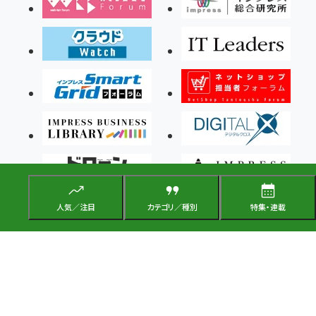
人気／注目
カテゴリ／種別
特集・連載
Copyright ©2026 Impress Corporation, An impress Group Company. All rights
reserved.