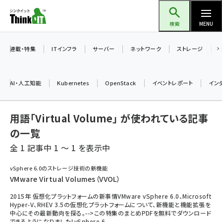
メ
Think IT（シンクイット）
イ
検索
MENU
ン
コ
連載・特集
ITインフラ
サーバー
ネットワーク
ストレージ
ン
テ
AI・人工知能
Kubernetes
OpenStack
イベントレポート
イン
ン
ツ
ai (2480)
用語「Virtual Volume」 が使われている記事
に
加藤銘のチーム貢献～仲間と築いた勝利の絆～ (2304)
移
の一覧
動
全 1 記事中 1 ～ 1 を表示中
iot女子会 (2263)
北海道をのんびり旅する晴山佳須夫のヒント集！ (2017)
vSphere 6.0のストレージ技術の新機能
VMware Virtual Volumes（VVOL）
drupal (1940)
2015年 仮想化プラットフォームの新事情VMware vSphere 6.0、Microsoft
genai (1473)
Hyper-V、RHEV 3.5の仮想化プラットフォームについて、新機能と機能拡張を
中心にその最新動向を探る。-->この特集のまとめPDFを無料でダウンロード
ai crunch (1347)
できるようになりました！vSphere 6