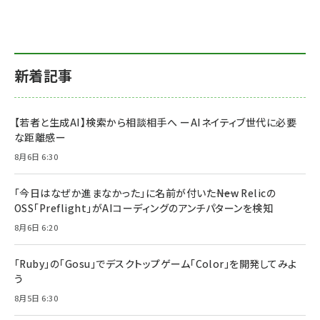
新着記事
【若者と生成AI】検索から相談相手へ ーAIネイティブ世代に必要
な距離感ー
8月6日 6:30
「今日はなぜか進まなかった」に名前が付いた――New Relicの
OSS「Preflight」がAIコーディングのアンチパターンを検知
8月6日 6:20
「Ruby」の「Gosu」でデスクトップゲーム「Color」を開発してみよ
う
8月5日 6:30