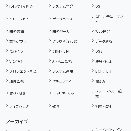
IoT／組み込み
システム開発
OS
設計／手法／テス
ミドルウェア
データベース
ト
開発言語
開発ツール
Web開発
業務アプリ
クラウド（SaaS）
データ解析
モバイル
CRM／ERP
OSS
VR／AR
AI・人工知能
運用・管理
プロジェクト管理
システム運用
BCP／DR
運用監視
セキュリティ
働き方
フリーランス／起
資格・試験
キャリア・人材
業
ライフハック
教育
制度・法律
アーカイブ
キーパーソンイン