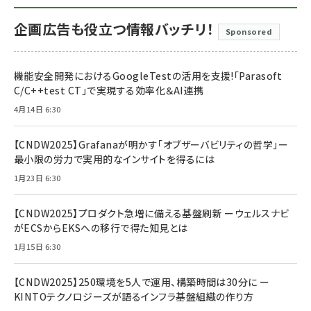
企画広告も役立つ情報バッチリ！
Sponsored
機能安全開発におけるGoogleTestの活用を支援!「Parasoft
C/C++test CT」で実現する効率化＆AI連携
4月14日 6:30
【CNDW2025】Grafanaが明かす「オブザーバビリティの哲学」ー
最小限の労力で実用的なインサイトを得るには
1月23日 6:30
【CNDW2025】プロダクト急増に備える基盤刷新 ーウェルスナビ
がECSからEKSへの移行で得た知見とは
1月15日 6:30
【CNDW2025】250環境を5人で運用、構築時間は30分に ー
KINTOテクノロジーズが語るインフラ基盤組織の作り方