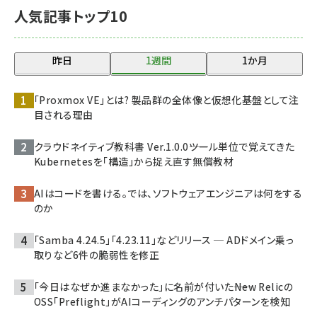
人気記事トップ10
昨日
1週間
1か月
「Proxmox VE」とは? 製品群の全体像と仮想化基盤として注
目される理由
クラウドネイティブ教科書 Ver.1.0.0――ツール単位で覚えてきた
Kubernetesを「構造」から捉え直す無償教材
AIはコードを書ける。では、ソフトウェアエンジニアは何をする
のか
「Samba 4.24.5」「4.23.11」などリリース ─ ADドメイン乗っ
取りなど6件の脆弱性を修正
「今日はなぜか進まなかった」に名前が付いた――New Relicの
OSS「Preflight」がAIコーディングのアンチパターンを検知