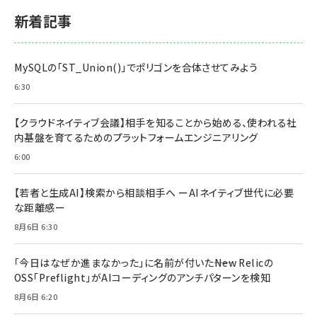
新着記事
MySQLの「ST_Union()」でポリゴンを合体させてみよう
6:30
【クラウドネイティブ会議】相手を知ることから始める、使われる社
内基盤を育てるためのプラットフォームエンジニアリング
6:00
【若者と生成AI】検索から相談相手へ ーAIネイティブ世代に必要
な距離感ー
8月6日 6:30
「今日はなぜか進まなかった」に名前が付いた――New Relicの
OSS「Preflight」がAIコーディングのアンチパターンを検知
8月6日 6:20