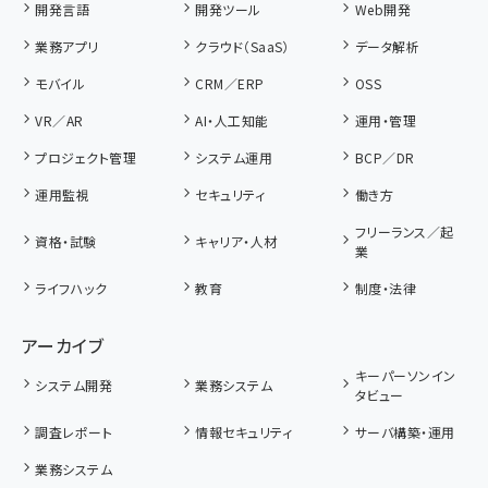
開発言語
開発ツール
Web開発
業務アプリ
クラウド（SaaS）
データ解析
モバイル
CRM／ERP
OSS
VR／AR
AI・人工知能
運用・管理
プロジェクト管理
システム運用
BCP／DR
運用監視
セキュリティ
働き方
フリーランス／起
資格・試験
キャリア・人材
業
ライフハック
教育
制度・法律
アーカイブ
キーパーソンイン
システム開発
業務システム
タビュー
調査レポート
情報セキュリティ
サーバ構築・運用
業務システム