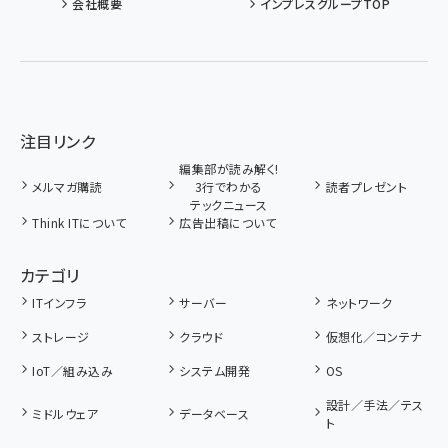
会社概要
インプレスグループTOP
注目リンク
編集部が読み解く!
メルマガ購読
3行でわかる
読者プレゼント
テックニュース
Think ITについて
広告出稿について
カテゴリ
ITインフラ
サーバー
ネットワーク
ストレージ
クラウド
仮想化／コンテナ
IoT／組み込み
システム開発
OS
設計／手法／テス
ミドルウェア
データベース
ト