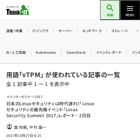
メ
Think IT（シンクイット）
イ
検索
MENU
ン
コ
連載・特集
ITインフラ
サーバー
ネットワーク
ストレージ
ン
テ
AI・人工知能
Kubernetes
OpenStack
イベントレポート
イン
ン
ツ
ai (2486)
用語「vTPM」 が使われている記事の一覧
に
加藤銘のチーム貢献～仲間と築いた勝利の絆～ (2308)
移
全 1 記事中 1 ～ 1 を表示中
動
iot女子会 (2273)
イベント・セミナー2017
日本のLinuxセキュリティは時代遅れ!? Linux
北海道をのんびり旅する晴山佳須夫のヒント集！ (2025)
セキュリティの最先端イベント「Linux
Security Summit 2017」レポート―2日目
drupal (1947)
面 和毅
,
中村 雄一
genai (1477)
2017年10月27日 6:15
abc123 (1352)