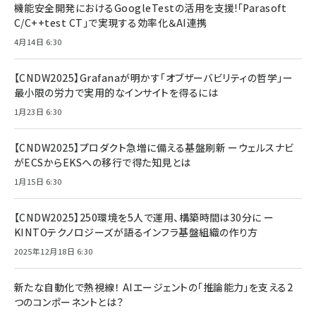
機能安全開発におけるGoogleTestの活用を支援!「Parasoft
C/C++test CT」で実現する効率化＆AI連携
4月14日 6:30
【CNDW2025】Grafanaが明かす「オブザーバビリティの哲学」ー
最小限の労力で実用的なインサイトを得るには
1月23日 6:30
【CNDW2025】プロダクト急増に備える基盤刷新 ーウェルスナビ
がECSからEKSへの移行で得た知見とは
1月15日 6:30
【CNDW2025】250環境を5人で運用、構築時間は30分に ー
KINTOテクノロジーズが語るインフラ基盤組織の作り方
2025年12月18日 6:30
新たな自動化で熱視線！ AIエージェントの「推論能力」を支える2
つのコンポーネントとは？