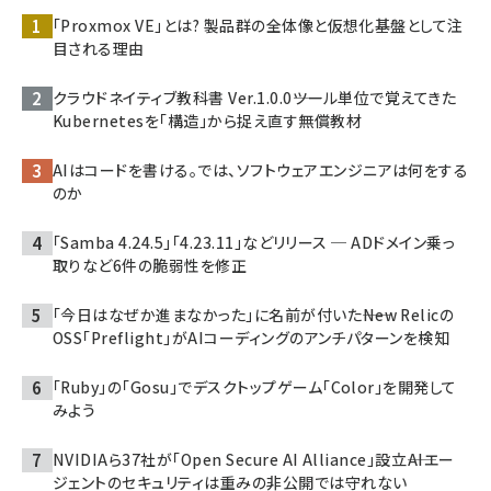
「Proxmox VE」とは? 製品群の全体像と仮想化基盤として注
目される理由
クラウドネイティブ教科書 Ver.1.0.0――ツール単位で覚えてきた
Kubernetesを「構造」から捉え直す無償教材
AIはコードを書ける。では、ソフトウェアエンジニアは何をする
のか
「Samba 4.24.5」「4.23.11」などリリース ─ ADドメイン乗っ
取りなど6件の脆弱性を修正
「今日はなぜか進まなかった」に名前が付いた――New Relicの
OSS「Preflight」がAIコーディングのアンチパターンを検知
「Ruby」の「Gosu」でデスクトップゲーム「Color」を開発して
みよう
NVIDIAら37社が「Open Secure AI Alliance」設立――AIエー
ジェントのセキュリティは重みの非公開では守れない