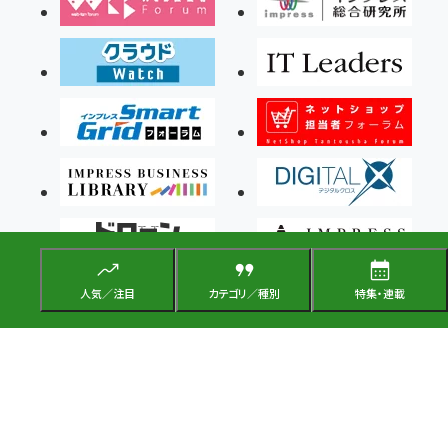
人気／注目
カテゴリ／種別
特集・連載
Copyright ©2026 Impress Corporation, An impress Group Company. All rights
reserved.