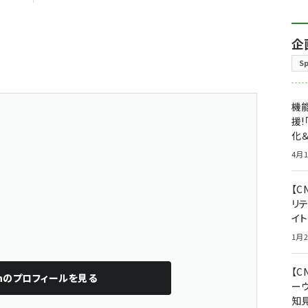
企
S
機能
援!
化＆
4月1
【C
リ
イ
1月2
【
n
のプロフィールを見る
ー
知