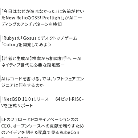
「今日はなぜか進まなかった」に名前が付い
た――New RelicのOSS「Preflight」がAIコー
ディングのアンチパターンを検知
「Ruby」の「Gosu」でデスクトップゲーム
「Color」を開発してみよう
【若者と生成AI】検索から相談相手へ ーAI
ネイティブ世代に必要な距離感ー
AIはコードを書ける。では、ソフトウェアエン
ジニアは何をするのか
「NetBSD 11.0」リリース ─ 64ビットRISC-
Vを正式サポート
LFのフェローとドコモイノベーションズの
CEO、オープンソースへの貢献を増やすため
のアイデアを語る＆写真で見るKubeCon