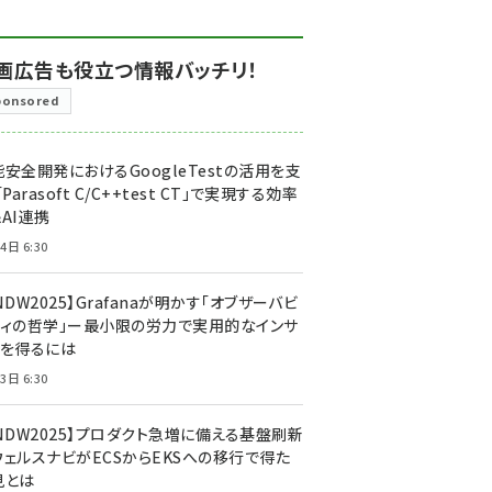
画広告も役立つ情報バッチリ！
ponsored
安全開発におけるGoogleTestの活用を支
「Parasoft C/C++test CT」で実現する効率
AI連携
4日 6:30
NDW2025】Grafanaが明かす「オブザーバビ
ティの哲学」ー最小限の労力で実用的なインサ
トを得るには
3日 6:30
CNDW2025】プロダクト急増に備える基盤刷新
ウェルスナビがECSからEKSへの移行で得た
見とは