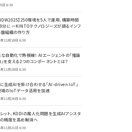
5日 6:30
NDW2025】250環境を5人で運用、構築時間
0分に ーKINTOテクノロジーズが語るインフ
基盤組織の作り方
5年12月18日 6:30
たな自動化で熱視線！ AIエージェントの「推論
力」を支える2つのコンポーネントとは？
5年11月28日 6:30
Tに生成AIを掛け合わせる「AI-driven IoT」
現場のIoTデータ活用を加速
5年11月26日 6:30
レット、KDDIの属人化問題を生成AIアシスタ
トの精度を高め解消へ
5年11月21日 6:30