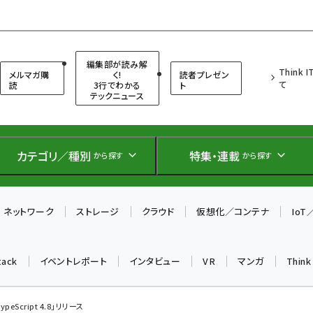
（シンクイット）
編集部が読み解
Think 
メルマガ購
く!
読者プレゼン
て
読
3行でわかる
ト
テックニュース
カテゴリ／種別
特集・連載
から探す
から探す
ネットワーク
ストレージ
クラウド
仮想化／コンテナ
Io
tack
イベントレポート
インタビュー
VR
マンガ
Thin
TypeScript 4.8」リリース