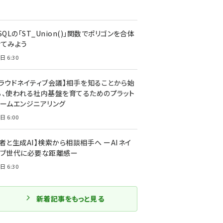
SQLの「ST_Union()」関数でポリゴンを合体
せてみよう
日 6:30
クラウドネイティブ会議】相手を知ることから始
る、使われる社内基盤を育てるためのプラット
ォームエンジニアリング
日 6:00
者と生成AI】検索から相談相手へ ーAIネイ
ィブ世代に必要な距離感ー
日 6:30
新着記事をもっと見る