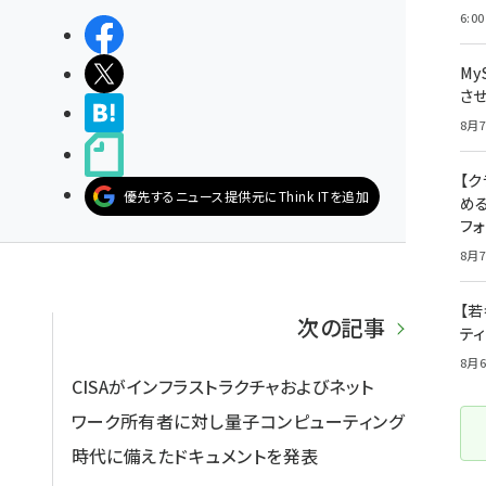
6:00
シェアする
ポストする
My
さ
>ブクマする
8月7
noteで書く
【
優先するニュース提供元にThink ITを追加
め
フ
8月7
【若
次の記事
テ
8月6
CISAがインフラストラクチャおよびネット
ワーク所有者に対し量子コンピューティング
時代に備えたドキュメントを発表