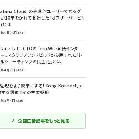
rafana Cloud」の先進的ユーザーであるグ
ーが10年をかけて到達した「オブザーバービリ
」とは
5年5月15日 6:30
afana Labs CTOのTom Wilkie氏インタ
ュー。スクラップアンドビルドから産まれた「ト
ブルシューティングの民主化」とは
5年4月21日 6:30
I管理をより簡単にする「Kong Konnect」が
決する課題とその主要機能
5年3月5日 5:30
企画広告記事をもっと見る