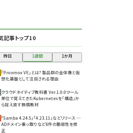
北海道をのんびり旅する
晴山佳須夫のヒント集！
(2068)
drupal (1980)
気記事トップ10
genai (1503)
abc123 (1379)
昨日
1週間
1か月
ai crunch (1374)
「Proxmox VE」とは? 製品群の全体像と仮
想化基盤として注目される理由
クラウドネイティブ教科書 Ver.1.0.0――ツール
単位で覚えてきたKubernetesを「構造」か
ら捉え直す無償教材
「Samba 4.24.5」「4.23.11」などリリース ─
ADドメイン乗っ取りなど6件の脆弱性を修
正