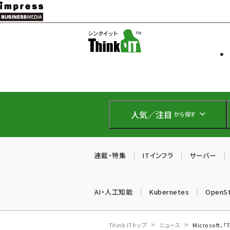
メ
イ
ソフト開発
Think IT
ン
企業IT
コ
製品導入
ン
Web担当者
EC担当者
テ
IoT・AI
ン
DCクラウド
人気／注目
から探す
研究・調査
ツ
エネルギー
に
ドローン
移
連載・特集
ITインフラ
サーバー
教育講座
動
AI・人工知能
Kubernetes
OpenS
Think ITトップ
ニュース
Microsoft、「