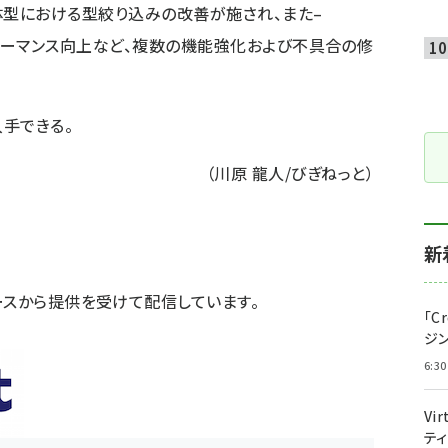
型・共用体型における型絞り込みの改善が施され、また–
talのパフォーマンス向上など、複数の機能強化および不具合の修
入手できる。
（川原 龍人/びぎねっと）
新
ースから提供を受けて配信しています。
「C
ジ
6:30
Vi
テ