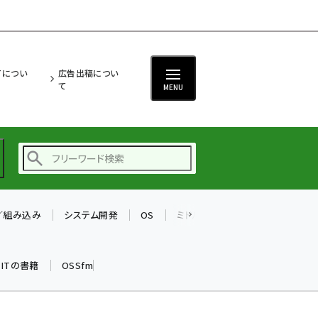
ITについ
広告出稿につい
て
MENU
T／組み込み
システム開発
OS
ミドルウェア
データベース
ai (2521)
加藤銘のチーム貢献～
k ITの書籍
OSSfm
仲間と築いた勝利の絆～
(2346)
iot女子会 (2303)