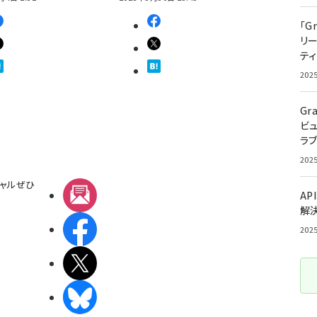
「G
リ
ティ
202
Gr
ビ
ラ
202
ャルぜひ
メルマガ
AP
解
Facebook
202
X(エックス)
BlueSky