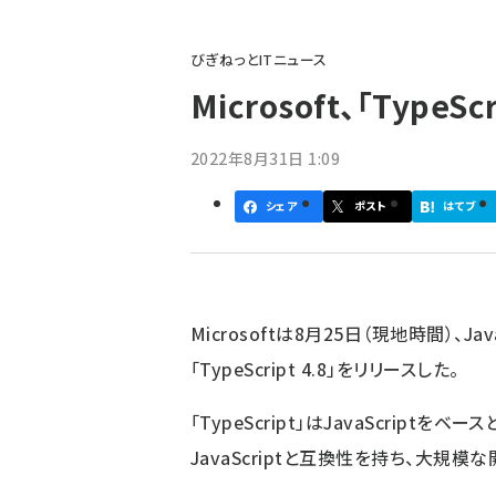
パ
びぎねっとITニュース
ン
Microsoft、「TypeSc
く
ず
2022年8月31日 1:09
シェア
ポスト
はてブ
Microsoftは8月25日（現地時間）、J
「TypeScript 4.8」
をリリースした。
「TypeScript」はJavaScript
JavaScriptと互換性を持ち、大規模