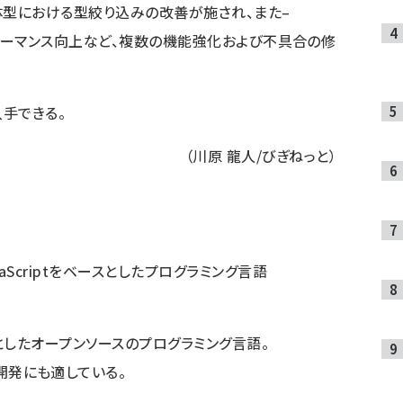
型・共用体型における型絞り込みの改善が施され、また–
talのパフォーマンス向上など、複数の機能強化および不具合の修
入手できる。
（川原 龍人/びぎねっと）
avaScriptをベースとしたプログラミング言語
をベースとしたオープンソースのプログラミング言語。
な開発にも適している。