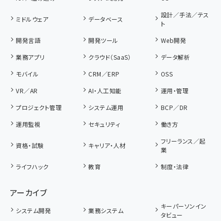
設計／手法／テス
ミドルウェア
データベース
ト
開発言語
開発ツール
Web開発
業務アプリ
クラウド（SaaS）
データ解析
モバイル
CRM／ERP
OSS
VR／AR
AI・人工知能
運用・管理
プロジェクト管理
システム運用
BCP／DR
運用監視
セキュリティ
働き方
フリーランス／起
資格・試験
キャリア・人材
業
ライフハック
教育
制度・法律
アーカイブ
キーパーソンイン
システム開発
業務システム
タビュー