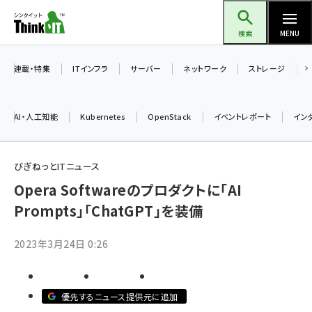
メ
Think IT（シンクイット）
イ
検索
MENU
ン
コ
連載・特集
ITインフラ
サーバー
ネットワーク
ストレージ
ン
テ
AI・人工知能
Kubernetes
OpenStack
イベントレポート
イン
ン
ツ
ai (2480)
に
びぎねっとITニュース
加藤銘のチーム貢献～仲間と築いた勝利の絆～ (2304)
移
Opera Softwareのプロダクトに「AI
動
Prompts」「ChatGPT」を装備
iot女子会 (2263)
北海道をのんびり旅する晴山佳須夫のヒント集！ (2017)
2023年3月24日 0:26
drupal (1940)
genai (1473)
優先するニュース提供元に追加
ai crunch (1347)