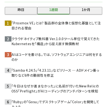
昨日
1週間
1か月
「Proxmox VE」とは? 製品群の全体像と仮想化基盤として注
目される理由
クラウドネイティブ教科書 Ver.1.0.0――ツール単位で覚えてきた
Kubernetesを「構造」から捉え直す無償教材
AIはコードを書ける。では、ソフトウェアエンジニアは何をする
のか
「Samba 4.24.5」「4.23.11」などリリース ─ ADドメイン乗っ
取りなど6件の脆弱性を修正
「今日はなぜか進まなかった」に名前が付いた――New Relicの
OSS「Preflight」がAIコーディングのアンチパターンを検知
「Ruby」の「Gosu」でデスクトップゲーム「Color」を開発して
みよう