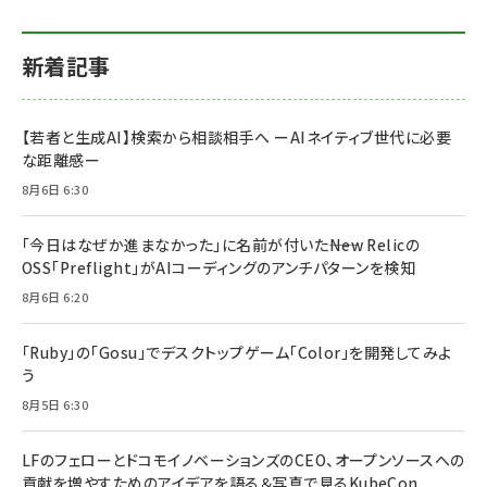
新着記事
【若者と生成AI】検索から相談相手へ ーAIネイティブ世代に必要
な距離感ー
8月6日 6:30
「今日はなぜか進まなかった」に名前が付いた――New Relicの
OSS「Preflight」がAIコーディングのアンチパターンを検知
8月6日 6:20
「Ruby」の「Gosu」でデスクトップゲーム「Color」を開発してみよ
う
8月5日 6:30
LFのフェローとドコモイノベーションズのCEO、オープンソースへの
貢献を増やすためのアイデアを語る＆写真で見るKubeCon