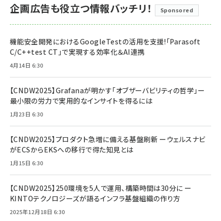
企画広告も役立つ情報バッチリ！
Sponsored
機能安全開発におけるGoogleTestの活用を支援!「Parasoft
C/C++test CT」で実現する効率化＆AI連携
4月14日 6:30
【CNDW2025】Grafanaが明かす「オブザーバビリティの哲学」ー
最小限の労力で実用的なインサイトを得るには
1月23日 6:30
【CNDW2025】プロダクト急増に備える基盤刷新 ーウェルスナビ
がECSからEKSへの移行で得た知見とは
1月15日 6:30
【CNDW2025】250環境を5人で運用、構築時間は30分に ー
KINTOテクノロジーズが語るインフラ基盤組織の作り方
2025年12月18日 6:30