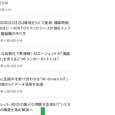
見とは
5日 6:30
NDW2025】250環境を5人で運用、構築時間
0分に ーKINTOテクノロジーズが語るインフ
基盤組織の作り方
5年12月18日 6:30
たな自動化で熱視線！ AIエージェントの「推論
力」を支える2つのコンポーネントとは？
5年11月28日 6:30
Tに生成AIを掛け合わせる「AI-driven IoT」
現場のIoTデータ活用を加速
5年11月26日 6:30
レット、KDDIの属人化問題を生成AIアシスタ
トの精度を高め解消へ