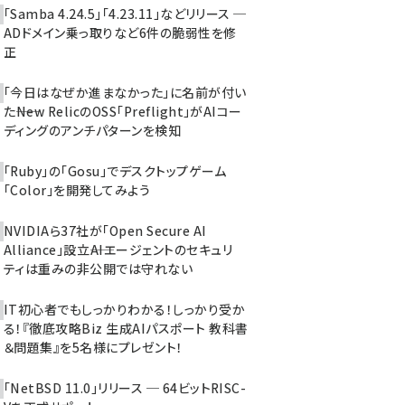
「Samba 4.24.5」「4.23.11」などリリース ─
ADドメイン乗っ取りなど6件の脆弱性を修
正
「今日はなぜか進まなかった」に名前が付い
た――New RelicのOSS「Preflight」がAIコー
ディングのアンチパターンを検知
「Ruby」の「Gosu」でデスクトップゲーム
「Color」を開発してみよう
NVIDIAら37社が「Open Secure AI
Alliance」設立――AIエージェントのセキュリ
ティは重みの非公開では守れない
IT初心者でもしっかりわかる！しっかり受か
る！『徹底攻略Biz 生成AIパスポート 教科書
＆問題集』を5名様にプレゼント！
「NetBSD 11.0」リリース ─ 64ビットRISC-