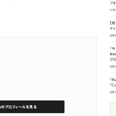
フ
6:00
【若
テ
8月6
「
――
グ
8月6
「R
「C
8月5
n
のプロフィールを見る