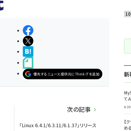
シェアする
ポストする
>ブクマする
noteで書く
新
優先するニュース提供元にThink ITを追加
My
て
6:30
次の記事
【
「Linux 6.4.1/6.3.11/6.1.37」リリース
め