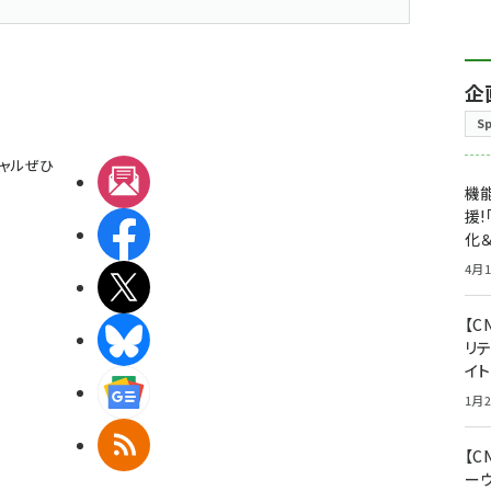
企
S
ャルぜひ
メルマガ
機能
援!
Facebook
化＆
4月1
X(エックス)
【C
BlueSky
リ
イ
Googleニュース
1月2
RSS
【
ー