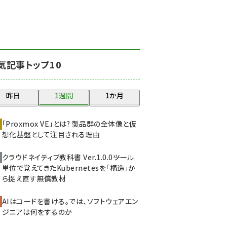
北海道をのんびり旅する
晴山佳須夫のヒント集！
(2025)
drupal (1947)
気記事トップ10
genai (1477)
abc123 (1352)
昨日
1週間
1か月
ai crunch (1348)
「Proxmox VE」とは? 製品群の全体像と仮
想化基盤として注目される理由
クラウドネイティブ教科書 Ver.1.0.0――ツール
単位で覚えてきたKubernetesを「構造」か
ら捉え直す無償教材
AIはコードを書ける。では、ソフトウェアエン
ジニアは何をするのか