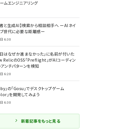
ォームエンジニアリング
者と生成AI】検索から相談相手へ ーAIネイ
ィブ世代に必要な距離感ー
日 6:30
今日はなぜか進まなかった」に名前が付いた
New RelicのOSS「Preflight」がAIコーディン
のアンチパターンを検知
日 6:20
uby」の「Gosu」でデスクトップゲーム
olor」を開発してみよう
日 6:30
新着記事をもっと見る