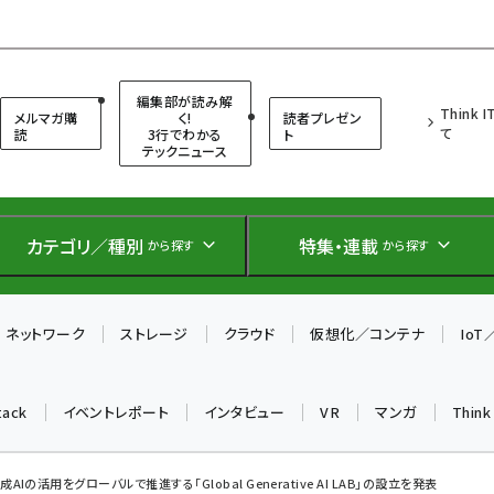
（シンクイット）
編集部が読み解
Think 
メルマガ購
く!
読者プレゼン
て
読
3行でわかる
ト
テックニュース
カテゴリ／種別
特集・連載
から探す
から探す
ネットワーク
ストレージ
クラウド
仮想化／コンテナ
Io
tack
イベントレポート
インタビュー
VR
マンガ
Thin
成AIの活用をグローバルで推進する「Global Generative AI LAB」の設立を発表