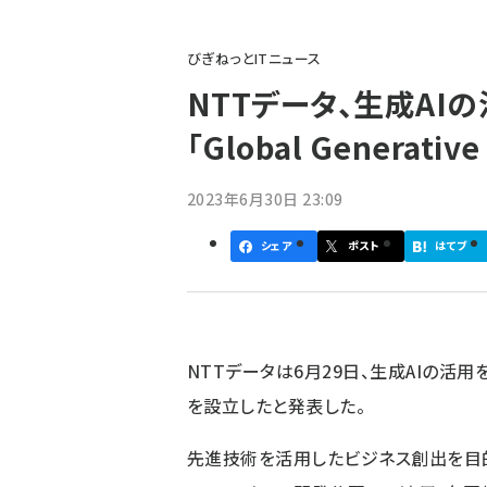
パ
びぎねっとITニュース
ン
NTTデータ、生成AI
く
「Global Generati
ず
2023年6月30日 23:09
シェア
ポスト
はてブ
NTTデータ
は6月29日、生成AIの活用をグロ
を設立したと発表した。
先進技術を活用したビジネス創出を目的