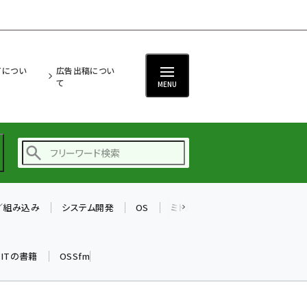
ITについ
広告出稿につい
て
MENU
T／組み込み
システム開発
OS
ミドルウェア
データベース
ai (2486)
加藤銘のチーム貢献～
k ITの書籍
OSSfm
仲間と築いた勝利の絆～
(2308)
iot女子会 (2273)