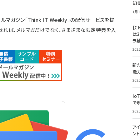
知
1月1
ルマガジン「Think IT Weekly」の配信サービスを提
【C
せれば、メルマガだけでなく、さまざまな限定特典を入
は3
ラ
202
新
能
202
Io
で
202
アイ
ン