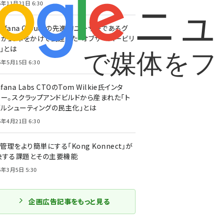
5年11月21日 6:30
rafana Cloud」の先進的ユーザーであるグ
ーが10年をかけて到達した「オブザーバービリ
」とは
5年5月15日 6:30
afana Labs CTOのTom Wilkie氏インタ
ュー。スクラップアンドビルドから産まれた「ト
ブルシューティングの民主化」とは
5年4月21日 6:30
I管理をより簡単にする「Kong Konnect」が
決する課題とその主要機能
5年3月5日 5:30
企画広告記事をもっと見る