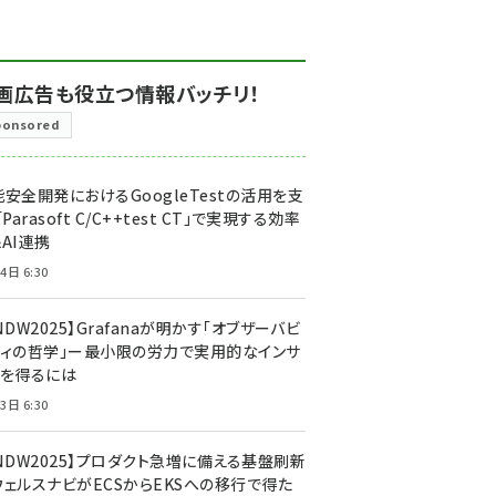
画広告も役立つ情報バッチリ！
ponsored
安全開発におけるGoogleTestの活用を支
「Parasoft C/C++test CT」で実現する効率
AI連携
4日 6:30
NDW2025】Grafanaが明かす「オブザーバビ
ティの哲学」ー最小限の労力で実用的なインサ
トを得るには
3日 6:30
CNDW2025】プロダクト急増に備える基盤刷新
ウェルスナビがECSからEKSへの移行で得た