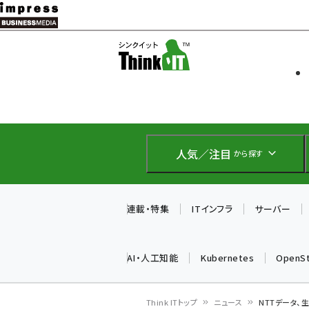
メ
イ
ソフト開発
Think IT
ン
企業IT
コ
製品導入
ン
Web担当者
EC担当者
テ
IoT・AI
ン
DCクラウド
人気／注目
から探す
研究・調査
ツ
エネルギー
に
ドローン
移
連載・特集
ITインフラ
サーバー
教育講座
動
AI・人工知能
Kubernetes
OpenS
Think ITトップ
ニュース
NTTデータ、生