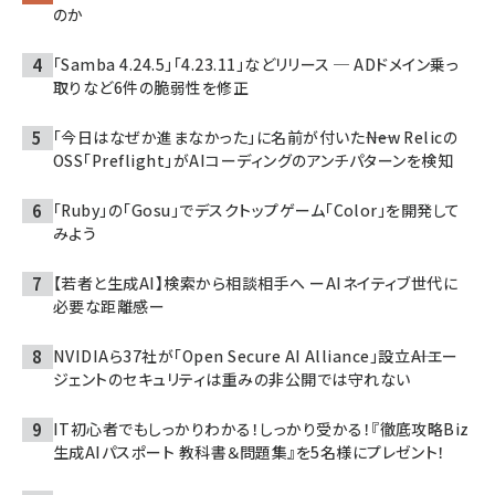
のか
「Samba 4.24.5」「4.23.11」などリリース ─ ADドメイン乗っ
取りなど6件の脆弱性を修正
「今日はなぜか進まなかった」に名前が付いた――New Relicの
OSS「Preflight」がAIコーディングのアンチパターンを検知
「Ruby」の「Gosu」でデスクトップゲーム「Color」を開発して
みよう
【若者と生成AI】検索から相談相手へ ーAIネイティブ世代に
必要な距離感ー
NVIDIAら37社が「Open Secure AI Alliance」設立――AIエー
ジェントのセキュリティは重みの非公開では守れない
IT初心者でもしっかりわかる！しっかり受かる！『徹底攻略Biz
生成AIパスポート 教科書＆問題集』を5名様にプレゼント！