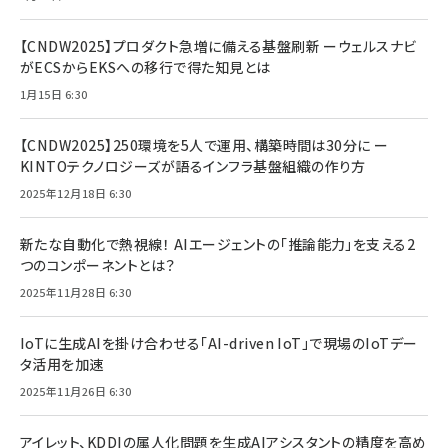
【CNDW2025】プロダクト急増に備える基盤刷新 ーウェルスナビ
がECSからEKSへの移行で得た知見とは
1月15日 6:30
【CNDW2025】250環境を5人で運用、構築時間は30分に ー
KINTOテクノロジーズが語るインフラ基盤組織の作り方
2025年12月18日 6:30
新たな自動化で熱視線！ AIエージェントの「推論能力」を支える2
つのコンポーネントとは？
2025年11月28日 6:30
IoTに生成AIを掛け合わせる「AI-driven IoT」で現場のIoTデー
タ活用を加速
2025年11月26日 6:30
アイレット、KDDIの属人化問題を生成AIアシスタントの精度を高め