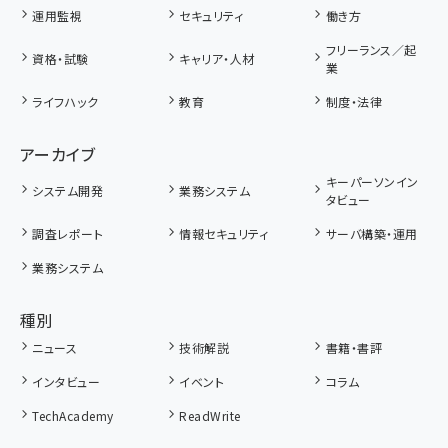
運用監視
セキュリティ
働き方
フリーランス／起
資格・試験
キャリア・人材
業
ライフハック
教育
制度・法律
アーカイブ
キーパーソンイン
システム開発
業務システム
タビュー
調査レポート
情報セキュリティ
サーバ構築・運用
業務システム
種別
ニュース
技術解説
書籍・書評
インタビュー
イベント
コラム
TechAcademy
ReadWrite