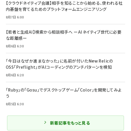
【クラウドネイティブ会議】相手を知ることから始める、使われる社
内基盤を育てるためのプラットフォームエンジニアリング
8月7日 6:00
【若者と生成AI】検索から相談相手へ ーAIネイティブ世代に必要
な距離感ー
8月6日 6:30
「今日はなぜか進まなかった」に名前が付いた――New Relicの
OSS「Preflight」がAIコーディングのアンチパターンを検知
8月6日 6:20
「Ruby」の「Gosu」でデスクトップゲーム「Color」を開発してみよ
う
8月5日 6:30
新着記事をもっと見る