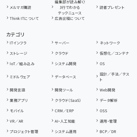
編集部が読み解く!
メルマガ購読
3行でわかる
読者プレゼント
テックニュース
Think ITについて
広告出稿について
カテゴリ
ITインフラ
サーバー
ネットワーク
ストレージ
クラウド
仮想化／コンテナ
IoT／組み込み
システム開発
OS
設計／手法／テス
ミドルウェア
データベース
ト
開発言語
開発ツール
Web開発
業務アプリ
クラウド（SaaS）
データ解析
モバイル
CRM／ERP
OSS
VR／AR
AI・人工知能
運用・管理
プロジェクト管理
システム運用
BCP／DR