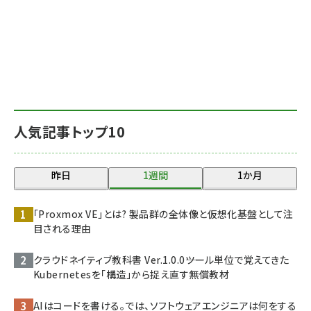
人気記事トップ10
昨日
1週間
1か月
「Proxmox VE」とは? 製品群の全体像と仮想化基盤として注
目される理由
クラウドネイティブ教科書 Ver.1.0.0――ツール単位で覚えてきた
Kubernetesを「構造」から捉え直す無償教材
AIはコードを書ける。では、ソフトウェアエンジニアは何をする