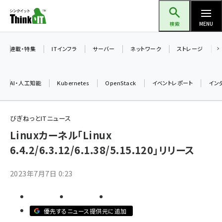
メ
Think IT（シンクイット）
イ
検索
MENU
ン
コ
連載・特集
ITインフラ
サーバー
ネットワーク
ストレージ
ン
テ
AI・人工知能
Kubernetes
OpenStack
イベントレポート
イン
ン
ツ
ai (2497)
に
びぎねっとITニュース
加藤銘のチーム貢献～仲間と築いた勝利の絆～ (2315)
移
Linuxカーネル「Linux
動
6.4.2/6.3.12/6.1.38/5.15.120」リリース
iot女子会 (2281)
北海道をのんびり旅する晴山佳須夫のヒント集！ (2037)
2023年7月7日 0:23
drupal (1955)
genai (1484)
優先するニュース提供元に追加
abc123 (1360)