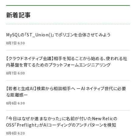
新着記事
MySQLの「ST_Union()」でポリゴンを合体させてみよう
8月7日 6:30
【クラウドネイティブ会議】相手を知ることから始める、使われる社
内基盤を育てるためのプラットフォームエンジニアリング
8月7日 6:00
【若者と生成AI】検索から相談相手へ ーAIネイティブ世代に必要
な距離感ー
8月6日 6:30
「今日はなぜか進まなかった」に名前が付いた――New Relicの
OSS「Preflight」がAIコーディングのアンチパターンを検知
8月6日 6:20