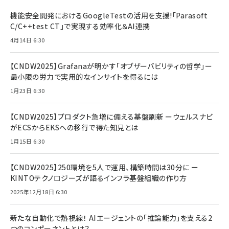
機能安全開発におけるGoogleTestの活用を支援!「Parasoft
C/C++test CT」で実現する効率化＆AI連携
4月14日 6:30
【CNDW2025】Grafanaが明かす「オブザーバビリティの哲学」ー
最小限の労力で実用的なインサイトを得るには
1月23日 6:30
【CNDW2025】プロダクト急増に備える基盤刷新 ーウェルスナビ
がECSからEKSへの移行で得た知見とは
1月15日 6:30
【CNDW2025】250環境を5人で運用、構築時間は30分に ー
KINTOテクノロジーズが語るインフラ基盤組織の作り方
2025年12月18日 6:30
新たな自動化で熱視線！ AIエージェントの「推論能力」を支える2
つのコンポーネントとは？