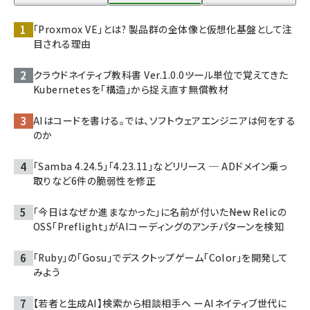
「Proxmox VE」とは? 製品群の全体像と仮想化基盤として注
目される理由
クラウドネイティブ教科書 Ver.1.0.0――ツール単位で覚えてきた
Kubernetesを「構造」から捉え直す無償教材
AIはコードを書ける。では、ソフトウェアエンジニアは何をする
のか
「Samba 4.24.5」「4.23.11」などリリース ─ ADドメイン乗っ
取りなど6件の脆弱性を修正
「今日はなぜか進まなかった」に名前が付いた――New Relicの
OSS「Preflight」がAIコーディングのアンチパターンを検知
「Ruby」の「Gosu」でデスクトップゲーム「Color」を開発して
みよう
【若者と生成AI】検索から相談相手へ ーAIネイティブ世代に