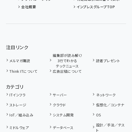
会社概要
インプレスグループTOP
注目リンク
編集部が読み解く!
メルマガ購読
3行でわかる
読者プレゼント
テックニュース
Think ITについて
広告出稿について
カテゴリ
ITインフラ
サーバー
ネットワーク
ストレージ
クラウド
仮想化／コンテナ
IoT／組み込み
システム開発
OS
設計／手法／テス
ミドルウェア
データベース
ト