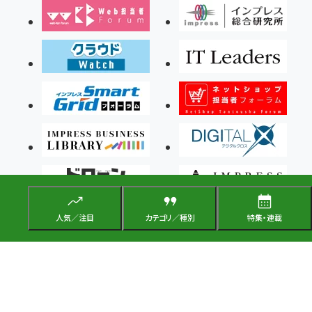
人気／注目
カテゴリ／種別
特集・連載
Copyright ©2026 Impress Corporation, An impress Group Company. All rights
reserved.