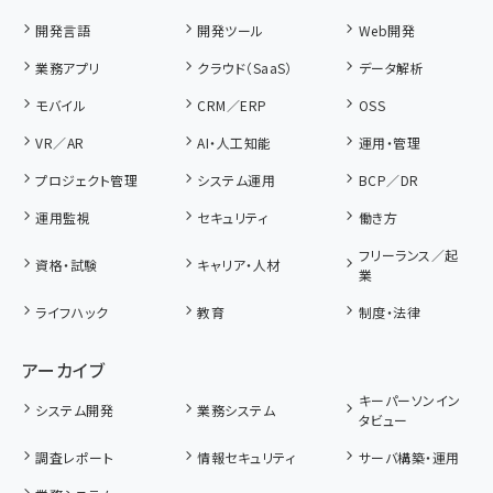
開発言語
開発ツール
Web開発
業務アプリ
クラウド（SaaS）
データ解析
モバイル
CRM／ERP
OSS
VR／AR
AI・人工知能
運用・管理
プロジェクト管理
システム運用
BCP／DR
運用監視
セキュリティ
働き方
フリーランス／起
資格・試験
キャリア・人材
業
ライフハック
教育
制度・法律
アーカイブ
キーパーソンイン
システム開発
業務システム
タビュー
調査レポート
情報セキュリティ
サーバ構築・運用