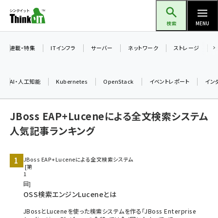
メ
Think IT（シンクイット）
イ
検索
MENU
ン
コ
連載・特集
ITインフラ
サーバー
ネットワーク
ストレージ
ン
テ
AI・人工知能
Kubernetes
OpenStack
イベントレポート
イン
ン
ツ
ai (2497)
JBoss EAP+Luceneによる全文検索システム
に
加藤銘のチーム貢献～仲間と築いた勝利の絆～ (2315)
移
人気記事ランキング
動
iot女子会 (2281)
JBoss EAP+Luceneによる全文検索システム
北海道をのんびり旅する晴山佳須夫のヒント集！ (2037)
第
1
drupal (1956)
回
OSS検索エンジンLuceneとは
genai (1484)
JBossとLuceneを使った検索システムを作る「JBoss Enterprise
abc123 (1360)