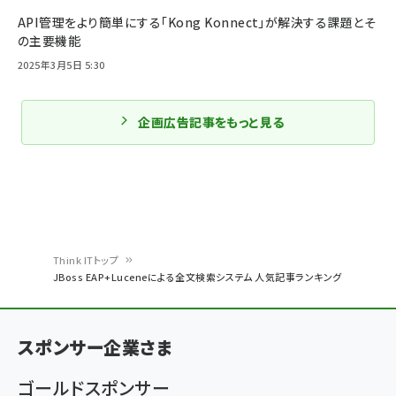
API管理をより簡単にする「Kong Konnect」が解決する課題とそ
の主要機能
2025年3月5日 5:30
企画広告記事をもっと見る
Think ITトップ
JBoss EAP+Luceneによる全文検索システム 人気記事ランキング
パ
ン
スポンサー企業さま
く
ず
ゴールドスポンサー