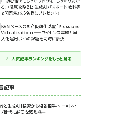
IT初心者でもしっかりわかる！しっかり受か
る！『徹底攻略Biz 生成AIパスポート 教科書
＆問題集』を5名様にプレゼント！
KVMベースの国産仮想化基盤「Prossione
Virtualization」——ライセンス高騰と属
人化運用、2つの課題を同時に解決
人気記事ランキングをもっと見る
着記事
者と生成AI】検索から相談相手へ ーAIネイ
ィブ世代に必要な距離感ー