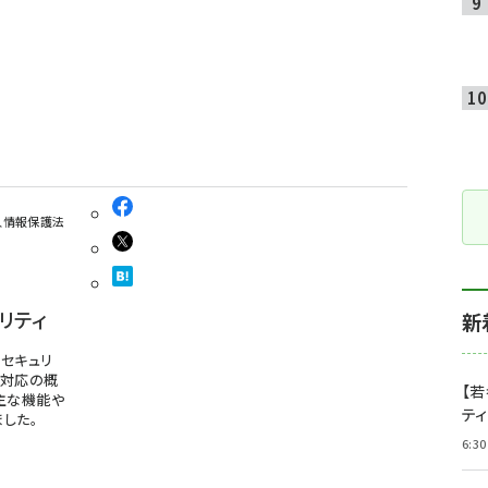
人情報保護法
リティ
新
セキュリ
法対応の概
【若
主な機能や
テ
した。
6:30