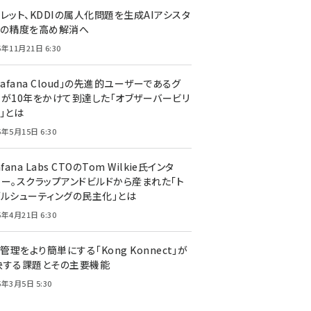
レット、KDDIの属人化問題を生成AIアシスタ
トの精度を高め解消へ
5年11月21日 6:30
rafana Cloud」の先進的ユーザーであるグ
ーが10年をかけて到達した「オブザーバービリ
」とは
5年5月15日 6:30
afana Labs CTOのTom Wilkie氏インタ
ュー。スクラップアンドビルドから産まれた「ト
ブルシューティングの民主化」とは
5年4月21日 6:30
I管理をより簡単にする「Kong Konnect」が
決する課題とその主要機能
5年3月5日 5:30