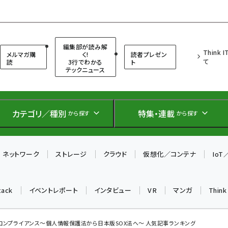
（シンクイット）
編集部が読み解
Think 
メルマガ購
く!
読者プレゼン
て
読
3行でわかる
ト
テックニュース
カテゴリ／種別
特集・連載
から探す
から探す
ネットワーク
ストレージ
クラウド
仮想化／コンテナ
Io
tack
イベントレポート
インタビュー
VR
マンガ
Thin
コンプライアンス〜個人情報保護法から日本版SOX法へ〜 人気記事ランキング