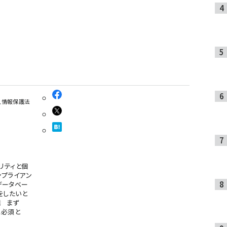
人情報保護法
リティと個
ンプライアン
データベー
をしたいと
素 まず
に必須と