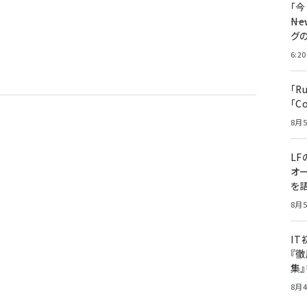
「
――
グ
6:20
「R
「C
8月5
LF
オ
を語
8月5
I
『徹
集
8月4