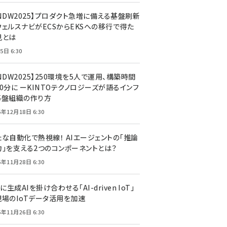
CNDW2025】プロダクト急増に備える基盤刷新
ウェルスナビがECSからEKSへの移行で得た
見とは
5日 6:30
NDW2025】250環境を5人で運用、構築時間
0分に ーKINTOテクノロジーズが語るインフ
基盤組織の作り方
5年12月18日 6:30
たな自動化で熱視線！ AIエージェントの「推論
力」を支える2つのコンポーネントとは？
5年11月28日 6:30
Tに生成AIを掛け合わせる「AI-driven IoT」
現場のIoTデータ活用を加速
5年11月26日 6:30