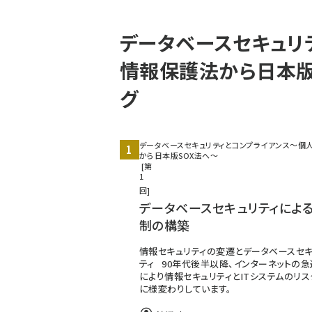
パ
データベースセキュリ
ン
情報保護法から日本版
く
グ
ず
データベースセキュリティとコンプライアンス〜個
から日本版SOX法へ〜
第
1
回
データベースセキュリティによ
制の構築
情報セキュリティの変遷とデータベースセキ
ティ 90年代後半以降、インターネットの
により情報セキュリティとITシステムのリ
に様変わりしています。