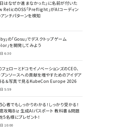
今日はなぜか進まなかった」に名前が付いた
New RelicのOSS「Preflight」がAIコーディン
のアンチパターンを検知
uby」の「Gosu」でデスクトップゲーム
olor」を開発してみよう
日 6:30
のフェローとドコモイノベーションズのCEO、
ープンソースへの貢献を増やすためのアイデア
る＆写真で見るKubeCon Europe 2026
日 5:59
T初心者でもしっかりわかる！しっかり受かる！
底攻略Biz 生成AIパスポート 教科書＆問題
』を5名様にプレゼント！
日 10:00