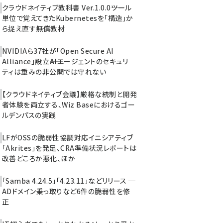
クラウドネイティブ教科書 Ver.1.0.0――ツール
単位で覚えてきたKubernetesを「構造」か
ら捉え直す無償教材
NVIDIAら37社が「Open Secure AI
Alliance」設立――AIエージェントのセキュリ
ティは重みの非公開では守れない
【クラウドネイティブ会議】厳格な統制と開発
者体験を両立する、Wiz Baseにおけるゴー
ルデンパスの実践
LFがOSSの脆弱性協調対応イニシアティブ
「Akrites」を発足、CRA準備状況レポートは
改善どころか悪化、ほか
「Samba 4.24.5」「4.23.11」などリリース ─
ADドメイン乗っ取りなど6件の脆弱性を修
正