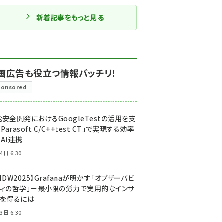
新着記事をもっと見る
画広告も役立つ情報バッチリ！
ponsored
安全開発におけるGoogleTestの活用を支
「Parasoft C/C++test CT」で実現する効率
AI連携
4日 6:30
NDW2025】Grafanaが明かす「オブザーバビ
ティの哲学」ー最小限の労力で実用的なインサ
トを得るには
3日 6:30