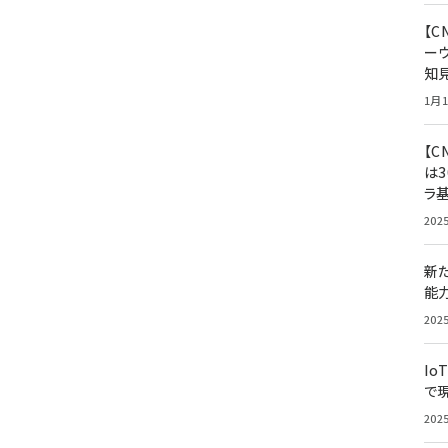
【
ー
知
1月1
【C
は3
ラ
202
新
能
202
Io
で
202