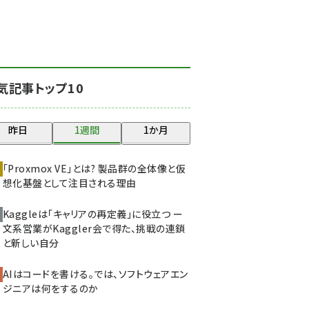
北海道をのんびり旅する
晴山佳須夫のヒント集！
(2008)
drupal (1929)
気記事トップ10
genai (1468)
abc123 (1341)
昨日
1週間
1か月
ai crunch (1340)
「Proxmox VE」とは? 製品群の全体像と仮
想化基盤として注目される理由
Kaggleは「キャリアの再定義」に役立つ ー
文系営業がKaggler会で得た、挑戦の連鎖
と新しい自分
AIはコードを書ける。では、ソフトウェアエン
ジニアは何をするのか