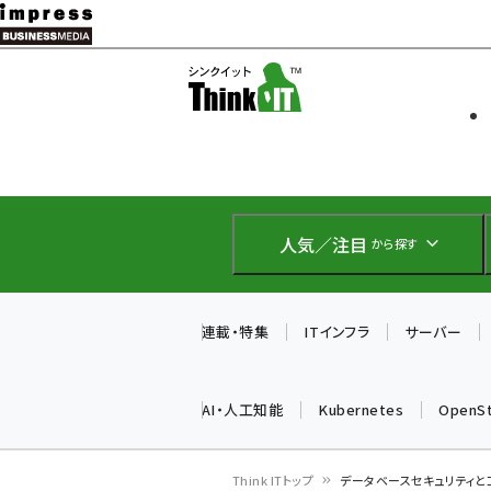
メ
イ
ソフト開発
Think IT
ン
企業IT
コ
製品導入
ン
Web担当者
EC担当者
テ
IoT・AI
ン
DCクラウド
人気／注目
から探す
研究・調査
ツ
エネルギー
に
ドローン
移
連載・特集
ITインフラ
サーバー
教育講座
動
AI・人工知能
Kubernetes
OpenS
Think ITトップ
データベースセキュリティと