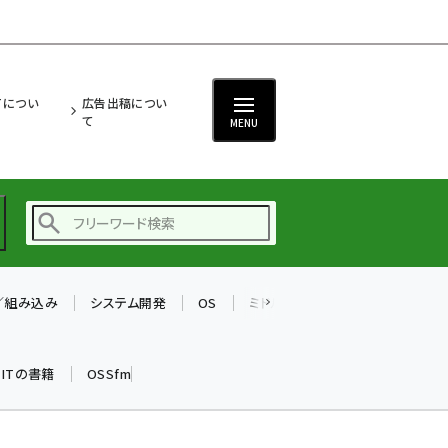
ITについ
広告出稿につい
て
MENU
T／組み込み
システム開発
OS
ミドルウェア
データベース
ai (2475)
加藤銘のチーム貢献～
k ITの書籍
OSSfm
仲間と築いた勝利の絆～
(2297)
iot女子会 (2248)