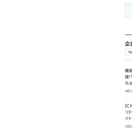
企
S
機能
援!
化＆
4月1
【C
リ
イ
1月2