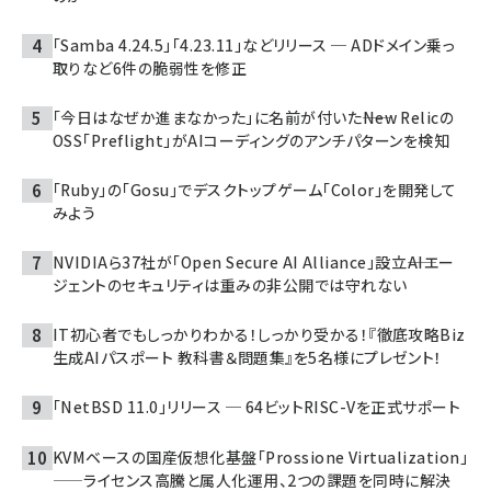
「Samba 4.24.5」「4.23.11」などリリース ─ ADドメイン乗っ
取りなど6件の脆弱性を修正
「今日はなぜか進まなかった」に名前が付いた――New Relicの
OSS「Preflight」がAIコーディングのアンチパターンを検知
「Ruby」の「Gosu」でデスクトップゲーム「Color」を開発して
みよう
NVIDIAら37社が「Open Secure AI Alliance」設立――AIエー
ジェントのセキュリティは重みの非公開では守れない
IT初心者でもしっかりわかる！しっかり受かる！『徹底攻略Biz
生成AIパスポート 教科書＆問題集』を5名様にプレゼント！
「NetBSD 11.0」リリース ─ 64ビットRISC-Vを正式サポート
KVMベースの国産仮想化基盤「Prossione Virtualization」
——ライセンス高騰と属人化運用、2つの課題を同時に解決