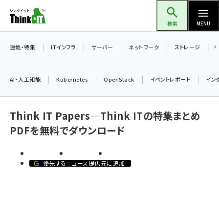
メ
Think IT（シンクイット）
イ
検索
MENU
ン
コ
連載・特集
ITインフラ
サーバー
ネットワーク
ストレージ
ン
テ
AI・人工知能
Kubernetes
OpenStack
イベントレポート
イン
ン
ツ
ai (2480)
Think IT Papers―Think ITの特集まとめ
に
加藤銘のチーム貢献～仲間と築いた勝利の絆～ (2304)
PDFを無料でダウンロード
移
iot女子会 (2263)
動
北海道をのんびり旅する晴山佳須夫のヒント集！ (2017)
優先するニュース提供元に追加
drupal (1940)
genai (1473)
ai crunch (1347)
abc123 (1346)