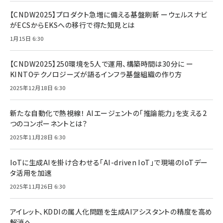
【CNDW2025】プロダクト急増に備える基盤刷新 ーウェルスナビ
がECSからEKSへの移行で得た知見とは
1月15日 6:30
【CNDW2025】250環境を5人で運用、構築時間は30分に ー
KINTOテクノロジーズが語るインフラ基盤組織の作り方
2025年12月18日 6:30
新たな自動化で熱視線！ AIエージェントの「推論能力」を支える2
つのコンポーネントとは？
2025年11月28日 6:30
IoTに生成AIを掛け合わせる「AI-driven IoT」で現場のIoTデー
タ活用を加速
2025年11月26日 6:30
アイレット、KDDIの属人化問題を生成AIアシスタントの精度を高め
解消へ