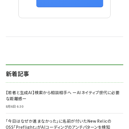
新着記事
【若者と生成AI】検索から相談相手へ ーAIネイティブ世代に必要
な距離感ー
8月6日 6:30
「今日はなぜか進まなかった」に名前が付いた――New Relicの
OSS「Preflight」がAIコーディングのアンチパターンを検知