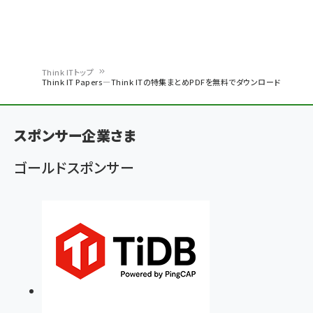
Think ITトップ
Think IT Papers―Think ITの特集まとめPDFを無料でダウンロード
パ
ン
スポンサー企業さま
く
ず
ゴールドスポンサー