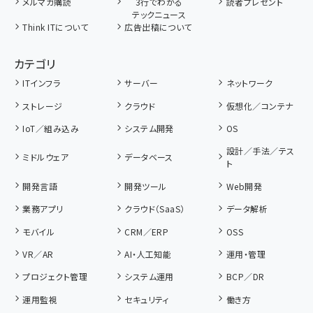
メルマガ購読
3行でわかる
読者プレゼント
テックニュース
Think ITについて
広告出稿について
カテゴリ
ITインフラ
サーバー
ネットワーク
ストレージ
クラウド
仮想化／コンテナ
IoT／組み込み
システム開発
OS
設計／手法／テス
ミドルウェア
データベース
ト
開発言語
開発ツール
Web開発
業務アプリ
クラウド（SaaS）
データ解析
モバイル
CRM／ERP
OSS
VR／AR
AI・人工知能
運用・管理
プロジェクト管理
システム運用
BCP／DR
運用監視
セキュリティ
働き方