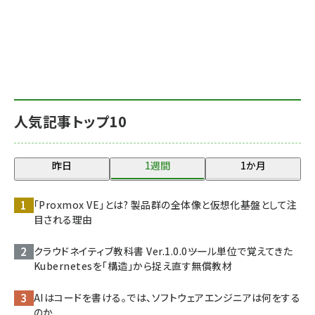
人気記事トップ10
昨日
1週間
1か月
「Proxmox VE」とは? 製品群の全体像と仮想化基盤として注
目される理由
クラウドネイティブ教科書 Ver.1.0.0――ツール単位で覚えてきた
Kubernetesを「構造」から捉え直す無償教材
AIはコードを書ける。では、ソフトウェアエンジニアは何をする
のか