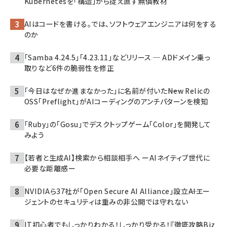
Kubernetesを「構造」から捉え直す無償教材
AIはコードを書ける。では、ソフトウェアエンジニアは何をする
のか
「Samba 4.24.5」「4.23.11」などリリース ─ ADドメイン乗っ
取りなど6件の脆弱性を修正
「今日はなぜか進まなかった」に名前が付いた――New Relicの
OSS「Preflight」がAIコーディングのアンチパターンを検知
「Ruby」の「Gosu」でデスクトップゲーム「Color」を開発して
みよう
【若者と生成AI】検索から相談相手へ ーAIネイティブ世代に
必要な距離感ー
NVIDIAら37社が「Open Secure AI Alliance」設立――AIエー
ジェントのセキュリティは重みの非公開では守れない
IT初心者でもしっかりわかる！しっかり受かる！『徹底攻略Biz