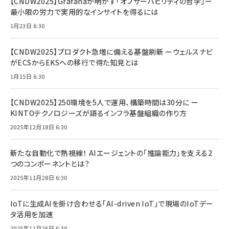
【CNDW2025】Grafanaが明かす「オブザーバビリティの哲学」ー
最小限の労力で実用的なインサイトを得るには
1月23日 6:30
【CNDW2025】プロダクト急増に備える基盤刷新 ーウェルスナビ
がECSからEKSへの移行で得た知見とは
1月15日 6:30
【CNDW2025】250環境を5人で運用、構築時間は30分に ー
KINTOテクノロジーズが語るインフラ基盤組織の作り方
2025年12月18日 6:30
新たな自動化で熱視線！ AIエージェントの「推論能力」を支える2
つのコンポーネントとは？
2025年11月28日 6:30
IoTに生成AIを掛け合わせる「AI-driven IoT」で現場のIoTデー
タ活用を加速
2025年11月26日 6:30