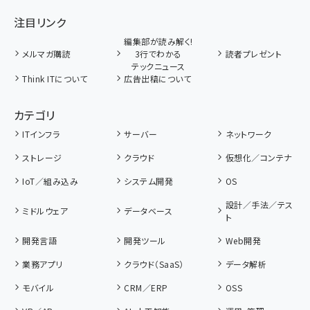
注目リンク
編集部が読み解く!
メルマガ購読
3行でわかる
読者プレゼント
テックニュース
Think ITについて
広告出稿について
カテゴリ
ITインフラ
サーバー
ネットワーク
ストレージ
クラウド
仮想化／コンテナ
IoT／組み込み
システム開発
OS
設計／手法／テス
ミドルウェア
データベース
ト
開発言語
開発ツール
Web開発
業務アプリ
クラウド（SaaS）
データ解析
モバイル
CRM／ERP
OSS