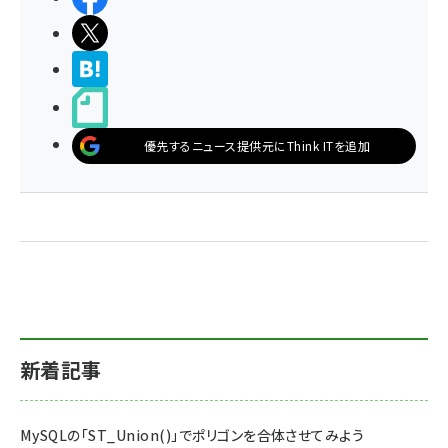
ポストする
>ブクマする
noteで書く
優先するニュース提供元にThink ITを追加
新着記事
MySQLの「ST_Union()」でポリゴンを合体させてみよう