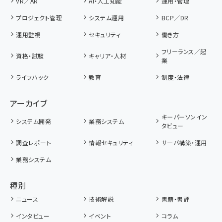
VR／AR
AI・人工知能
運用・管理
プロジェクト管理
システム運用
BCP／DR
運用監視
セキュリティ
働き方
フリーランス／起
資格・試験
キャリア・人材
業
ライフハック
教育
制度・法律
アーカイブ
キーパーソンイン
システム開発
業務システム
タビュー
調査レポート
情報セキュリティ
サーバ構築・運用
業務システム
種別
ニュース
技術解説
書籍・書評
インタビュー
イベント
コラム