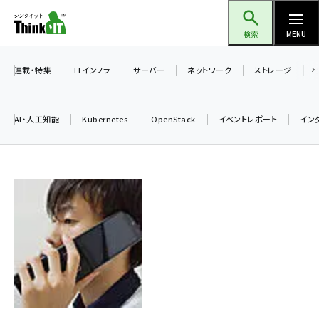
メ
Think IT（シンクイット）
イ
検索
MENU
ン
コ
連載・特集
ITインフラ
サーバー
ネットワーク
ストレージ
ン
テ
AI・人工知能
Kubernetes
OpenStack
イベントレポート
イン
ン
ツ
ai (2504)
に
小林 和正
加藤銘のチーム貢献～仲間と築いた勝利の絆～ (2325)
移
動
iot女子会 (2290)
北海道をのんびり旅する晴山佳須夫のヒント集！ (2047)
drupal (1963)
genai (1492)
abc123 (1367)