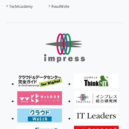
TechAcademy
ReadWrite