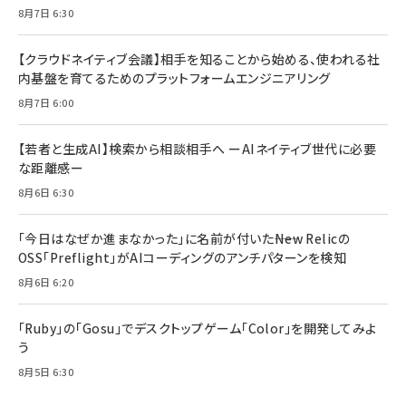
8月7日 6:30
【クラウドネイティブ会議】相手を知ることから始める、使われる社
内基盤を育てるためのプラットフォームエンジニアリング
8月7日 6:00
【若者と生成AI】検索から相談相手へ ーAIネイティブ世代に必要
な距離感ー
8月6日 6:30
「今日はなぜか進まなかった」に名前が付いた――New Relicの
OSS「Preflight」がAIコーディングのアンチパターンを検知
8月6日 6:20
「Ruby」の「Gosu」でデスクトップゲーム「Color」を開発してみよ
う
8月5日 6:30