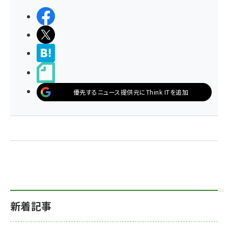
シェアする
ポストする
>ブクマする
noteで書く
優先するニュース提供元にThink ITを追加
新着記事