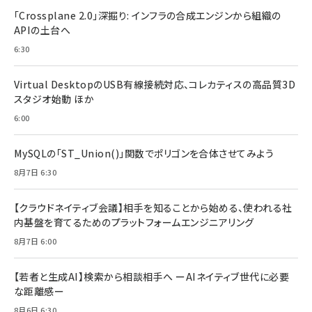
「Crossplane 2.0」深掘り: インフラの合成エンジンから組織の
APIの土台へ
6:30
Virtual DesktopのUSB有線接続対応、コレカティスの高品質3D
スタジオ始動 ほか
6:00
MySQLの「ST_Union()」関数でポリゴンを合体させてみよう
8月7日 6:30
【クラウドネイティブ会議】相手を知ることから始める、使われる社
内基盤を育てるためのプラットフォームエンジニアリング
8月7日 6:00
【若者と生成AI】検索から相談相手へ ーAIネイティブ世代に必要
な距離感ー
8月6日 6:30