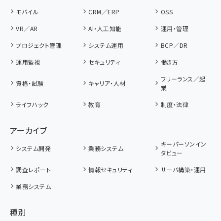
モバイル
CRM／ERP
OSS
VR／AR
AI・人工知能
運用・管理
プロジェクト管理
システム運用
BCP／DR
運用監視
セキュリティ
働き方
フリーランス／起
資格・試験
キャリア・人材
業
ライフハック
教育
制度・法律
アーカイブ
キーパーソンイン
システム開発
業務システム
タビュー
調査レポート
情報セキュリティ
サーバ構築・運用
業務システム
種別