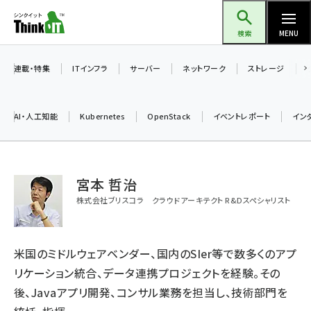
メ
Think IT（シンクイット）
イ
検索
MENU
ン
コ
連載・特集
ITインフラ
サーバー
ネットワーク
ストレージ
ン
テ
AI・人工知能
Kubernetes
OpenStack
イベントレポート
イン
ン
ツ
ai (2521)
に
宮本 哲治
加藤銘のチーム貢献～仲間と築いた勝利の絆～ (2346)
移
株式会社ブリスコラ クラウドアーキテクト R&Dスペシャリスト
動
iot女子会 (2303)
北海道をのんびり旅する晴山佳須夫のヒント集！ (2068)
米国のミドルウェアベンダー、国内のSIer等で数多くのアプ
drupal (1980)
リケーション統合、データ連携プロジェクトを経験。その
genai (1503)
後、Javaアプリ開発、コンサル業務を担当し、技術部門を
abc123 (1379)