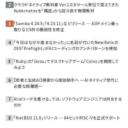
クラウドネイティブ教科書 Ver.1.0.0――ツール単位で覚えてきた
Kubernetesを「構造」から捉え直す無償教材
「Samba 4.24.5」「4.23.11」などリリース ─ ADドメイン乗っ
取りなど6件の脆弱性を修正
「今日はなぜか進まなかった」に名前が付いた――New Relicの
OSS「Preflight」がAIコーディングのアンチパターンを検知
「Ruby」の「Gosu」でデスクトップゲーム「Color」を開発して
みよう
【若者と生成AI】検索から相談相手へ ーAIネイティブ世代に
必要な距離感ー
AIはコードを書ける。では、ソフトウェアエンジニアは何をする
のか
「NetBSD 11.0」リリース ─ 64ビットRISC-Vを正式サポート