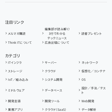
注目リンク
編集部が読み解く!
メルマガ購読
3行でわかる
読者プレゼント
テックニュース
Think ITについて
広告出稿について
カテゴリ
ITインフラ
サーバー
ネットワーク
ストレージ
クラウド
仮想化／コンテナ
IoT／組み込み
システム開発
OS
設計／手法／テス
ミドルウェア
データベース
ト
開発言語
開発ツール
Web開発
業務アプリ
クラウド（SaaS）
データ解析