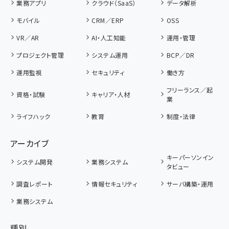
業務アプリ
クラウド（SaaS）
データ解析
モバイル
CRM／ERP
OSS
VR／AR
AI・人工知能
運用・管理
プロジェクト管理
システム運用
BCP／DR
運用監視
セキュリティ
働き方
フリーランス／起
資格・試験
キャリア・人材
業
ライフハック
教育
制度・法律
アーカイブ
キーパーソンイン
システム開発
業務システム
タビュー
調査レポート
情報セキュリティ
サーバ構築・運用
業務システム
種別