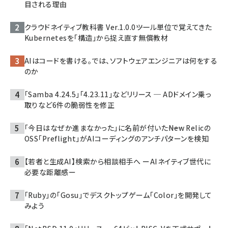
目される理由
クラウドネイティブ教科書 Ver.1.0.0――ツール単位で覚えてきた
Kubernetesを「構造」から捉え直す無償教材
AIはコードを書ける。では、ソフトウェアエンジニアは何をする
のか
「Samba 4.24.5」「4.23.11」などリリース ─ ADドメイン乗っ
取りなど6件の脆弱性を修正
「今日はなぜか進まなかった」に名前が付いた――New Relicの
OSS「Preflight」がAIコーディングのアンチパターンを検知
【若者と生成AI】検索から相談相手へ ーAIネイティブ世代に
必要な距離感ー
「Ruby」の「Gosu」でデスクトップゲーム「Color」を開発して
みよう