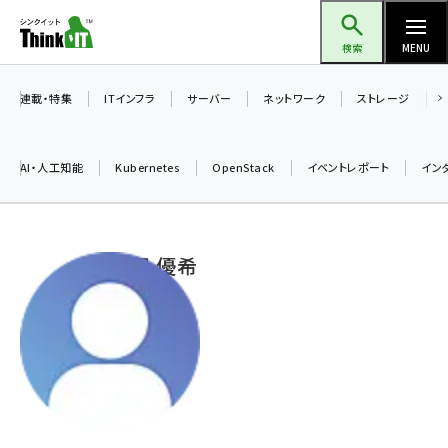
メ
Think IT（シンクイット）
イ
検索
MENU
ン
コ
連載・特集
ITインフラ
サーバー
ネットワーク
ストレージ
ン
テ
AI・人工知能
Kubernetes
OpenStack
イベントレポート
イン
ン
ツ
ai (2508)
に
前田 優希
加藤銘のチーム貢献～仲間と築いた勝利の絆～ (2329)
移
動
iot女子会 (2295)
北海道をのんびり旅する晴山佳須夫のヒント集！ (2050)
drupal (1966)
genai (1494)
abc123 (1371)