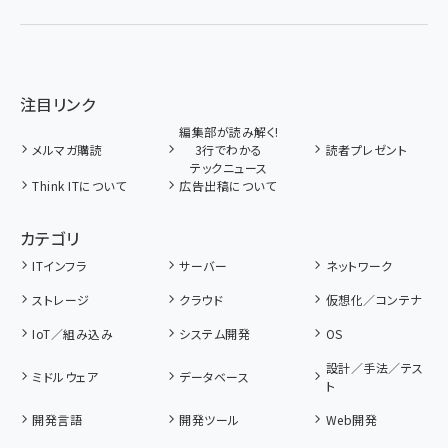
注目リンク
編集部が読み解く!
メルマガ購読
3行でわかる
読者プレゼント
テックニュース
Think ITについて
広告出稿について
カテゴリ
ITインフラ
サーバー
ネットワーク
ストレージ
クラウド
仮想化／コンテナ
IoT／組み込み
システム開発
OS
設計／手法／テス
ミドルウェア
データベース
ト
開発言語
開発ツール
Web開発