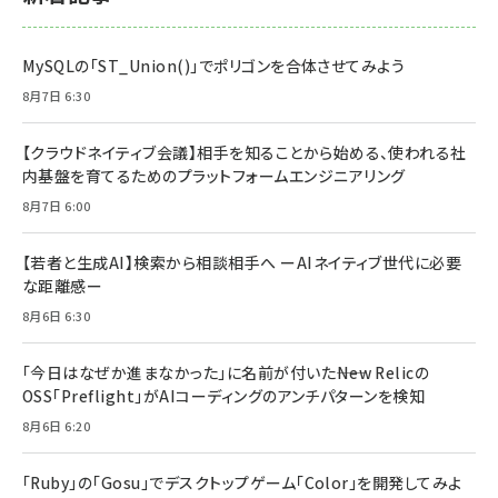
MySQLの「ST_Union()」でポリゴンを合体させてみよう
8月7日 6:30
【クラウドネイティブ会議】相手を知ることから始める、使われる社
内基盤を育てるためのプラットフォームエンジニアリング
8月7日 6:00
【若者と生成AI】検索から相談相手へ ーAIネイティブ世代に必要
な距離感ー
8月6日 6:30
「今日はなぜか進まなかった」に名前が付いた――New Relicの
OSS「Preflight」がAIコーディングのアンチパターンを検知
8月6日 6:20
「Ruby」の「Gosu」でデスクトップゲーム「Color」を開発してみよ