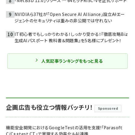
「NetBSD 11.0」リリース ─ 64ビットRISC-Vを正式サポート
NVIDIAら37社が「Open Secure AI Alliance」設立――AIエー
ジェントのセキュリティは重みの非公開では守れない
IT初心者でもしっかりわかる！しっかり受かる！『徹底攻略Biz
生成AIパスポート 教科書＆問題集』を5名様にプレゼント！
人気記事ランキングをもっと見る
企画広告も役立つ情報バッチリ！
Sponsored
機能安全開発におけるGoogleTestの活用を支援!「Parasoft
C/C++test CT」で実現する効率化＆AI連携