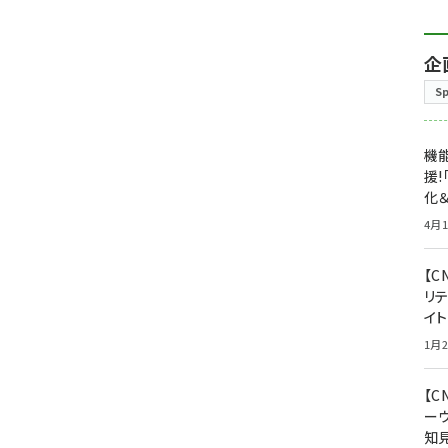
企
S
機能
援!
化＆
4月1
【C
リ
イ
1月2
【
ー
知