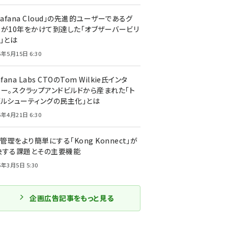
rafana Cloud」の先進的ユーザーであるグ
ーが10年をかけて到達した「オブザーバービリ
」とは
5年5月15日 6:30
afana Labs CTOのTom Wilkie氏インタ
ュー。スクラップアンドビルドから産まれた「ト
ブルシューティングの民主化」とは
5年4月21日 6:30
I管理をより簡単にする「Kong Konnect」が
決する課題とその主要機能
5年3月5日 5:30
企画広告記事をもっと見る