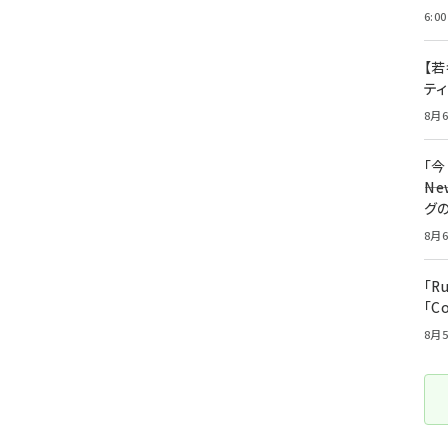
6:00
【若
テ
8月6
「
――
グ
8月6
「R
「C
8月5