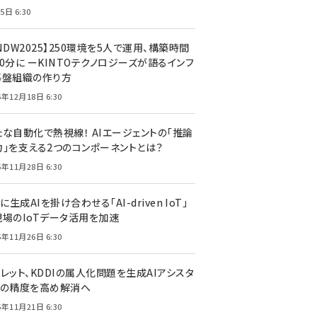
5日 6:30
NDW2025】250環境を5人で運用、構築時間
0分に ーKINTOテクノロジーズが語るインフ
基盤組織の作り方
5年12月18日 6:30
たな自動化で熱視線！ AIエージェントの「推論
力」を支える2つのコンポーネントとは？
5年11月28日 6:30
Tに生成AIを掛け合わせる「AI-driven IoT」
現場のIoTデータ活用を加速
5年11月26日 6:30
レット、KDDIの属人化問題を生成AIアシスタ
トの精度を高め解消へ
5年11月21日 6:30