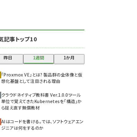
北海道をのんびり旅する
晴山佳須夫のヒント集！
(2025)
drupal (1947)
気記事トップ10
genai (1477)
abc123 (1352)
昨日
1週間
1か月
ai crunch (1348)
「Proxmox VE」とは? 製品群の全体像と仮
想化基盤として注目される理由
クラウドネイティブ教科書 Ver.1.0.0――ツール
単位で覚えてきたKubernetesを「構造」か
ら捉え直す無償教材
AIはコードを書ける。では、ソフトウェアエン
ジニアは何をするのか