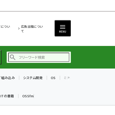
ITについ
広告出稿につい
て
MENU
T／組み込み
システム開発
OS
ミドルウェア
データベース
ai (2486)
加藤銘のチーム貢献～
k ITの書籍
OSSfm
仲間と築いた勝利の絆～
(2308)
iot女子会 (2273)