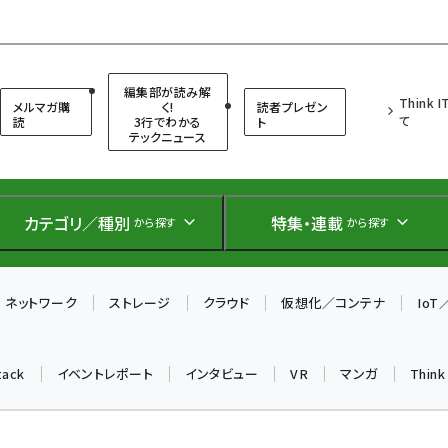
（シンクイット）
編集部が読み解
Think 
メルマガ購
く!
読者プレゼン
て
読
3行でわかる
ト
テックニュース
カテゴリ／種別
特集・連載
から探す
から探す
ネットワーク
ストレージ
クラウド
仮想化／コンテナ
Io
tack
イベントレポート
インタビュー
VR
マンガ
Thin