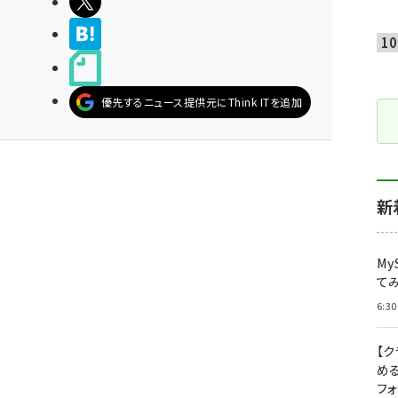
ポストする
>ブクマする
noteで書く
優先するニュース提供元にThink ITを追加
新
My
て
6:30
【
め
フ