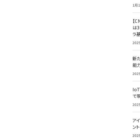
1月1
【C
は3
ラ
202
新
能
202
Io
で
202
アイ
ン
202