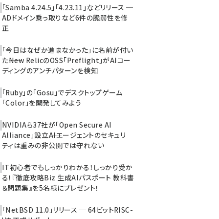
「Samba 4.24.5」「4.23.11」などリリース ─
ADドメイン乗っ取りなど6件の脆弱性を修
正
「今日はなぜか進まなかった」に名前が付い
た――New RelicのOSS「Preflight」がAIコー
ディングのアンチパターンを検知
「Ruby」の「Gosu」でデスクトップゲーム
「Color」を開発してみよう
NVIDIAら37社が「Open Secure AI
Alliance」設立――AIエージェントのセキュリ
ティは重みの非公開では守れない
IT初心者でもしっかりわかる！しっかり受か
る！『徹底攻略Biz 生成AIパスポート 教科書
＆問題集』を5名様にプレゼント！
「NetBSD 11.0」リリース ─ 64ビットRISC-