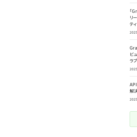
「G
リ
ティ
202
Gr
ビ
ラ
202
AP
解
202