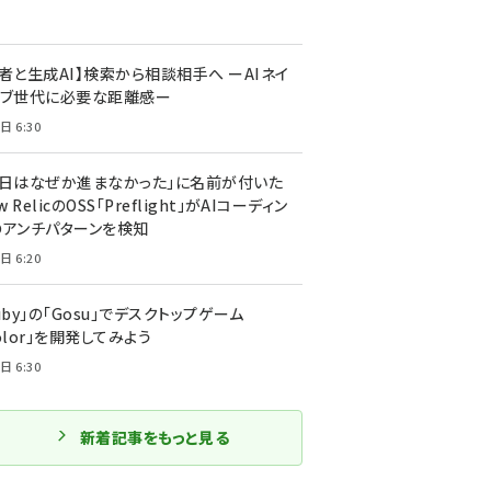
者と生成AI】検索から相談相手へ ーAIネイ
ィブ世代に必要な距離感ー
日 6:30
今日はなぜか進まなかった」に名前が付いた
New RelicのOSS「Preflight」がAIコーディン
のアンチパターンを検知
日 6:20
uby」の「Gosu」でデスクトップゲーム
olor」を開発してみよう
日 6:30
新着記事をもっと見る