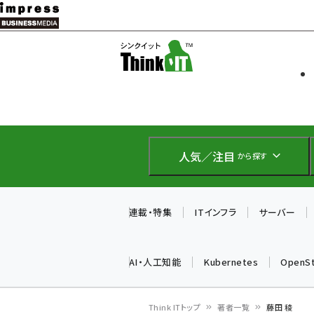
メ
イ
ソフト開発
Think IT
ン
企業IT
コ
製品導入
ン
Web担当者
EC担当者
テ
IoT・AI
ン
DCクラウド
人気／注目
から探す
研究・調査
ツ
エネルギー
に
ドローン
移
連載・特集
ITインフラ
サーバー
教育講座
動
AI・人工知能
Kubernetes
OpenS
Think ITトップ
著者一覧
藤田 稜