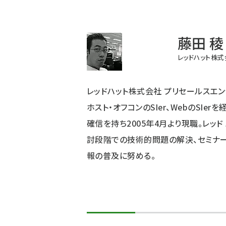
パ
ン
藤田 稜
く
レッドハット株式
ず
レッドハット株式会社 プリセールスエ
ホスト・オフコンのSIer、WebのSIe
確信を持ち2005年4月より現職。レッ
討段階での技術的問題の解決、セミナーなどにお
報の普及に努める。