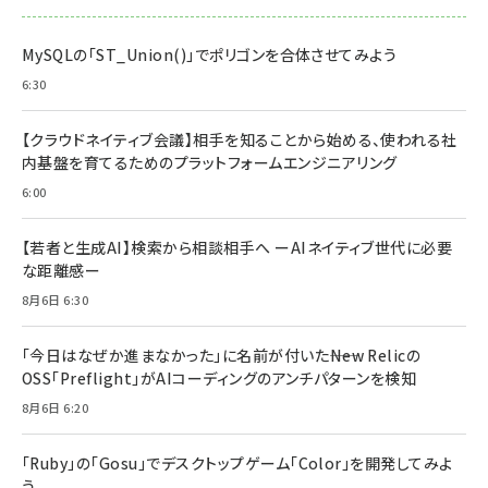
MySQLの「ST_Union()」でポリゴンを合体させてみよう
6:30
【クラウドネイティブ会議】相手を知ることから始める、使われる社
内基盤を育てるためのプラットフォームエンジニアリング
6:00
【若者と生成AI】検索から相談相手へ ーAIネイティブ世代に必要
な距離感ー
8月6日 6:30
「今日はなぜか進まなかった」に名前が付いた――New Relicの
OSS「Preflight」がAIコーディングのアンチパターンを検知
8月6日 6:20
「Ruby」の「Gosu」でデスクトップゲーム「Color」を開発してみよ
う