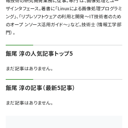
報技術の研究開発業務に従事。専門 は、画像処理とユー
ザインタフェース。著書に「Linuxによる画像処理プログラミ
ai crunch (1348)
ング」、「リブレソフトウェアの利用と開発〜IT技術者のため
のオープ ンソース活用ガイド〜」など。技術士（情報工学部
門）。
飯尾 淳の人気記事トップ5
まだ記事はありません。
飯尾 淳の記事（最新5記事）
まだ記事はありません。