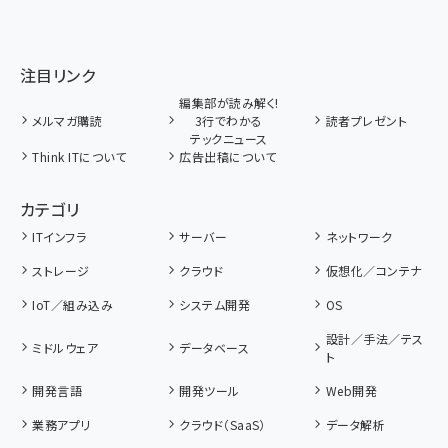
注目リンク
編集部が読み解く!
メルマガ購読
3行でわかる
読者プレゼント
テックニュース
Think ITについて
広告出稿について
カテゴリ
ITインフラ
サーバー
ネットワーク
ストレージ
クラウド
仮想化／コンテナ
IoT／組み込み
システム開発
OS
設計／手法／テス
ミドルウェア
データベース
ト
開発言語
開発ツール
Web開発
業務アプリ
クラウド（SaaS）
データ解析