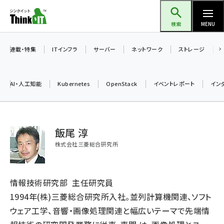
メ
Think IT（シンクイット）
イ
検索
MENU
ン
コ
連載・特集
ITインフラ
サーバー
ネットワーク
ストレージ
ン
テ
AI・人工知能
Kubernetes
OpenStack
イベントレポート
イン
ン
ツ
ai (2486)
に
飯尾 淳
加藤銘のチーム貢献～仲間と築いた勝利の絆～ (2308)
移
株式会社三菱総合研究所
動
iot女子会 (2273)
北海道をのんびり旅する晴山佳須夫のヒント集！ (2025)
情報技術研究部 主任研究員
drupal (1947)
1994年(株)三菱総合研究所入社。並列計算機関連、ソフト
genai (1477)
ウェア工学、音響・画像処理関連と幅広いテーマで先端情
abc123 (1352)