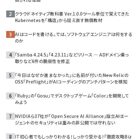
クラウドネイティブ教科書 Ver.1.0.0――ツール単位で覚えてきた
Kubernetesを「構造」から捉え直す無償教材
AIはコードを書ける。では、ソフトウェアエンジニアは何をする
のか
「Samba 4.24.5」「4.23.11」などリリース ─ ADドメイン乗っ
取りなど6件の脆弱性を修正
「今日はなぜか進まなかった」に名前が付いた――New Relicの
OSS「Preflight」がAIコーディングのアンチパターンを検知
「Ruby」の「Gosu」でデスクトップゲーム「Color」を開発して
みよう
NVIDIAら37社が「Open Secure AI Alliance」設立――AIエー
ジェントのセキュリティは重みの非公開では守れない
IT初心者でもしっかりわかる！しっかり受かる！『徹底攻略Biz