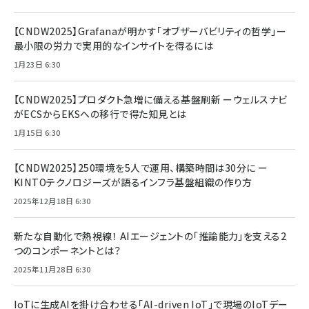
【CNDW2025】Grafanaが明かす「オブザーバビリティの哲学」ー
最小限の労力で実用的なインサイトを得るには
1月23日 6:30
【CNDW2025】プロダクト急増に備える基盤刷新 ーウェルスナビ
がECSからEKSへの移行で得た知見とは
1月15日 6:30
【CNDW2025】250環境を5人で運用、構築時間は30分に ー
KINTOテクノロジーズが語るインフラ基盤組織の作り方
2025年12月18日 6:30
新たな自動化で熱視線！ AIエージェントの「推論能力」を支える2
つのコンポーネントとは？
2025年11月28日 6:30
IoTに生成AIを掛け合わせる「AI-driven IoT」で現場のIoTデー