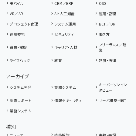
モバイル
CRM／ERP
OSS
VR／AR
AI・人工知能
運用・管理
プロジェクト管理
システム運用
BCP／DR
運用監視
セキュリティ
働き方
フリーランス／起
資格・試験
キャリア・人材
業
ライフハック
教育
制度・法律
アーカイブ
キーパーソンイン
システム開発
業務システム
タビュー
調査レポート
情報セキュリティ
サーバ構築・運用
業務システム
種別
ニュース
技術解説
書籍・書評