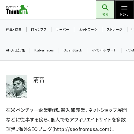
メ
Think IT（シンクイット）
イ
検索
MENU
ン
コ
連載・特集
ITインフラ
サーバー
ネットワーク
ストレージ
ン
テ
AI・人工知能
Kubernetes
OpenStack
イベントレポート
イン
ン
ツ
ai (2521)
に
清音
加藤銘のチーム貢献～仲間と築いた勝利の絆～ (2346)
移
動
iot女子会 (2303)
北海道をのんびり旅する晴山佳須夫のヒント集！ (2068)
在米ベンチャー企業勤務。輸入卸売業、ネットショップ展開
drupal (1980)
などに従事する傍ら、個人でもアフィリエイトサイトを多数
genai (1503)
運営。海外SEOブログ（
http://seofromusa.com
）、
abc123 (1379)