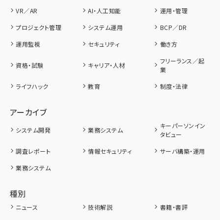
VR／AR
AI・人工知能
運用・管理
プロジェクト管理
システム運用
BCP／DR
運用監視
セキュリティ
働き方
フリーランス／起
資格・試験
キャリア・人材
業
ライフハック
教育
制度・法律
アーカイブ
キーパーソンイン
システム開発
業務システム
タビュー
調査レポート
情報セキュリティ
サーバ構築・運用
業務システム
種別
ニュース
技術解説
書籍・書評