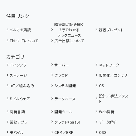
注目リンク
編集部が読み解く!
メルマガ購読
3行でわかる
読者プレゼント
テックニュース
Think ITについて
広告出稿について
カテゴリ
ITインフラ
サーバー
ネットワーク
ストレージ
クラウド
仮想化／コンテナ
IoT／組み込み
システム開発
OS
設計／手法／テス
ミドルウェア
データベース
ト
開発言語
開発ツール
Web開発
業務アプリ
クラウド（SaaS）
データ解析
モバイル
CRM／ERP
OSS