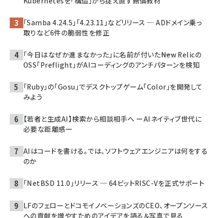
Kubernetesを「構造」から捉え直す無償教材
「Samba 4.24.5」「4.23.11」などリリース ─ ADドメイン乗っ
取りなど6件の脆弱性を修正
「今日はなぜか進まなかった」に名前が付いた――New Relicの
OSS「Preflight」がAIコーディングのアンチパターンを検知
「Ruby」の「Gosu」でデスクトップゲーム「Color」を開発して
みよう
【若者と生成AI】検索から相談相手へ ーAIネイティブ世代に
必要な距離感ー
AIはコードを書ける。では、ソフトウェアエンジニアは何をする
のか
「NetBSD 11.0」リリース ─ 64ビットRISC-Vを正式サポート
LFのフェローとドコモイノベーションズのCEO、オープンソース
への貢献を増やすためのアイデアを語る＆写真で見る