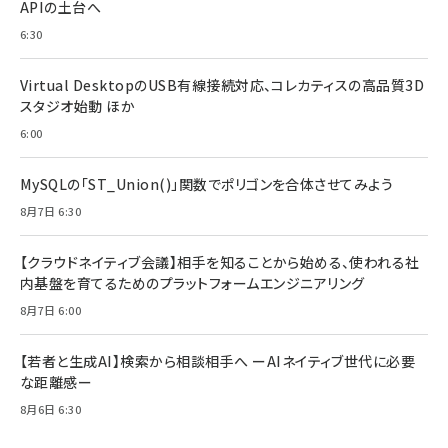
APIの土台へ
6:30
Virtual DesktopのUSB有線接続対応、コレカティスの高品質3D
スタジオ始動 ほか
6:00
MySQLの「ST_Union()」関数でポリゴンを合体させてみよう
8月7日 6:30
【クラウドネイティブ会議】相手を知ることから始める、使われる社
内基盤を育てるためのプラットフォームエンジニアリング
8月7日 6:00
【若者と生成AI】検索から相談相手へ ーAIネイティブ世代に必要
な距離感ー
8月6日 6:30