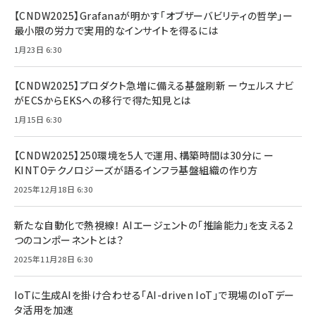
【CNDW2025】Grafanaが明かす「オブザーバビリティの哲学」ー
最小限の労力で実用的なインサイトを得るには
1月23日 6:30
【CNDW2025】プロダクト急増に備える基盤刷新 ーウェルスナビ
がECSからEKSへの移行で得た知見とは
1月15日 6:30
【CNDW2025】250環境を5人で運用、構築時間は30分に ー
KINTOテクノロジーズが語るインフラ基盤組織の作り方
2025年12月18日 6:30
新たな自動化で熱視線！ AIエージェントの「推論能力」を支える2
つのコンポーネントとは？
2025年11月28日 6:30
IoTに生成AIを掛け合わせる「AI-driven IoT」で現場のIoTデー
タ活用を加速