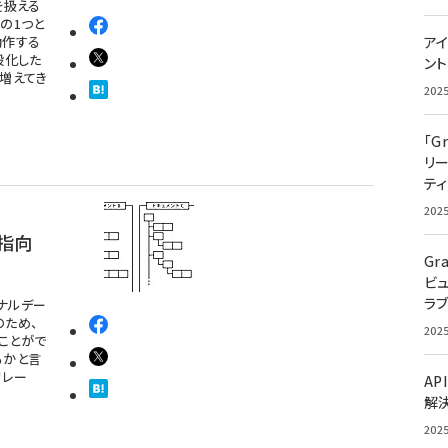
を扱える
の1つと
動作する
アイ
般化した
ン
増えてき
202
「G
リ
ティ
202
指向
Gr
ビ
ラ
ナルデー
のため、
202
ことがで
るかと言
リレー
AP
解
202