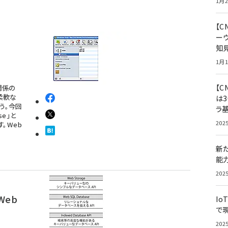
1月2
【
ー
知
1月1
【C
関係の
柔軟な
は3
う。今回
ラ
se」と
202
す。Web
新
能
202
Web
Io
で
202