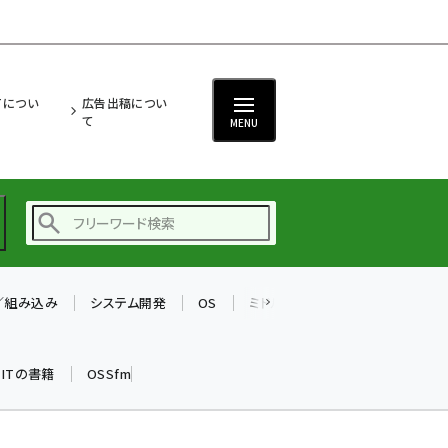
ITについ
広告出稿につい
て
MENU
T／組み込み
システム開発
OS
ミドルウェア
データベース
ai (2470)
加藤銘のチーム貢献～
k ITの書籍
OSSfm
仲間と築いた勝利の絆～
(2287)
iot女子会 (2243)