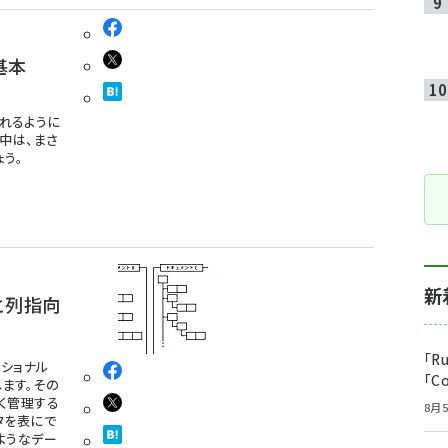
基本
われるように
中は、まさ
う。
新
と列指向
「R
ショナル
「C
ます。その
く管理する
8月5
タを表にで
ようなデー