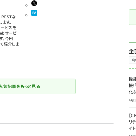
RESTな
します。
サービスを
ebサービ
す。今回
いて紹介しま
企
S
機能
援!
人気記事をもっと見る
化＆
4月1
【C
リ
イ
）