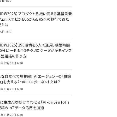
3日 6:30
CNDW2025】プロダクト急増に備える基盤刷新
ウェルスナビがECSからEKSへの移行で得た
見とは
5日 6:30
NDW2025】250環境を5人で運用、構築時間
0分に ーKINTOテクノロジーズが語るインフ
基盤組織の作り方
5年12月18日 6:30
たな自動化で熱視線！ AIエージェントの「推論
力」を支える2つのコンポーネントとは？
5年11月28日 6:30
Tに生成AIを掛け合わせる「AI-driven IoT」
現場のIoTデータ活用を加速
5年11月26日 6:30