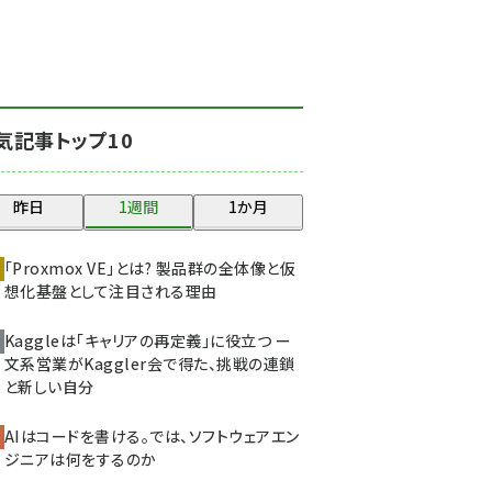
北海道をのんびり旅する
晴山佳須夫のヒント集！
(2000)
drupal (1921)
気記事トップ10
genai (1464)
ai crunch (1336)
昨日
1週間
1か月
abc123 (1334)
「Proxmox VE」とは? 製品群の全体像と仮
想化基盤として注目される理由
Kaggleは「キャリアの再定義」に役立つ ー
文系営業がKaggler会で得た、挑戦の連鎖
と新しい自分
AIはコードを書ける。では、ソフトウェアエン
ジニアは何をするのか