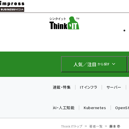
メ
イ
ソフト開発
Think IT
ン
企業IT
コ
製品導入
ン
Web担当者
EC担当者
テ
IoT・AI
ン
DCクラウド
人気／注目
から探す
研究・調査
ツ
エネルギー
に
ドローン
移
連載・特集
ITインフラ
サーバー
教育講座
動
AI・人工知能
Kubernetes
OpenS
Think ITトップ
著者一覧
藤本 壱