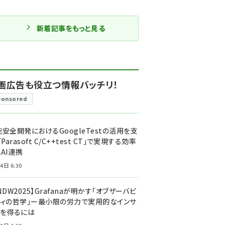
新着記事をもっと見る
画広告も役立つ情報バッチリ！
ponsored
安全開発におけるGoogleTestの活用を支
「Parasoft C/C++test CT」で実現する効率
AI連携
4日 6:30
NDW2025】Grafanaが明かす「オブザーバビ
ティの哲学」ー最小限の労力で実用的なインサ
トを得るには