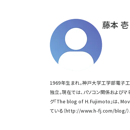
パ
ン
藤本 壱
く
ず
1969年生まれ。神戸大学工学部電子
独立。現在では、パソコン関係およびマ
グ「The blog of H.Fujimoto」
ている（
http://www.h-fj.com/blog/
）