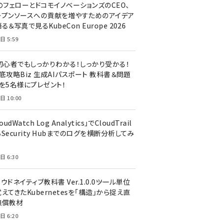
のフェローとドコモイノベーションズのCEO、
ープンソースへの貢献を増やすためのアイデア
る＆写真で見るKubeCon Europe 2026
日 5:59
T初心者でもしっかりわかる！しっかり受かる！
底攻略Biz 生成AIパスポート 教科書＆問題
』を5名様にプレゼント！
日 10:00
oudWatch Log Analytics」でCloudTrail
Security Hubまでのログを横断分析してみ
う
日 6:30
ウドネイティブ教科書 Ver.1.0.0――ツール単位
えてきたKubernetesを「構造」から捉え直
無償教材
日 6:20