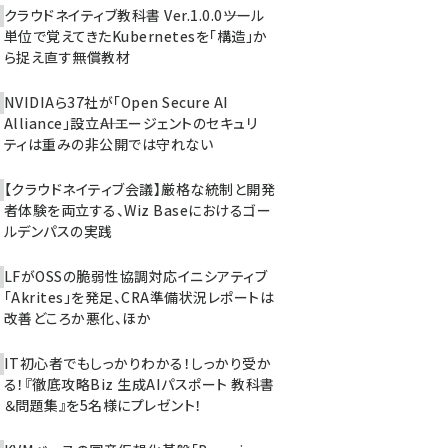
クラウドネイティブ教科書 Ver.1.0.0――ツール
単位で覚えてきたKubernetesを「構造」か
ら捉え直す無償教材
NVIDIAら37社が「Open Secure AI
Alliance」設立――AIエージェントのセキュリ
ティは重みの非公開では守れない
【クラウドネイティブ会議】厳格な統制と開発
者体験を両立する、Wiz Baseにおけるゴー
ルデンパスの実践
LFがOSSの脆弱性協調対応イニシアティブ
「Akrites」を発足、CRA準備状況レポートは
改善どころか悪化、ほか
IT初心者でもしっかりわかる！しっかり受か
る！『徹底攻略Biz 生成AIパスポート 教科書
＆問題集』を5名様にプレゼント！