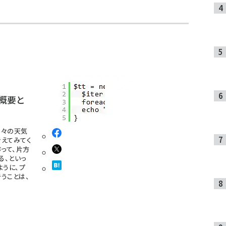
概要と
日々の天気
えてみてく
って、片方
る、といっ
ように、プ
うことは、