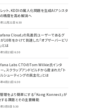
レット、KDDIの属人化問題を生成AIアシスタ
トの精度を高め解消へ
5年11月21日 6:30
rafana Cloud」の先進的ユーザーであるグ
ーが10年をかけて到達した「オブザーバービリ
」とは
5年5月15日 6:30
afana Labs CTOのTom Wilkie氏インタ
ュー。スクラップアンドビルドから産まれた「ト
ブルシューティングの民主化」とは
5年4月21日 6:30
I管理をより簡単にする「Kong Konnect」が
決する課題とその主要機能
5年3月5日 5:30