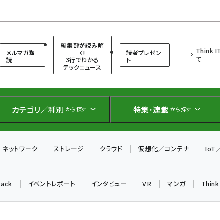
（シンクイット）
編集部が読み解
Think 
メルマガ購
く!
読者プレゼン
て
読
3行でわかる
ト
テックニュース
カテゴリ／種別
特集・連載
から探す
から探す
ネットワーク
ストレージ
クラウド
仮想化／コンテナ
Io
tack
イベントレポート
インタビュー
VR
マンガ
Thin