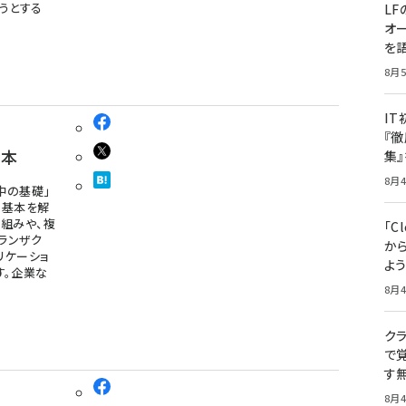
うとする
LF
オ
を語
8月5
I
『徹
基本
集
8月4
中の基礎」
の基本を解
組みや、複
「Cl
ランザク
から
リケーショ
よ
す。企業な
8月4
クラ
で覚
す
8月4