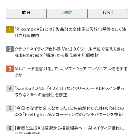
昨日
1週間
1か月
「Proxmox VE」とは? 製品群の全体像と仮想化基盤として注
目される理由
クラウドネイティブ教科書 Ver.1.0.0――ツール単位で覚えてきた
Kubernetesを「構造」から捉え直す無償教材
AIはコードを書ける。では、ソフトウェアエンジニアは何をする
のか
「Samba 4.24.5」「4.23.11」などリリース ─ ADドメイン乗っ
取りなど6件の脆弱性を修正
「今日はなぜか進まなかった」に名前が付いた――New Relicの
OSS「Preflight」がAIコーディングのアンチパターンを検知
【若者と生成AI】検索から相談相手へ ーAIネイティブ世代に
必要な距離感ー