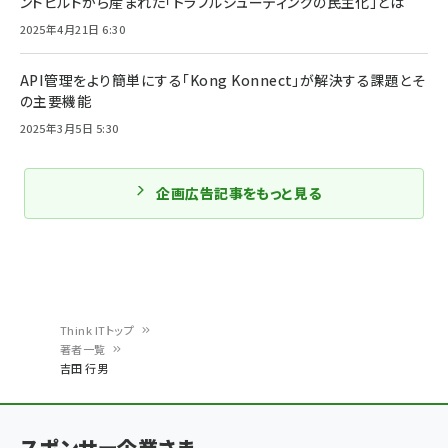
ンドビルドから産まれた「トラブルシューティングの民主化」とは
2025年4月21日 6:30
API管理をより簡単にする「Kong Konnect」が解決する課題とそ
の主要機能
2025年3月5日 5:30
企画広告記事をもっと見る
Think ITトップ
著者一覧
パ
吉田 行男
ン
く
スポンサー企業さま