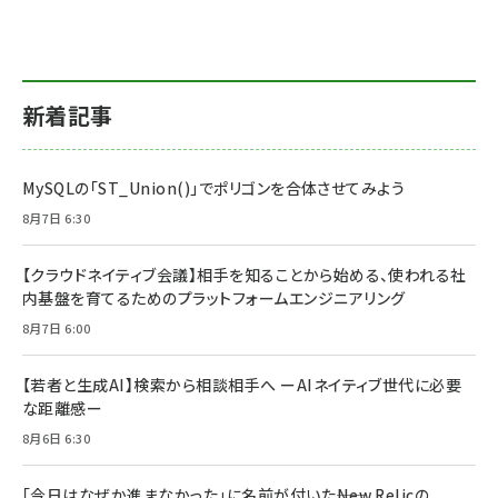
新着記事
MySQLの「ST_Union()」でポリゴンを合体させてみよう
8月7日 6:30
【クラウドネイティブ会議】相手を知ることから始める、使われる社
内基盤を育てるためのプラットフォームエンジニアリング
8月7日 6:00
【若者と生成AI】検索から相談相手へ ーAIネイティブ世代に必要
な距離感ー
8月6日 6:30
「今日はなぜか進まなかった」に名前が付いた――New Relicの