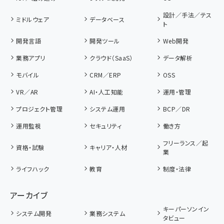
設計／手法／テス
ミドルウェア
データベース
ト
開発言語
開発ツール
Web開発
業務アプリ
クラウド（SaaS）
データ解析
モバイル
CRM／ERP
OSS
VR／AR
AI・人工知能
運用・管理
プロジェクト管理
システム運用
BCP／DR
運用監視
セキュリティ
働き方
フリーランス／起
資格・試験
キャリア・人材
業
ライフハック
教育
制度・法律
アーカイブ
キーパーソンイン
システム開発
業務システム
タビュー