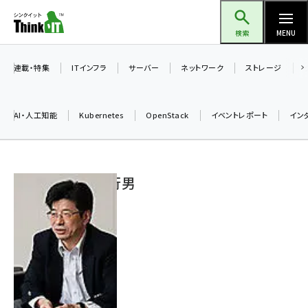
メ
Think IT（シンクイット）
イ
検索
MENU
ン
コ
連載・特集
ITインフラ
サーバー
ネットワーク
ストレージ
ン
テ
AI・人工知能
Kubernetes
OpenStack
イベントレポート
イン
ン
ツ
ai (2504)
に
吉田 行男
加藤銘のチーム貢献～仲間と築いた勝利の絆～ (2325)
移
動
iot女子会 (2290)
北海道をのんびり旅する晴山佳須夫のヒント集！ (2047)
drupal (1963)
genai (1492)
abc123 (1367)