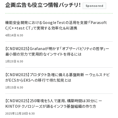
企画広告も役立つ情報バッチリ！
Sponsored
機能安全開発におけるGoogleTestの活用を支援!「Parasoft
C/C++test CT」で実現する効率化＆AI連携
4月14日 6:30
【CNDW2025】Grafanaが明かす「オブザーバビリティの哲学」ー
最小限の労力で実用的なインサイトを得るには
1月23日 6:30
【CNDW2025】プロダクト急増に備える基盤刷新 ーウェルスナビ
がECSからEKSへの移行で得た知見とは
1月15日 6:30
【CNDW2025】250環境を5人で運用、構築時間は30分に ー
KINTOテクノロジーズが語るインフラ基盤組織の作り方
2025年12月18日 6:30