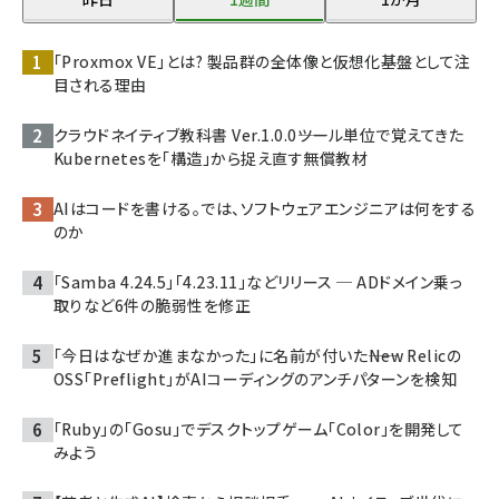
「Proxmox VE」とは? 製品群の全体像と仮想化基盤として注
目される理由
クラウドネイティブ教科書 Ver.1.0.0――ツール単位で覚えてきた
Kubernetesを「構造」から捉え直す無償教材
AIはコードを書ける。では、ソフトウェアエンジニアは何をする
のか
「Samba 4.24.5」「4.23.11」などリリース ─ ADドメイン乗っ
取りなど6件の脆弱性を修正
「今日はなぜか進まなかった」に名前が付いた――New Relicの
OSS「Preflight」がAIコーディングのアンチパターンを検知
「Ruby」の「Gosu」でデスクトップゲーム「Color」を開発して
みよう