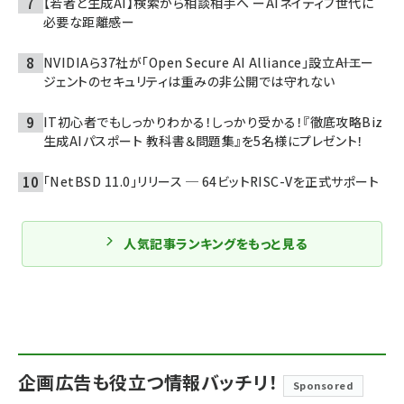
【若者と生成AI】検索から相談相手へ ーAIネイティブ世代に
必要な距離感ー
NVIDIAら37社が「Open Secure AI Alliance」設立――AIエー
ジェントのセキュリティは重みの非公開では守れない
IT初心者でもしっかりわかる！しっかり受かる！『徹底攻略Biz
生成AIパスポート 教科書＆問題集』を5名様にプレゼント！
「NetBSD 11.0」リリース ─ 64ビットRISC-Vを正式サポート
人気記事ランキングをもっと見る
企画広告も役立つ情報バッチリ！
Sponsored