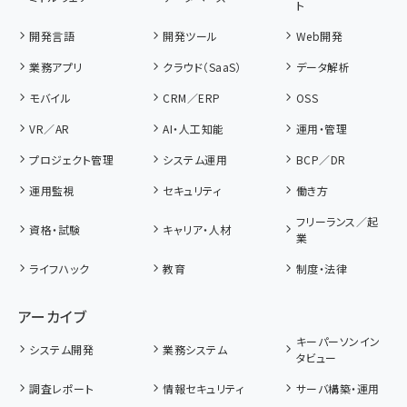
ト
開発言語
開発ツール
Web開発
業務アプリ
クラウド（SaaS）
データ解析
モバイル
CRM／ERP
OSS
VR／AR
AI・人工知能
運用・管理
プロジェクト管理
システム運用
BCP／DR
運用監視
セキュリティ
働き方
フリーランス／起
資格・試験
キャリア・人材
業
ライフハック
教育
制度・法律
アーカイブ
キーパーソンイン
システム開発
業務システム
タビュー
調査レポート
情報セキュリティ
サーバ構築・運用