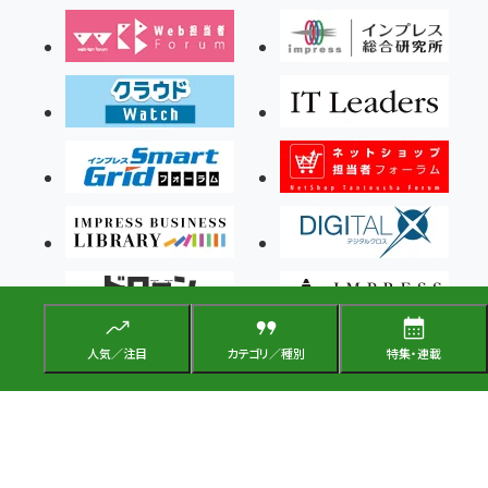
人気／注目
カテゴリ／種別
特集・連載
Copyright ©2026 Impress Corporation, An impress Group Company. All rights
reserved.