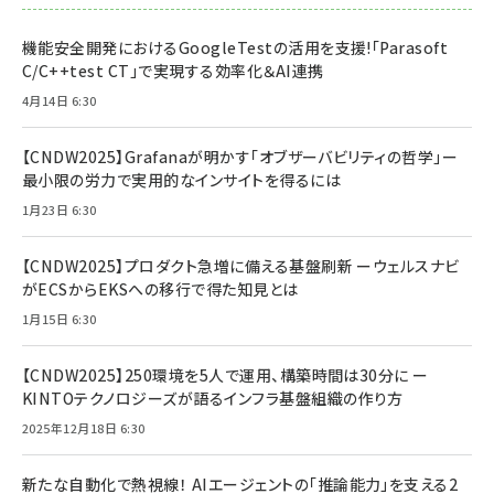
機能安全開発におけるGoogleTestの活用を支援!「Parasoft
C/C++test CT」で実現する効率化＆AI連携
4月14日 6:30
【CNDW2025】Grafanaが明かす「オブザーバビリティの哲学」ー
最小限の労力で実用的なインサイトを得るには
1月23日 6:30
【CNDW2025】プロダクト急増に備える基盤刷新 ーウェルスナビ
がECSからEKSへの移行で得た知見とは
1月15日 6:30
【CNDW2025】250環境を5人で運用、構築時間は30分に ー
KINTOテクノロジーズが語るインフラ基盤組織の作り方
2025年12月18日 6:30
新たな自動化で熱視線！ AIエージェントの「推論能力」を支える2