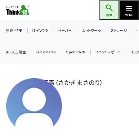
メ
Think IT（シンクイット）
イ
検索
MENU
ン
コ
連載・特集
ITインフラ
サーバー
ネットワーク
ストレージ
ン
テ
AI・人工知能
Kubernetes
OpenStack
イベントレポート
イン
ン
ツ
ai (2497)
に
榊 正憲（さかき まさのり）
加藤銘のチーム貢献～仲間と築いた勝利の絆～ (2315)
移
動
iot女子会 (2281)
北海道をのんびり旅する晴山佳須夫のヒント集！ (2037)
drupal (1955)
genai (1484)
abc123 (1360)