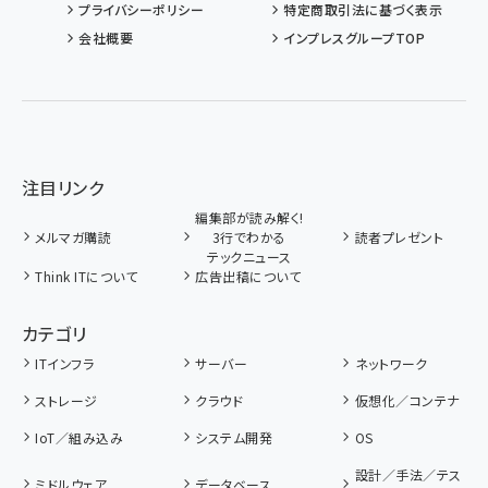
プライバシーポリシー
特定商取引法に基づく表示
会社概要
インプレスグループTOP
注目リンク
編集部が読み解く!
メルマガ購読
3行でわかる
読者プレゼント
テックニュース
Think ITについて
広告出稿について
カテゴリ
ITインフラ
サーバー
ネットワーク
ストレージ
クラウド
仮想化／コンテナ
IoT／組み込み
システム開発
OS
設計／手法／テス
ミドルウェア
データベース