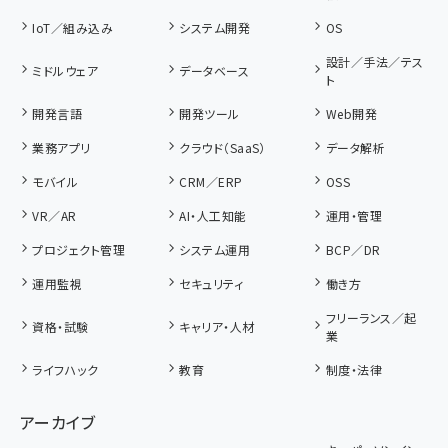
IoT／組み込み
システム開発
OS
設計／手法／テス
ミドルウェア
データベース
ト
開発言語
開発ツール
Web開発
業務アプリ
クラウド（SaaS）
データ解析
モバイル
CRM／ERP
OSS
VR／AR
AI・人工知能
運用・管理
プロジェクト管理
システム運用
BCP／DR
運用監視
セキュリティ
働き方
フリーランス／起
資格・試験
キャリア・人材
業
ライフハック
教育
制度・法律
アーカイブ