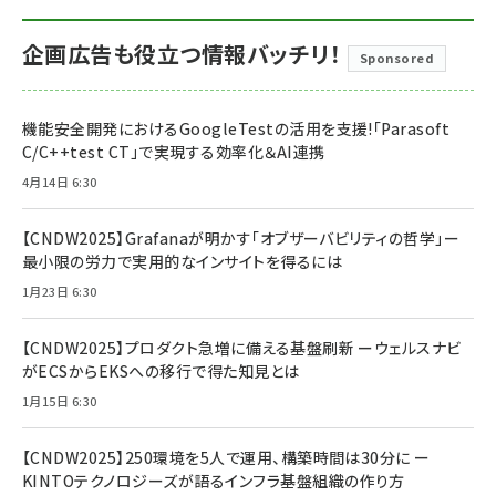
企画広告も役立つ情報バッチリ！
Sponsored
機能安全開発におけるGoogleTestの活用を支援!「Parasoft
C/C++test CT」で実現する効率化＆AI連携
4月14日 6:30
【CNDW2025】Grafanaが明かす「オブザーバビリティの哲学」ー
最小限の労力で実用的なインサイトを得るには
1月23日 6:30
【CNDW2025】プロダクト急増に備える基盤刷新 ーウェルスナビ
がECSからEKSへの移行で得た知見とは
1月15日 6:30
【CNDW2025】250環境を5人で運用、構築時間は30分に ー
KINTOテクノロジーズが語るインフラ基盤組織の作り方