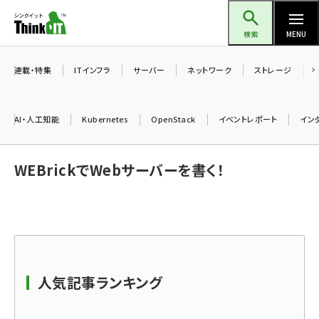
メ
Think IT（シンクイット）
イ
検索
MENU
ン
コ
連載・特集
ITインフラ
サーバー
ネットワーク
ストレージ
ン
テ
AI・人工知能
Kubernetes
OpenStack
イベントレポート
イン
ン
ツ
ai (2504)
WEBrickでWebサーバーを書く！
に
加藤銘のチーム貢献～仲間と築いた勝利の絆～ (2325)
移
動
iot女子会 (2290)
北海道をのんびり旅する晴山佳須夫のヒント集！ (2047)
drupal (1963)
人気記事ランキング
genai (1492)
abc123 (1367)