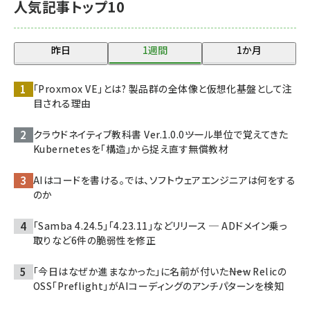
人気記事トップ10
昨日
1週間
1か月
「Proxmox VE」とは? 製品群の全体像と仮想化基盤として注
目される理由
クラウドネイティブ教科書 Ver.1.0.0――ツール単位で覚えてきた
Kubernetesを「構造」から捉え直す無償教材
AIはコードを書ける。では、ソフトウェアエンジニアは何をする
のか
「Samba 4.24.5」「4.23.11」などリリース ─ ADドメイン乗っ
取りなど6件の脆弱性を修正
「今日はなぜか進まなかった」に名前が付いた――New Relicの
OSS「Preflight」がAIコーディングのアンチパターンを検知