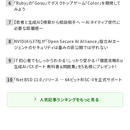
「Ruby」の「Gosu」でデスクトップゲーム「Color」を開発して
みよう
【若者と生成AI】検索から相談相手へ ーAIネイティブ世代に
必要な距離感ー
NVIDIAら37社が「Open Secure AI Alliance」設立――AIエー
ジェントのセキュリティは重みの非公開では守れない
IT初心者でもしっかりわかる！しっかり受かる！『徹底攻略Biz
生成AIパスポート 教科書＆問題集』を5名様にプレゼント！
「NetBSD 11.0」リリース ─ 64ビットRISC-Vを正式サポート
人気記事ランキングをもっと見る