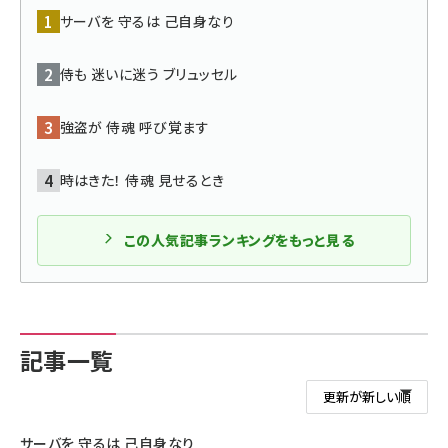
サーバを 守るは 己自身なり
ai crunch (1365)
侍も 迷いに迷う ブリュッセル
強盗が 侍魂 呼び覚ます
時はきた！ 侍魂 見せるとき
この人気記事ランキングをもっと見る
記事一覧
サーバを 守るは 己自身なり