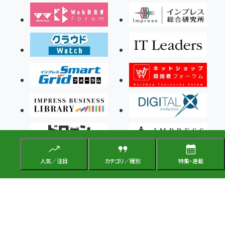
人気／注目
カテゴリ／種別
特集・連載
Copyright ©2026 Impress Corporation, An impress Group Company. All rights
reserved.