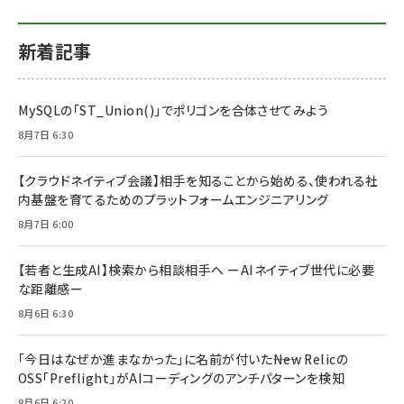
新着記事
MySQLの「ST_Union()」でポリゴンを合体させてみよう
8月7日 6:30
【クラウドネイティブ会議】相手を知ることから始める、使われる社
内基盤を育てるためのプラットフォームエンジニアリング
8月7日 6:00
【若者と生成AI】検索から相談相手へ ーAIネイティブ世代に必要
な距離感ー
8月6日 6:30
「今日はなぜか進まなかった」に名前が付いた――New Relicの
OSS「Preflight」がAIコーディングのアンチパターンを検知
8月6日 6:20