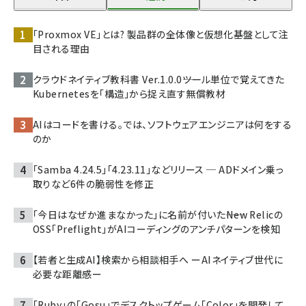
「Proxmox VE」とは? 製品群の全体像と仮想化基盤として注
目される理由
クラウドネイティブ教科書 Ver.1.0.0――ツール単位で覚えてきた
Kubernetesを「構造」から捉え直す無償教材
AIはコードを書ける。では、ソフトウェアエンジニアは何をする
のか
「Samba 4.24.5」「4.23.11」などリリース ─ ADドメイン乗っ
取りなど6件の脆弱性を修正
「今日はなぜか進まなかった」に名前が付いた――New Relicの
OSS「Preflight」がAIコーディングのアンチパターンを検知
【若者と生成AI】検索から相談相手へ ーAIネイティブ世代に
必要な距離感ー
「Ruby」の「Gosu」でデスクトップゲーム「Color」を開発して