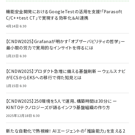
機能安全開発におけるGoogleTestの活用を支援!「Parasoft
C/C++test CT」で実現する効率化＆AI連携
4月14日 6:30
【CNDW2025】Grafanaが明かす「オブザーバビリティの哲学」ー
最小限の労力で実用的なインサイトを得るには
1月23日 6:30
【CNDW2025】プロダクト急増に備える基盤刷新 ーウェルスナビ
がECSからEKSへの移行で得た知見とは
1月15日 6:30
【CNDW2025】250環境を5人で運用、構築時間は30分に ー
KINTOテクノロジーズが語るインフラ基盤組織の作り方
2025年12月18日 6:30
新たな自動化で熱視線！ AIエージェントの「推論能力」を支える2