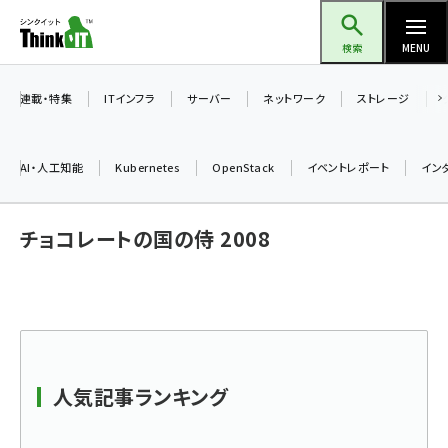
メ
Think IT（シンクイット）
イ
検索
MENU
ン
コ
連載・特集
ITインフラ
サーバー
ネットワーク
ストレージ
ン
テ
AI・人工知能
Kubernetes
OpenStack
イベントレポート
イン
ン
ツ
ai (2508)
チョコレートの国の侍 2008
に
加藤銘のチーム貢献～仲間と築いた勝利の絆～ (2329)
移
動
iot女子会 (2295)
北海道をのんびり旅する晴山佳須夫のヒント集！ (2050)
drupal (1966)
人気記事ランキング
genai (1494)
abc123 (1371)