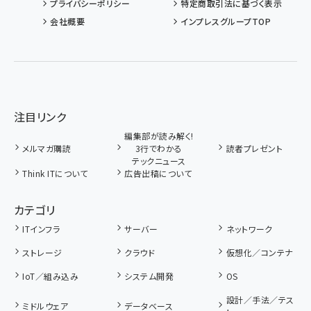
プライバシーポリシー
特定商取引法に基づく表示
会社概要
インプレスグループTOP
注目リンク
編集部が読み解く!
メルマガ購読
3行でわかる
読者プレゼント
テックニュース
Think ITについて
広告出稿について
カテゴリ
ITインフラ
サーバー
ネットワーク
ストレージ
クラウド
仮想化／コンテナ
IoT／組み込み
システム開発
OS
設計／手法／テス
ミドルウェア
データベース