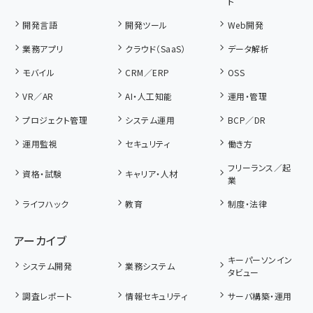
ト
開発言語
開発ツール
Web開発
業務アプリ
クラウド（SaaS）
データ解析
モバイル
CRM／ERP
OSS
VR／AR
AI・人工知能
運用・管理
プロジェクト管理
システム運用
BCP／DR
運用監視
セキュリティ
働き方
フリーランス／起
資格・試験
キャリア・人材
業
ライフハック
教育
制度・法律
アーカイブ
キーパーソンイン
システム開発
業務システム
タビュー
調査レポート
情報セキュリティ
サーバ構築・運用