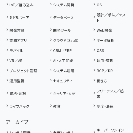
IoT／組み込み
システム開発
OS
設計／手法／テス
ミドルウェア
データベース
ト
開発言語
開発ツール
Web開発
業務アプリ
クラウド（SaaS）
データ解析
モバイル
CRM／ERP
OSS
VR／AR
AI・人工知能
運用・管理
プロジェクト管理
システム運用
BCP／DR
運用監視
セキュリティ
働き方
フリーランス／起
資格・試験
キャリア・人材
業
ライフハック
教育
制度・法律
アーカイブ
キーパーソンイン
システム開発
業務システム