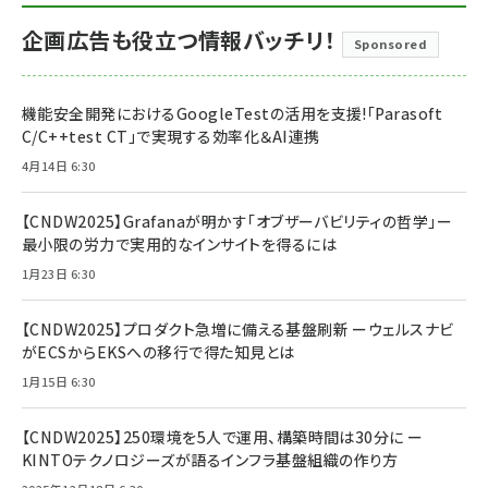
企画広告も役立つ情報バッチリ！
Sponsored
機能安全開発におけるGoogleTestの活用を支援!「Parasoft
C/C++test CT」で実現する効率化＆AI連携
4月14日 6:30
【CNDW2025】Grafanaが明かす「オブザーバビリティの哲学」ー
最小限の労力で実用的なインサイトを得るには
1月23日 6:30
【CNDW2025】プロダクト急増に備える基盤刷新 ーウェルスナビ
がECSからEKSへの移行で得た知見とは
1月15日 6:30
【CNDW2025】250環境を5人で運用、構築時間は30分に ー
KINTOテクノロジーズが語るインフラ基盤組織の作り方