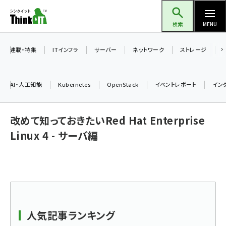
メ
Think IT（シンクイット）
イ
検索
MENU
ン
コ
連載・特集
ITインフラ
サーバー
ネットワーク
ストレージ
ン
テ
AI・人工知能
Kubernetes
OpenStack
イベントレポート
イン
ン
ツ
ai (2508)
改めて知っておきたいRed Hat Enterprise
に
加藤銘のチーム貢献～仲間と築いた勝利の絆～ (2329)
移
Linux 4 - サーバ編
動
iot女子会 (2295)
北海道をのんびり旅する晴山佳須夫のヒント集！ (2050)
drupal (1966)
genai (1494)
人気記事ランキング
abc123 (1371)