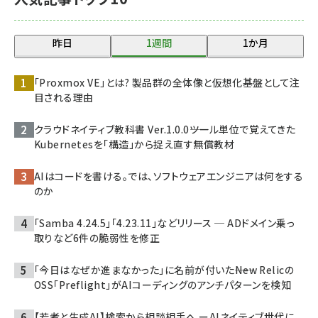
昨日
1週間
1か月
「Proxmox VE」とは? 製品群の全体像と仮想化基盤として注
目される理由
クラウドネイティブ教科書 Ver.1.0.0――ツール単位で覚えてきた
Kubernetesを「構造」から捉え直す無償教材
AIはコードを書ける。では、ソフトウェアエンジニアは何をする
のか
「Samba 4.24.5」「4.23.11」などリリース ─ ADドメイン乗っ
取りなど6件の脆弱性を修正
「今日はなぜか進まなかった」に名前が付いた――New Relicの
OSS「Preflight」がAIコーディングのアンチパターンを検知
【若者と生成AI】検索から相談相手へ ーAIネイティブ世代に