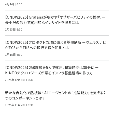
4月14日 6:30
【CNDW2025】Grafanaが明かす「オブザーバビリティの哲学」ー
最小限の労力で実用的なインサイトを得るには
1月23日 6:30
【CNDW2025】プロダクト急増に備える基盤刷新 ーウェルスナビ
がECSからEKSへの移行で得た知見とは
1月15日 6:30
【CNDW2025】250環境を5人で運用、構築時間は30分に ー
KINTOテクノロジーズが語るインフラ基盤組織の作り方
2025年12月18日 6:30
新たな自動化で熱視線！ AIエージェントの「推論能力」を支える2
つのコンポーネントとは？
2025年11月28日 6:30