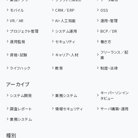
モバイル
CRM／ERP
OSS
VR／AR
AI・人工知能
運用・管理
プロジェクト管理
システム運用
BCP／DR
運用監視
セキュリティ
働き方
フリーランス／起
資格・試験
キャリア・人材
業
ライフハック
教育
制度・法律
アーカイブ
キーパーソンイン
システム開発
業務システム
タビュー
調査レポート
情報セキュリティ
サーバ構築・運用
業務システム
種別