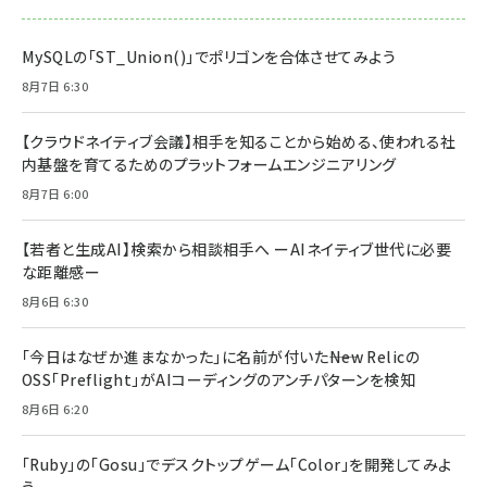
MySQLの「ST_Union()」でポリゴンを合体させてみよう
8月7日 6:30
【クラウドネイティブ会議】相手を知ることから始める、使われる社
内基盤を育てるためのプラットフォームエンジニアリング
8月7日 6:00
【若者と生成AI】検索から相談相手へ ーAIネイティブ世代に必要
な距離感ー
8月6日 6:30
「今日はなぜか進まなかった」に名前が付いた――New Relicの
OSS「Preflight」がAIコーディングのアンチパターンを検知
8月6日 6:20
「Ruby」の「Gosu」でデスクトップゲーム「Color」を開発してみよ
う