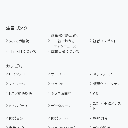
注目リンク
編集部が読み解く!
メルマガ購読
3行でわかる
読者プレゼント
テックニュース
Think ITについて
広告出稿について
カテゴリ
ITインフラ
サーバー
ネットワーク
ストレージ
クラウド
仮想化／コンテナ
IoT／組み込み
システム開発
OS
設計／手法／テス
ミドルウェア
データベース
ト
開発言語
開発ツール
Web開発
業務アプリ
クラウド（SaaS）
データ解析