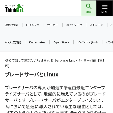
メ
Think IT（シンクイット）
イ
検索
MENU
ン
コ
連載・特集
ITインフラ
サーバー
ネットワーク
ストレージ
ン
テ
AI・人工知能
Kubernetes
OpenStack
イベントレポート
イン
ン
ツ
ai (2493)
に
改めて知っておきたいRed Hat Enterprise Linux 4 - サーバ編
第
1
回
加藤銘のチーム貢献～仲間と築いた勝利の絆～ (2314)
移
ブレードサーバとLinux
動
iot女子会 (2279)
北海道をのんびり旅する晴山佳須夫のヒント集！ (2034)
ブレードサーバの導入が加速する理由最近エンタープ
ライズサーバとして、飛躍的に増えているのがブレード
drupal (1955)
サーバです。ブレードサーバがエンタープライズシステ
genai (1483)
ムにおいて急速に導入されている主な理由としては、
以下のようなものがあげられます。ラックあたりのサー
abc123 (1358)