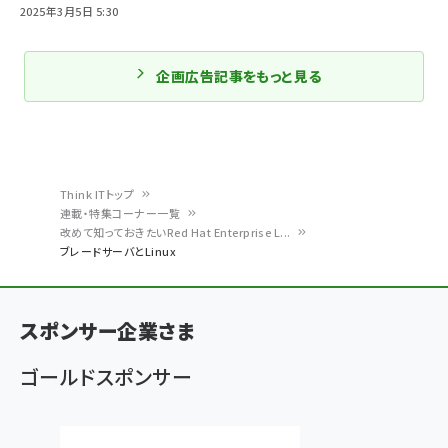
2025年3月5日 5:30
企画広告記事をもっと見る
Think ITトップ
連載・特集コーナー一覧
パ
改めて知っておきたいRed Hat Enterprise L...
ブレードサーバとLinux
ン
く
ず
スポンサー企業さま
ゴールドスポンサー