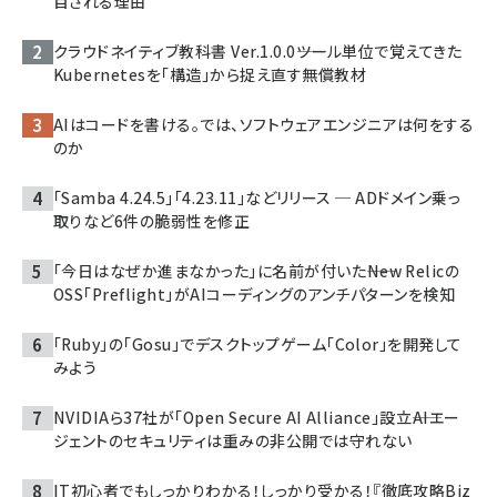
目される理由
クラウドネイティブ教科書 Ver.1.0.0――ツール単位で覚えてきた
Kubernetesを「構造」から捉え直す無償教材
AIはコードを書ける。では、ソフトウェアエンジニアは何をする
のか
「Samba 4.24.5」「4.23.11」などリリース ─ ADドメイン乗っ
取りなど6件の脆弱性を修正
「今日はなぜか進まなかった」に名前が付いた――New Relicの
OSS「Preflight」がAIコーディングのアンチパターンを検知
「Ruby」の「Gosu」でデスクトップゲーム「Color」を開発して
みよう
NVIDIAら37社が「Open Secure AI Alliance」設立――AIエー
ジェントのセキュリティは重みの非公開では守れない
IT初心者でもしっかりわかる！しっかり受かる！『徹底攻略Biz