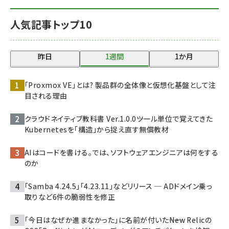
人気記事トップ10
昨日
1週間
1か月
「Proxmox VE」とは? 製品群の全体像と仮想化基盤として注
目される理由
クラウドネイティブ教科書 Ver.1.0.0――ツール単位で覚えてきた
Kubernetesを「構造」から捉え直す無償教材
AIはコードを書ける。では、ソフトウェアエンジニアは何をする
のか
「Samba 4.24.5」「4.23.11」などリリース ─ ADドメイン乗っ
取りなど6件の脆弱性を修正
「今日はなぜか進まなかった」に名前が付いた――New Relicの