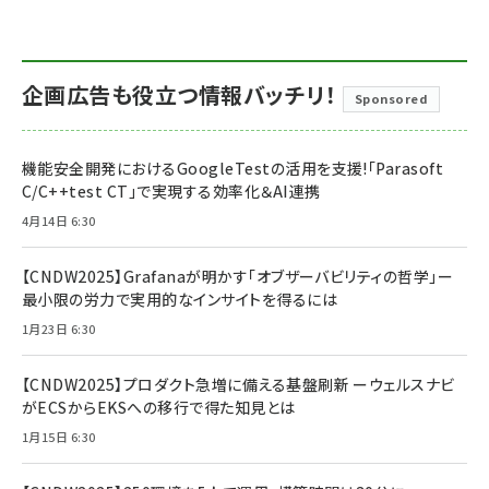
企画広告も役立つ情報バッチリ！
Sponsored
機能安全開発におけるGoogleTestの活用を支援!「Parasoft
C/C++test CT」で実現する効率化＆AI連携
4月14日 6:30
【CNDW2025】Grafanaが明かす「オブザーバビリティの哲学」ー
最小限の労力で実用的なインサイトを得るには
1月23日 6:30
【CNDW2025】プロダクト急増に備える基盤刷新 ーウェルスナビ
がECSからEKSへの移行で得た知見とは
1月15日 6:30