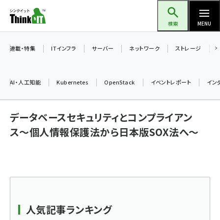
メ
Think IT（シンクイット）
イ
検索
MENU
ン
コ
連載・特集
ITインフラ
サーバー
ネットワーク
ストレージ
ン
テ
AI・人工知能
Kubernetes
OpenStack
イベントレポート
イン
ン
ツ
ai (2497)
データベースセキュリティとコンプライアン
に
加藤銘のチーム貢献～仲間と築いた勝利の絆～ (2315)
移
ス〜個人情報保護法から日本版SOX法へ〜
動
iot女子会 (2281)
北海道をのんびり旅する晴山佳須夫のヒント集！ (2037)
drupal (1956)
genai (1484)
人気記事ランキング
abc123 (1360)