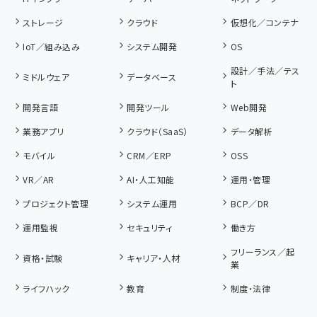
ストレージ
クラウド
仮想化／コンテナ
IoT／組み込み
システム開発
OS
設計／手法／テス
ミドルウェア
データベース
ト
開発言語
開発ツール
Web開発
業務アプリ
クラウド（SaaS）
データ解析
モバイル
CRM／ERP
OSS
VR／AR
AI・人工知能
運用・管理
プロジェクト管理
システム運用
BCP／DR
運用監視
セキュリティ
働き方
フリーランス／起
資格・試験
キャリア・人材
業
ライフハック
教育
制度・法律