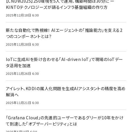
【CNDW2025】250環境を5人で運用、構築時間は30分に ー
KINTOテクノロジーズが語るインフラ基盤組織の作り方
2025年12月18日 6:30
新たな自動化で熱視線！ AIエージェントの「推論能力」を支える2
つのコンポーネントとは？
2025年11月28日 6:30
IoTに生成AIを掛け合わせる「AI-driven IoT」で現場のIoTデー
タ活用を加速
2025年11月26日 6:30
アイレット、KDDIの属人化問題を生成AIアシスタントの精度を高め
解消へ
2025年11月21日 6:30
「Grafana Cloud」の先進的ユーザーであるグリーが10年をかけ
て到達した「オブザーバービリティ」とは
2025年5月15日 6:30