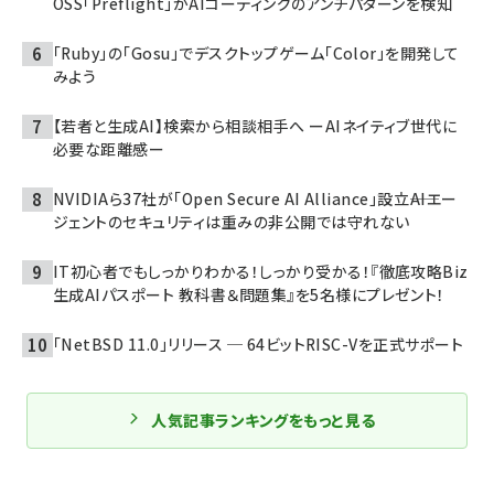
OSS「Preflight」がAIコーディングのアンチパターンを検知
「Ruby」の「Gosu」でデスクトップゲーム「Color」を開発して
みよう
【若者と生成AI】検索から相談相手へ ーAIネイティブ世代に
必要な距離感ー
NVIDIAら37社が「Open Secure AI Alliance」設立――AIエー
ジェントのセキュリティは重みの非公開では守れない
IT初心者でもしっかりわかる！しっかり受かる！『徹底攻略Biz
生成AIパスポート 教科書＆問題集』を5名様にプレゼント！
「NetBSD 11.0」リリース ─ 64ビットRISC-Vを正式サポート
人気記事ランキングをもっと見る