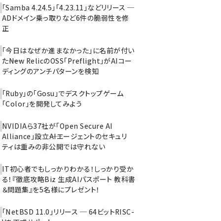
「Samba 4.24.5」「4.23.11」などリリース ─
ADドメイン乗っ取りなど6件の脆弱性を修
正
「今日はなぜか進まなかった」に名前が付い
た――New RelicのOSS「Preflight」がAIコー
ディングのアンチパターンを検知
「Ruby」の「Gosu」でデスクトップゲーム
「Color」を開発してみよう
NVIDIAら37社が「Open Secure AI
Alliance」設立――AIエージェントのセキュリ
ティは重みの非公開では守れない
IT初心者でもしっかりわかる！しっかり受か
る！『徹底攻略Biz 生成AIパスポート 教科書
＆問題集』を5名様にプレゼント！
「NetBSD 11.0」リリース ─ 64ビットRISC-