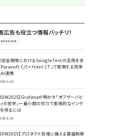
画広告も役立つ情報バッチリ！
ponsored
安全開発におけるGoogleTestの活用を支
「Parasoft C/C++test CT」で実現する効率
AI連携
4日 6:30
NDW2025】Grafanaが明かす「オブザーバビ
ティの哲学」ー最小限の労力で実用的なインサ
トを得るには
3日 6:30
CNDW2025】プロダクト急増に備える基盤刷新