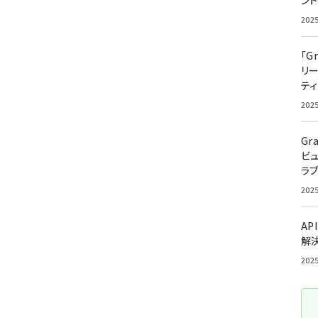
ン
202
「G
リ
ティ
202
Gr
ビ
ラ
202
AP
解
202