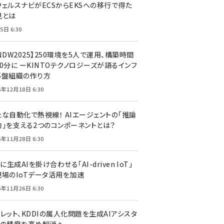
ウェルスナビがECSからEKSへの移行で得た
見とは
5日 6:30
NDW2025】250環境を5人で運用、構築時間
0分に ーKINTOテクノロジーズが語るインフ
基盤組織の作り方
5年12月18日 6:30
たな自動化で熱視線！ AIエージェントの「推論
力」を支える2つのコンポーネントとは？
5年11月28日 6:30
Tに生成AIを掛け合わせる「AI-driven IoT」
現場のIoTデータ活用を加速
5年11月26日 6:30
レット、KDDIの属人化問題を生成AIアシスタ