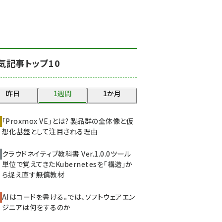
北海道をのんびり旅する
晴山佳須夫のヒント集！
(2017)
drupal (1940)
気記事トップ10
genai (1473)
ai crunch (1347)
昨日
1週間
1か月
abc123 (1346)
「Proxmox VE」とは? 製品群の全体像と仮
想化基盤として注目される理由
クラウドネイティブ教科書 Ver.1.0.0――ツール
単位で覚えてきたKubernetesを「構造」か
ら捉え直す無償教材
AIはコードを書ける。では、ソフトウェアエン
ジニアは何をするのか