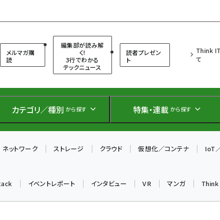
（シンクイット）
編集部が読み解
Think 
メルマガ購
く!
読者プレゼン
て
読
3行でわかる
ト
テックニュース
カテゴリ／種別
特集・連載
から探す
から探す
ネットワーク
ストレージ
クラウド
仮想化／コンテナ
Io
tack
イベントレポート
インタビュー
VR
マンガ
Thin