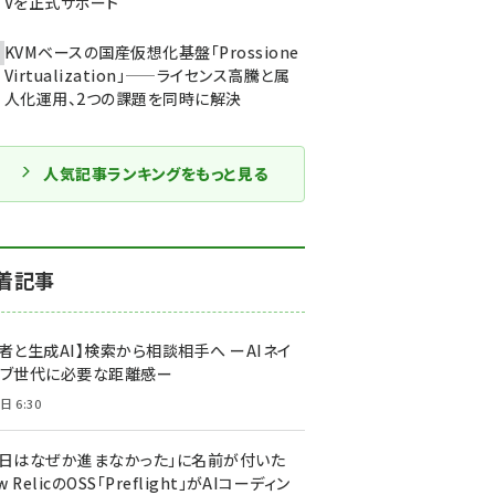
Vを正式サポート
KVMベースの国産仮想化基盤「Prossione
Virtualization」——ライセンス高騰と属
人化運用、2つの課題を同時に解決
人気記事ランキングをもっと見る
着記事
者と生成AI】検索から相談相手へ ーAIネイ
ィブ世代に必要な距離感ー
日 6:30
今日はなぜか進まなかった」に名前が付いた
New RelicのOSS「Preflight」がAIコーディン