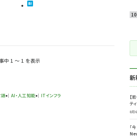
事中 1 ～ 1 を表示
新
言語
AI・人工知能
ITインフラ
【若
テ
8月6
「
――