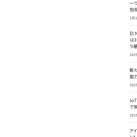
ー
知
1月1
【C
は3
ラ
202
新
能
202
Io
で
202
アイ