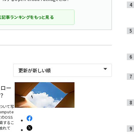
気記事ランキングをもっと見る
ントロー
は？
について写
mpute
数のOSS
築するこ
て触れて