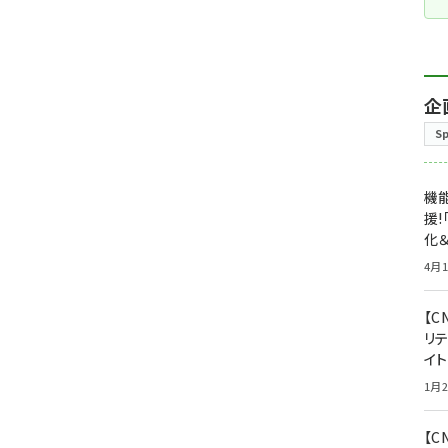
企
S
機能
援!
化＆
4月1
【C
リ
イ
1月2
【