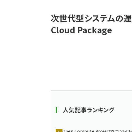
パ
次世代型システムの運
ン
Cloud Package
く
ず
人気記事ランキング
Open Compute Projectをコントロ