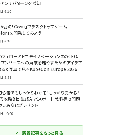
のアンチパターンを検知
日 6:20
uby」の「Gosu」でデスクトップゲーム
olor」を開発してみよう
日 6:30
のフェローとドコモイノベーションズのCEO、
ープンソースへの貢献を増やすためのアイデア
る＆写真で見るKubeCon Europe 2026
日 5:59
T初心者でもしっかりわかる！しっかり受かる！
底攻略Biz 生成AIパスポート 教科書＆問題
』を5名様にプレゼント！
日 10:00
新着記事をもっと見る