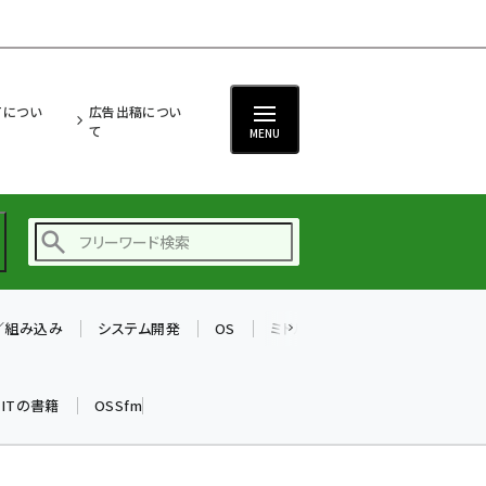
ITについ
広告出稿につい
て
MENU
T／組み込み
システム開発
OS
ミドルウェア
データベース
ai (2480)
加藤銘のチーム貢献～
k ITの書籍
OSSfm
仲間と築いた勝利の絆～
(2304)
iot女子会 (2263)