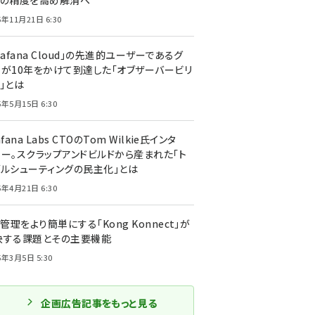
トの精度を高め解消へ
5年11月21日 6:30
rafana Cloud」の先進的ユーザーであるグ
ーが10年をかけて到達した「オブザーバービリ
」とは
5年5月15日 6:30
afana Labs CTOのTom Wilkie氏インタ
ュー。スクラップアンドビルドから産まれた「ト
ブルシューティングの民主化」とは
5年4月21日 6:30
I管理をより簡単にする「Kong Konnect」が
決する課題とその主要機能
5年3月5日 5:30
企画広告記事をもっと見る