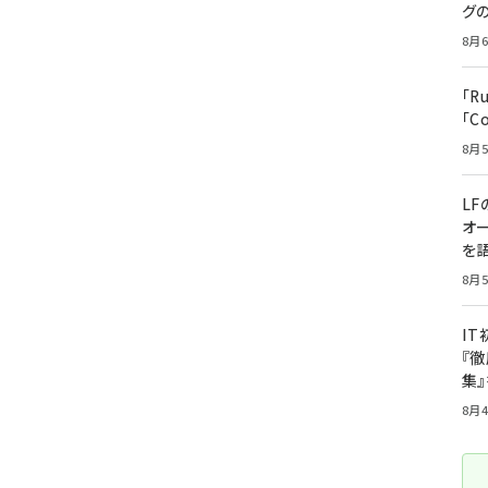
グ
8月6
「R
「C
8月5
LF
オ
を語
8月5
I
『徹
集
8月4