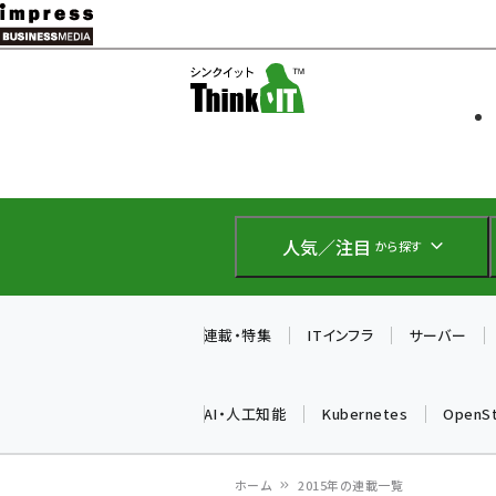
メ
イ
ソフト開発
Think IT
ン
企業IT
コ
製品導入
ン
Web担当者
EC担当者
テ
IoT・AI
ン
DCクラウド
人気／注目
から探す
研究・調査
ツ
エネルギー
に
ドローン
移
連載・特集
ITインフラ
サーバー
教育講座
動
AI・人工知能
Kubernetes
OpenS
ホーム
2015年の連載一覧