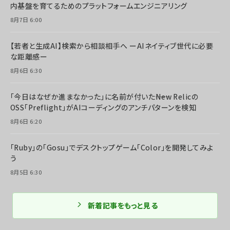
内基盤を育てるためのプラットフォームエンジニアリング
8月7日 6:00
【若者と生成AI】検索から相談相手へ ーAIネイティブ世代に必要
な距離感ー
8月6日 6:30
「今日はなぜか進まなかった」に名前が付いた――New Relicの
OSS「Preflight」がAIコーディングのアンチパターンを検知
8月6日 6:20
「Ruby」の「Gosu」でデスクトップゲーム「Color」を開発してみよ
う
8月5日 6:30
新着記事をもっと見る