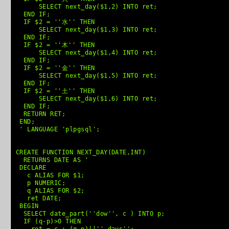
SELECT next_day($1,2) INTO ret;
END IF;
ai crunch (1362)
IF $2 = ''水'' THEN
SELECT next_day($1,3) INTO ret;
END IF;
IF $2 = ''木'' THEN
SELECT next_day($1,4) INTO ret;
END IF;
IF $2 = ''金'' THEN
SELECT next_day($1,5) INTO ret;
END IF;
IF $2 = ''土'' THEN
SELECT next_day($1,6) INTO ret;
END IF;
RETURN RET;
END;
' LANGUAGE 'plpgsql';
CREATE FUNCTION NEXT_DAY(DATE,INT)
RETURNS DATE AS '
DECLARE
c ALIAS FOR $1;
p NUMERIC;
q ALIAS FOR $2;
ret DATE;
BEGIN
SELECT date_part(''dow'', c ) INTO p;
IF (q-p)>0 THEN