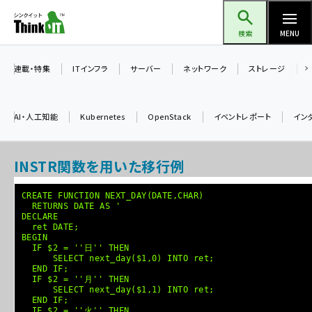
メ
Think IT（シンクイット）
イ
検索
MENU
ン
コ
連載・特集
ITインフラ
サーバー
ネットワーク
ストレージ
ン
テ
AI・人工知能
Kubernetes
OpenStack
イベントレポート
イン
ン
ツ
ai (2504)
INSTR関数を用いた移行例
に
加藤銘のチーム貢献～仲間と築いた勝利の絆～ (2325)
移
CREATE FUNCTION NEXT_DAY(DATE,CHAR)
動
RETURNS DATE AS '
iot女子会 (2289)
DECLARE
ret DATE;
北海道をのんびり旅する晴山佳須夫のヒント集！ (2046)
BEGIN
IF $2 = ''日'' THEN
drupal (1963)
SELECT next_day($1,0) INTO ret;
END IF;
IF $2 = ''月'' THEN
genai (1491)
SELECT next_day($1,1) INTO ret;
END IF;
abc123 (1367)
IF $2 = ''火'' THEN