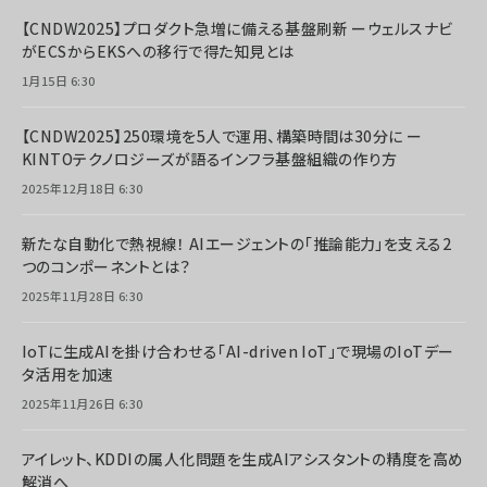
【CNDW2025】プロダクト急増に備える基盤刷新 ーウェルスナビ
がECSからEKSへの移行で得た知見とは
1月15日 6:30
【CNDW2025】250環境を5人で運用、構築時間は30分に ー
KINTOテクノロジーズが語るインフラ基盤組織の作り方
2025年12月18日 6:30
新たな自動化で熱視線！ AIエージェントの「推論能力」を支える2
つのコンポーネントとは？
2025年11月28日 6:30
IoTに生成AIを掛け合わせる「AI-driven IoT」で現場のIoTデー
タ活用を加速
2025年11月26日 6:30
アイレット、KDDIの属人化問題を生成AIアシスタントの精度を高め
解消へ