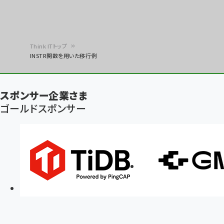
Think ITトップ
INSTR関数を用いた移行例
パ
ン
スポンサー企業さま
く
ゴールドスポンサー
ず