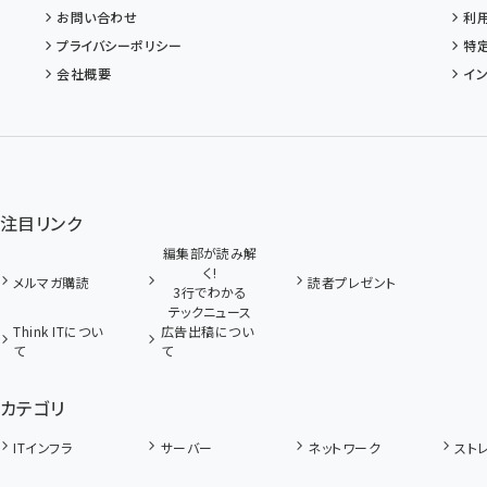
お問い合わせ
利
プライバシーポリシー
特
会社概要
イ
注目リンク
編集部が読み解
く!
メルマガ購読
読者プレゼント
3行でわかる
テックニュース
Think ITについ
広告出稿につい
て
て
カテゴリ
ITインフラ
サーバー
ネットワーク
スト