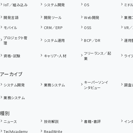
IoT／組み込み
システム開発
OS
ミド
開発言語
開発ツール
Web開発
業務
モバイル
CRM／ERP
OSS
VR／
プロジェクト管
システム運用
BCP／DR
運用
理
フリーランス／起
資格・試験
キャリア・人材
ライ
業
アーカイブ
キーパーソンイ
システム開発
業務システム
調査
ンタビュー
業務システム
種別
ニュース
技術解説
書籍・書評
イン
TechAcademy
ReadWrite