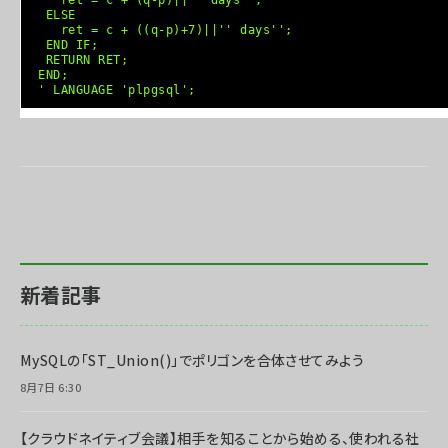
ret = c + (q-p)||'' days'';
ELSE
ret = c + ((q-p)+7)||'' days'';
END IF;
RETURN RET;
END;
' LANGUAGE 'plpgsql';
新着記事
MySQLの「ST_Union()」でポリゴンを合体させてみよう
8月7日 6:30
【クラウドネイティブ会議】相手を知ることから始める、使われる社