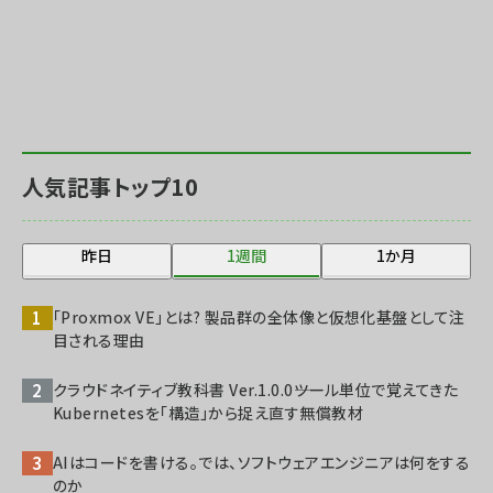
人気記事トップ10
昨日
1週間
1か月
「Proxmox VE」とは? 製品群の全体像と仮想化基盤として注
目される理由
クラウドネイティブ教科書 Ver.1.0.0――ツール単位で覚えてきた
Kubernetesを「構造」から捉え直す無償教材
AIはコードを書ける。では、ソフトウェアエンジニアは何をする
のか