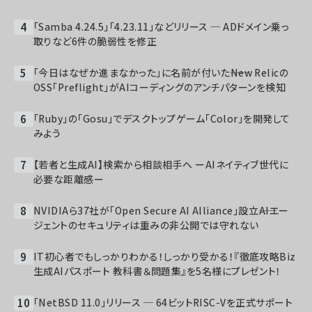
「Samba 4.24.5」「4.23.11」などリリース ─ ADドメイン乗っ
取りなど6件の脆弱性を修正
「今日はなぜか進まなかった」に名前が付いた――New Relicの
OSS「Preflight」がAIコーディングのアンチパターンを検知
「Ruby」の「Gosu」でデスクトップゲーム「Color」を開発して
みよう
【若者と生成AI】検索から相談相手へ ーAIネイティブ世代に
必要な距離感ー
NVIDIAら37社が「Open Secure AI Alliance」設立――AIエー
ジェントのセキュリティは重みの非公開では守れない
IT初心者でもしっかりわかる！しっかり受かる！『徹底攻略Biz
生成AIパスポート 教科書＆問題集』を5名様にプレゼント！
「NetBSD 11.0」リリース ─ 64ビットRISC-Vを正式サポート