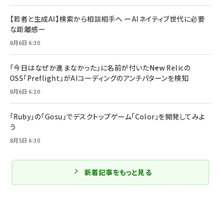
【若者と生成AI】検索から相談相手へ ーAIネイティブ世代に必要
な距離感ー
8月6日 6:30
「今日はなぜか進まなかった」に名前が付いた――New Relicの
OSS「Preflight」がAIコーディングのアンチパターンを検知
8月6日 6:20
「Ruby」の「Gosu」でデスクトップゲーム「Color」を開発してみよ
う
8月5日 6:30
新着記事をもっと見る