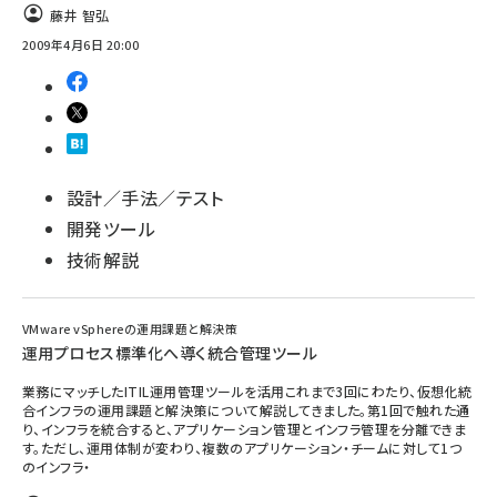
藤井 智弘
2009年4月6日 20:00
設計／手法／テスト
開発ツール
技術解説
VMware vSphereの運用課題と解決策
運用プロセス標準化へ導く統合管理ツール
業務にマッチしたITIL運用管理ツールを活用これまで3回にわたり、仮想化統
合インフラの運用課題と解決策について解説してきました。第1回で触れた通
り、インフラを統合すると、アプリケーション管理とインフラ管理を分離できま
す。ただし、運用体制が変わり、複数のアプリケーション・チームに対して1つ
のインフラ・