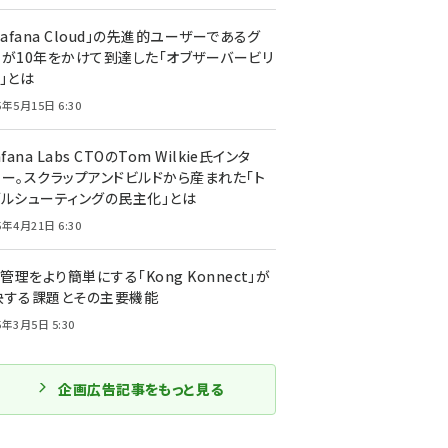
rafana Cloud」の先進的ユーザーであるグ
ーが10年をかけて到達した「オブザーバービリ
」とは
5年5月15日 6:30
afana Labs CTOのTom Wilkie氏インタ
ュー。スクラップアンドビルドから産まれた「ト
ブルシューティングの民主化」とは
5年4月21日 6:30
I管理をより簡単にする「Kong Konnect」が
決する課題とその主要機能
5年3月5日 5:30
企画広告記事をもっと見る