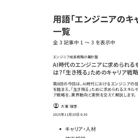
パ
用語「エンジニアのキ
ン
一覧
く
全 3 記事中 1 ～ 3 を表示中
ず
エンジニア成長戦略の羅針盤
AI時代のエンジニアに求められる
は？「生き残る」ためのキャリア戦
第8回の今回は、AI時代におけるエンジニアの
を踏まえ、「生き残る」ために求められるスキル
ア戦略を、業界動向と実例を交えて解説します。
大峯 瑞季
2025年11月20日 6:30
キャリア・人材