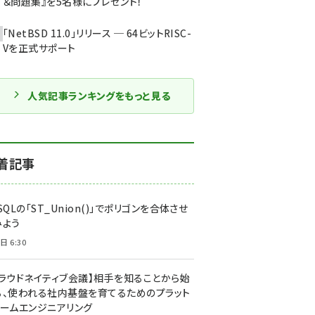
＆問題集』を5名様にプレゼント！
「NetBSD 11.0」リリース ─ 64ビットRISC-
Vを正式サポート
人気記事ランキングをもっと見る
着記事
SQLの「ST_Union()」でポリゴンを合体させ
みよう
日 6:30
クラウドネイティブ会議】相手を知ることから始
る、使われる社内基盤を育てるためのプラット
ォームエンジニアリング