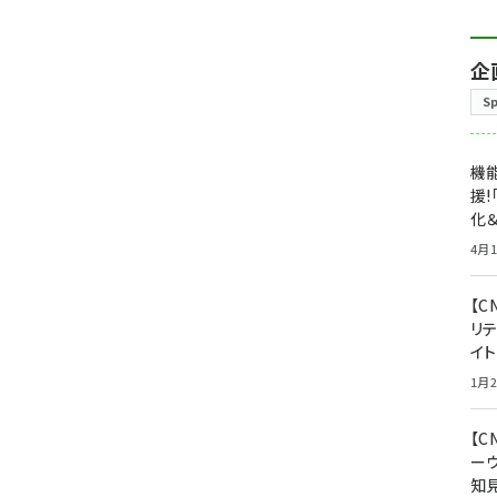
企
S
機能
援!
化＆
4月1
【C
リ
イ
1月2
【
ー
知