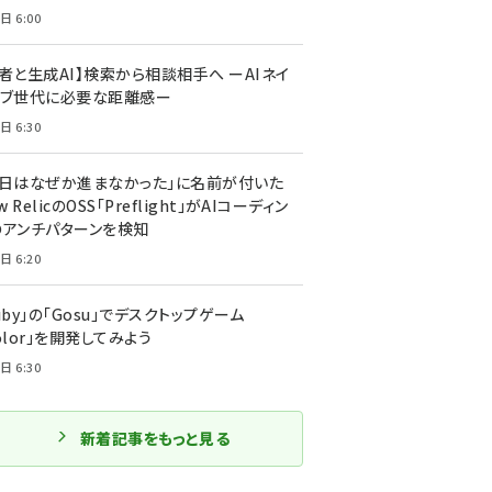
日 6:00
者と生成AI】検索から相談相手へ ーAIネイ
ィブ世代に必要な距離感ー
日 6:30
今日はなぜか進まなかった」に名前が付いた
New RelicのOSS「Preflight」がAIコーディン
のアンチパターンを検知
日 6:20
uby」の「Gosu」でデスクトップゲーム
olor」を開発してみよう
日 6:30
新着記事をもっと見る