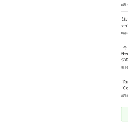
8月7
【若
テ
8月6
「
――
グ
8月6
「R
「C
8月5