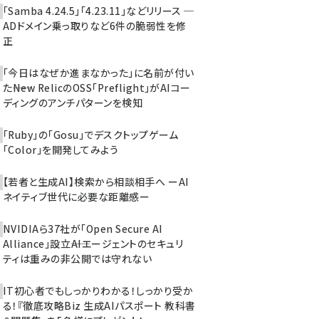
「Samba 4.24.5」「4.23.11」などリリース ─
ADドメイン乗っ取りなど6件の脆弱性を修
正
「今日はなぜか進まなかった」に名前が付い
た――New RelicのOSS「Preflight」がAIコー
ディングのアンチパターンを検知
「Ruby」の「Gosu」でデスクトップゲーム
「Color」を開発してみよう
【若者と生成AI】検索から相談相手へ ーAI
ネイティブ世代に必要な距離感ー
NVIDIAら37社が「Open Secure AI
Alliance」設立――AIエージェントのセキュリ
ティは重みの非公開では守れない
IT初心者でもしっかりわかる！しっかり受か
る！『徹底攻略Biz 生成AIパスポート 教科書