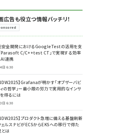
画広告も役立つ情報バッチリ！
ponsored
安全開発におけるGoogleTestの活用を支
「Parasoft C/C++test CT」で実現する効率
AI連携
4日 6:30
NDW2025】Grafanaが明かす「オブザーバビ
ティの哲学」ー最小限の労力で実用的なインサ
トを得るには
3日 6:30
CNDW2025】プロダクト急増に備える基盤刷新
ウェルスナビがECSからEKSへの移行で得た
見とは