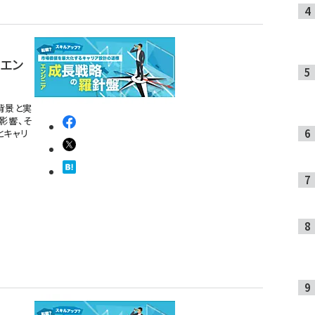
エン
背景と実
影響、そ
とキャリ