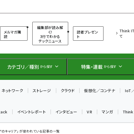
（シンクイット）
編集部が読み解
Think 
メルマガ購
く!
読者プレゼン
て
読
3行でわかる
ト
テックニュース
カテゴリ／種別
特集・連載
から探す
から探す
ネットワーク
ストレージ
クラウド
仮想化／コンテナ
Io
tack
イベントレポート
インタビュー
VR
マンガ
Thin
アのキャリア」 が使われている記事の一覧