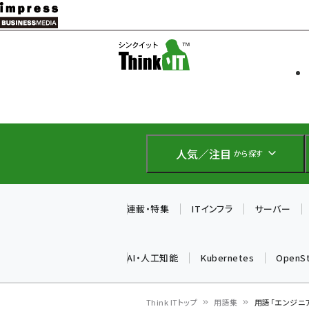
メ
イ
ソフト開発
Think IT
ン
企業IT
コ
製品導入
ン
Web担当者
EC担当者
テ
IoT・AI
ン
DCクラウド
人気／注目
から探す
研究・調査
ツ
エネルギー
に
ドローン
移
連載・特集
ITインフラ
サーバー
教育講座
動
AI・人工知能
Kubernetes
OpenS
Think ITトップ
用語集
用語「エンジニ