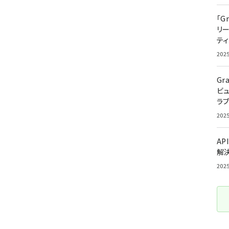
「G
リ
ティ
202
Gr
ビ
ラ
202
AP
解
202