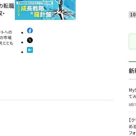
の転職
収・
ントへの
大の市場
例ととも
新
My
て
8月7
【
め
フ