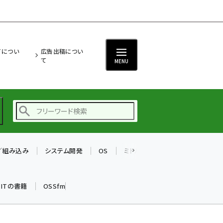
ITについ
広告出稿につい
て
MENU
T／組み込み
システム開発
OS
ミドルウェア
データベース
ai (2497)
加藤銘のチーム貢献～
k ITの書籍
OSSfm
仲間と築いた勝利の絆～
(2315)
iot女子会 (2281)