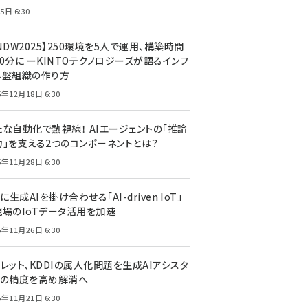
5日 6:30
NDW2025】250環境を5人で運用、構築時間
0分に ーKINTOテクノロジーズが語るインフ
基盤組織の作り方
5年12月18日 6:30
たな自動化で熱視線！ AIエージェントの「推論
力」を支える2つのコンポーネントとは？
5年11月28日 6:30
Tに生成AIを掛け合わせる「AI-driven IoT」
現場のIoTデータ活用を加速
5年11月26日 6:30
レット、KDDIの属人化問題を生成AIアシスタ
トの精度を高め解消へ
5年11月21日 6:30