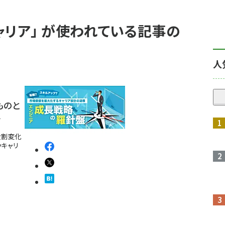
ャリア」 が使われている記事の
人
ものと
略
役割変化
やキャリ