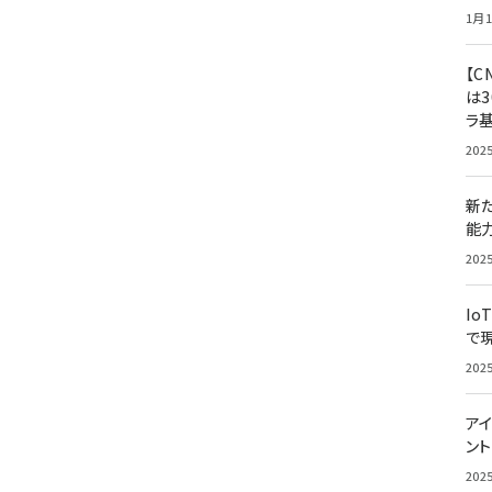
1月1
【C
は3
ラ
202
新
能
202
Io
で
202
アイ
ン
202