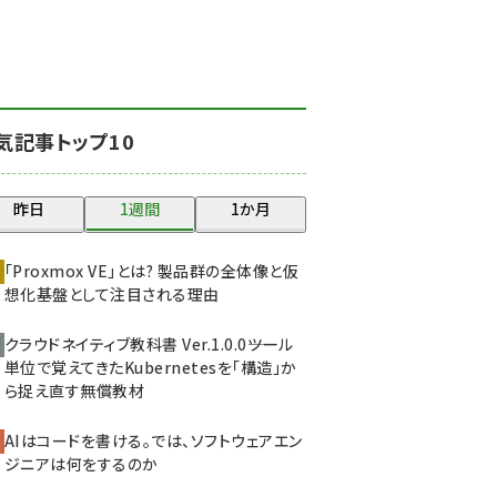
北海道をのんびり旅する
晴山佳須夫のヒント集！
(2037)
drupal (1956)
気記事トップ10
genai (1484)
abc123 (1360)
昨日
1週間
1か月
ai crunch (1355)
「Proxmox VE」とは? 製品群の全体像と仮
想化基盤として注目される理由
クラウドネイティブ教科書 Ver.1.0.0――ツール
単位で覚えてきたKubernetesを「構造」か
ら捉え直す無償教材
AIはコードを書ける。では、ソフトウェアエン
ジニアは何をするのか