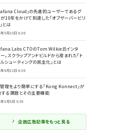
rafana Cloud」の先進的ユーザーであるグ
ーが10年をかけて到達した「オブザーバービリ
」とは
5年5月15日 6:30
afana Labs CTOのTom Wilkie氏インタ
ュー。スクラップアンドビルドから産まれた「ト
ブルシューティングの民主化」とは
5年4月21日 6:30
I管理をより簡単にする「Kong Konnect」が
決する課題とその主要機能
5年3月5日 5:30
企画広告記事をもっと見る