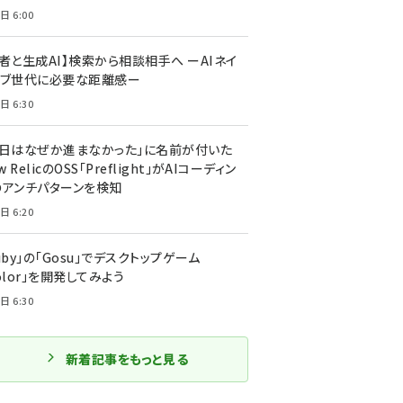
日 6:00
者と生成AI】検索から相談相手へ ーAIネイ
ィブ世代に必要な距離感ー
日 6:30
今日はなぜか進まなかった」に名前が付いた
New RelicのOSS「Preflight」がAIコーディン
のアンチパターンを検知
日 6:20
uby」の「Gosu」でデスクトップゲーム
olor」を開発してみよう
日 6:30
新着記事をもっと見る