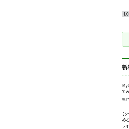
新
My
て
8月7
【
め
フ