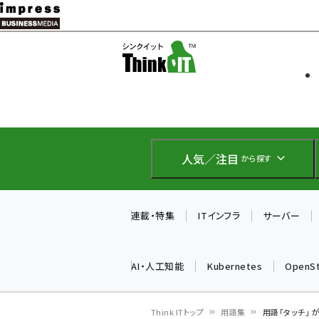
メ
イ
ソフト開発
Think IT
ン
企業IT
コ
製品導入
ン
Web担当者
EC担当者
テ
IoT・AI
ン
DCクラウド
人気／注目
から探す
研究・調査
ツ
エネルギー
に
ドローン
移
連載・特集
ITインフラ
サーバー
教育講座
動
AI・人工知能
Kubernetes
OpenS
Think ITトップ
用語集
用語「タッチ」