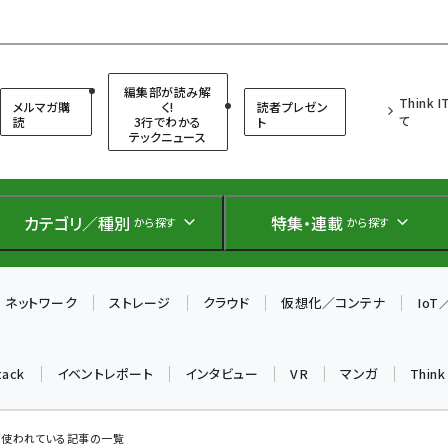
（シンクイット）
編集部が読み解
Think 
メルマガ購
く!
読者プレゼン
て
読
3行でわかる
ト
テックニュース
カテゴリ／種別
特集・連載
から探す
から探す
ネットワーク
ストレージ
クラウド
仮想化／コンテナ
Io
tack
イベントレポート
インタビュー
VR
マンガ
Thin
 が使われている記事の一覧