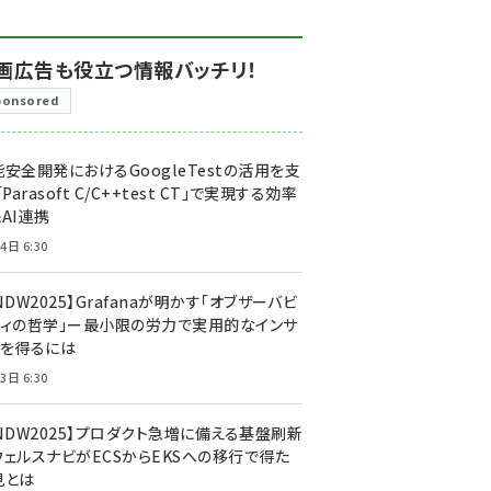
画広告も役立つ情報バッチリ！
ponsored
安全開発におけるGoogleTestの活用を支
「Parasoft C/C++test CT」で実現する効率
AI連携
4日 6:30
NDW2025】Grafanaが明かす「オブザーバビ
ティの哲学」ー最小限の労力で実用的なインサ
トを得るには
3日 6:30
CNDW2025】プロダクト急増に備える基盤刷新
ウェルスナビがECSからEKSへの移行で得た
見とは