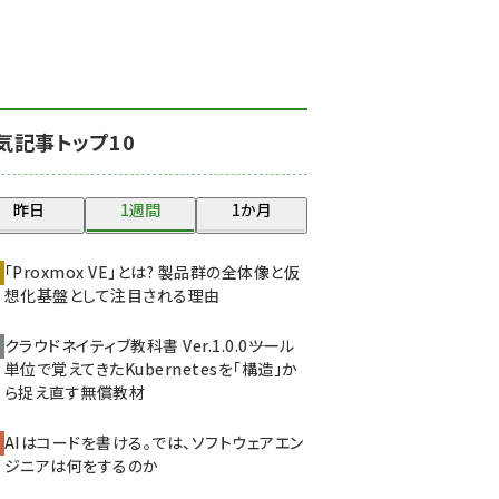
北海道をのんびり旅する
晴山佳須夫のヒント集！
(2047)
drupal (1963)
気記事トップ10
genai (1492)
abc123 (1367)
昨日
1週間
1か月
ai crunch (1363)
「Proxmox VE」とは? 製品群の全体像と仮
想化基盤として注目される理由
クラウドネイティブ教科書 Ver.1.0.0――ツール
単位で覚えてきたKubernetesを「構造」か
ら捉え直す無償教材
AIはコードを書ける。では、ソフトウェアエン
ジニアは何をするのか