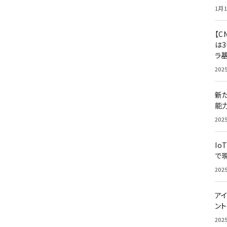
1月1
【C
は3
ラ
202
新
能
202
Io
で
202
アイ
ン
202