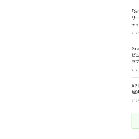
「G
リ
ティ
202
Gr
ビ
ラ
202
AP
解
202