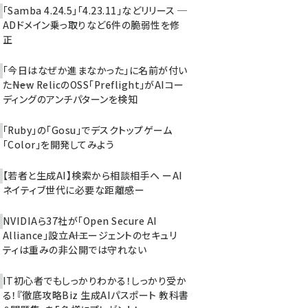
「Samba 4.24.5」「4.23.11」などリリース ─
ADドメイン乗っ取りなど6件の脆弱性を修
正
「今日はなぜか進まなかった」に名前が付い
た――New RelicのOSS「Preflight」がAIコー
ディングのアンチパターンを検知
「Ruby」の「Gosu」でデスクトップゲーム
「Color」を開発してみよう
【若者と生成AI】検索から相談相手へ ーAI
ネイティブ世代に必要な距離感ー
NVIDIAら37社が「Open Secure AI
Alliance」設立――AIエージェントのセキュリ
ティは重みの非公開では守れない
IT初心者でもしっかりわかる！しっかり受か
る！『徹底攻略Biz 生成AIパスポート 教科書