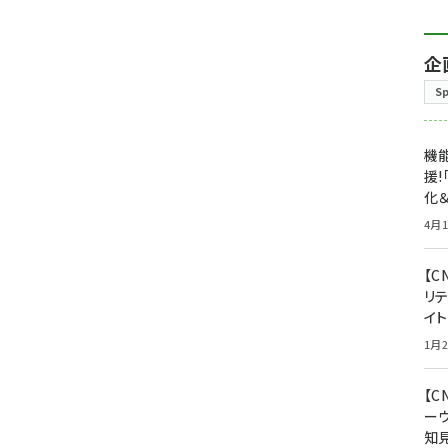
企
S
機能
援!
化＆
4月1
【C
リ
イ
1月2
【
ー
知