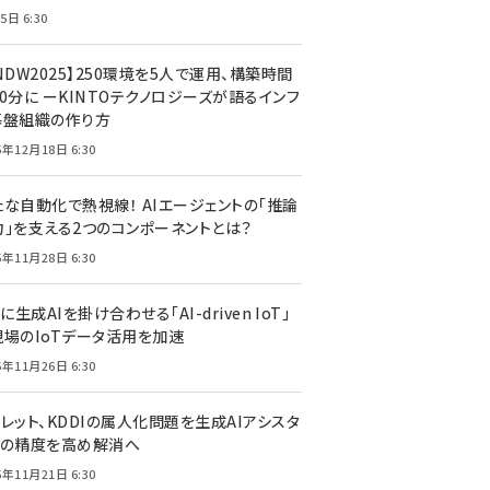
5日 6:30
NDW2025】250環境を5人で運用、構築時間
0分に ーKINTOテクノロジーズが語るインフ
基盤組織の作り方
5年12月18日 6:30
たな自動化で熱視線！ AIエージェントの「推論
力」を支える2つのコンポーネントとは？
5年11月28日 6:30
Tに生成AIを掛け合わせる「AI-driven IoT」
現場のIoTデータ活用を加速
5年11月26日 6:30
レット、KDDIの属人化問題を生成AIアシスタ
トの精度を高め解消へ
5年11月21日 6:30