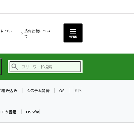
ITについ
広告出稿につい
て
MENU
T／組み込み
システム開発
OS
ミドルウェア
データベース
ai (2504)
加藤銘のチーム貢献～
k ITの書籍
OSSfm
仲間と築いた勝利の絆～
(2325)
iot女子会 (2290)