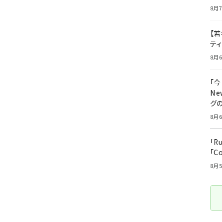
8月7
【若
テ
8月6
「
――
グ
8月6
「R
「C
8月5