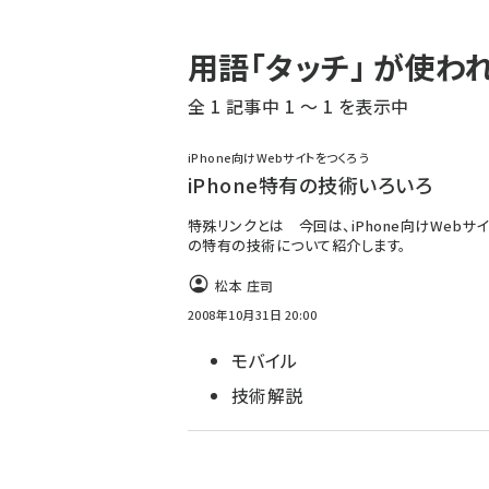
パ
用語「タッチ」 が使
ン
全 1 記事中 1 ～ 1 を表示中
く
ず
iPhone向けWebサイトをつくろう
iPhone特有の技術いろいろ
特殊リンクとは 今回は、iPhone向けWebサ
の特有の技術について紹介します。
松本 庄司
2008年10月31日 20:00
モバイル
技術解説