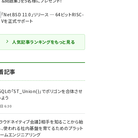
＆問題集』を5名様にプレゼント！
「NetBSD 11.0」リリース ─ 64ビットRISC-
Vを正式サポート
人気記事ランキングをもっと見る
着記事
SQLの「ST_Union()」でポリゴンを合体させ
みよう
日 6:30
クラウドネイティブ会議】相手を知ることから始
る、使われる社内基盤を育てるためのプラット
ォームエンジニアリング