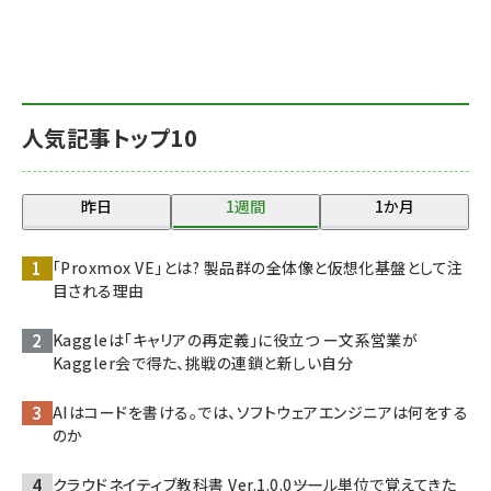
人気記事トップ10
昨日
1週間
1か月
「Proxmox VE」とは? 製品群の全体像と仮想化基盤として注
目される理由
Kaggleは「キャリアの再定義」に役立つ ー文系営業が
Kaggler会で得た、挑戦の連鎖と新しい自分
AIはコードを書ける。では、ソフトウェアエンジニアは何をする
のか
クラウドネイティブ教科書 Ver.1.0.0――ツール単位で覚えてきた