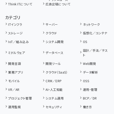
Think ITについて
広告出稿について
カテゴリ
ITインフラ
サーバー
ネットワーク
ストレージ
クラウド
仮想化／コンテナ
IoT／組み込み
システム開発
OS
設計／手法／テス
ミドルウェア
データベース
ト
開発言語
開発ツール
Web開発
業務アプリ
クラウド（SaaS）
データ解析
モバイル
CRM／ERP
OSS
VR／AR
AI・人工知能
運用・管理
プロジェクト管理
システム運用
BCP／DR
運用監視
セキュリティ
働き方