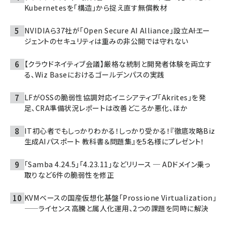
Kubernetesを「構造」から捉え直す無償教材
NVIDIAら37社が「Open Secure AI Alliance」設立――AIエー
ジェントのセキュリティは重みの非公開では守れない
【クラウドネイティブ会議】厳格な統制と開発者体験を両立す
る、Wiz Baseにおけるゴールデンパスの実践
LFがOSSの脆弱性協調対応イニシアティブ「Akrites」を発
足、CRA準備状況レポートは改善どころか悪化、ほか
IT初心者でもしっかりわかる！しっかり受かる！『徹底攻略Biz
生成AIパスポート 教科書＆問題集』を5名様にプレゼント！
「Samba 4.24.5」「4.23.11」などリリース ─ ADドメイン乗っ
取りなど6件の脆弱性を修正
KVMベースの国産仮想化基盤「Prossione Virtualization」
——ライセンス高騰と属人化運用、2つの課題を同時に解決