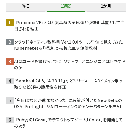
昨日
1週間
1か月
「Proxmox VE」とは? 製品群の全体像と仮想化基盤として注
目される理由
クラウドネイティブ教科書 Ver.1.0.0――ツール単位で覚えてきた
Kubernetesを「構造」から捉え直す無償教材
AIはコードを書ける。では、ソフトウェアエンジニアは何をする
のか
「Samba 4.24.5」「4.23.11」などリリース ─ ADドメイン乗っ
取りなど6件の脆弱性を修正
「今日はなぜか進まなかった」に名前が付いた――New Relicの
OSS「Preflight」がAIコーディングのアンチパターンを検知
「Ruby」の「Gosu」でデスクトップゲーム「Color」を開発して
みよう