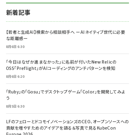
新着記事
【若者と生成AI】検索から相談相手へ ーAIネイティブ世代に必要
な距離感ー
8月6日 6:30
「今日はなぜか進まなかった」に名前が付いた――New Relicの
OSS「Preflight」がAIコーディングのアンチパターンを検知
8月6日 6:20
「Ruby」の「Gosu」でデスクトップゲーム「Color」を開発してみよ
う
8月5日 6:30
LFのフェローとドコモイノベーションズのCEO、オープンソースへの
貢献を増やすためのアイデアを語る＆写真で見るKubeCon
Europe 2026