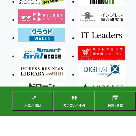
人気／注目
カテゴリ／種別
特集・連載
Copyright ©2026 Impress Corporation, An impress Group Company. All rights
reserved.