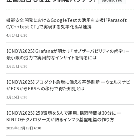
Sponsored
機能安全開発におけるGoogleTestの活用を支援!「Parasoft
C/C++test CT」で実現する効率化＆AI連携
4月14日 6:30
【CNDW2025】Grafanaが明かす「オブザーバビリティの哲学」ー
最小限の労力で実用的なインサイトを得るには
1月23日 6:30
【CNDW2025】プロダクト急増に備える基盤刷新 ーウェルスナビ
がECSからEKSへの移行で得た知見とは
1月15日 6:30
【CNDW2025】250環境を5人で運用、構築時間は30分に ー
KINTOテクノロジーズが語るインフラ基盤組織の作り方
2025年12月18日 6:30