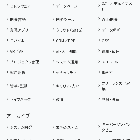
設計／手法／テス
ミドルウェア
データベース
ト
開発言語
開発ツール
Web開発
業務アプリ
クラウド（SaaS）
データ解析
モバイル
CRM／ERP
OSS
VR／AR
AI・人工知能
運用・管理
プロジェクト管理
システム運用
BCP／DR
運用監視
セキュリティ
働き方
フリーランス／起
資格・試験
キャリア・人材
業
ライフハック
教育
制度・法律
アーカイブ
キーパーソンイン
システム開発
業務システム
タビュー