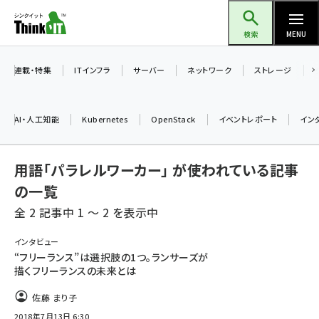
メ
Think IT（シンクイット）
イ
検索
MENU
ン
コ
連載・特集
ITインフラ
サーバー
ネットワーク
ストレージ
ン
テ
AI・人工知能
Kubernetes
OpenStack
イベントレポート
イン
ン
ツ
ai (2480)
用語「パラレルワーカー」 が使われている記事
に
加藤銘のチーム貢献～仲間と築いた勝利の絆～ (2304)
移
の一覧
動
全 2 記事中 1 ～ 2 を表示中
iot女子会 (2263)
北海道をのんびり旅する晴山佳須夫のヒント集！ (2017)
インタビュー
“フリーランス”は選択肢の1つ。ランサーズが
drupal (1940)
描くフリーランスの未来とは
genai (1473)
佐藤 まり子
2018年7月13日 6:30
ai crunch (1347)