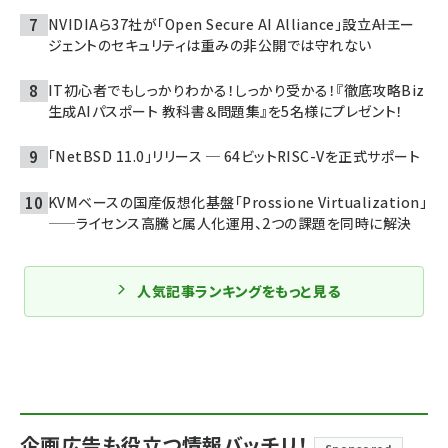
NVIDIAら37社が「Open Secure AI Alliance」設立――AIエー
ジェントのセキュリティは重みの非公開では守れない
IT初心者でもしっかりわかる！しっかり受かる！『徹底攻略Biz
生成AIパスポート 教科書＆問題集』を5名様にプレゼント！
「NetBSD 11.0」リリース ─ 64ビットRISC-Vを正式サポート
KVMベースの国産仮想化基盤「Prossione Virtualization」
——ライセンス高騰と属人化運用、2つの課題を同時に解決
人気記事ランキングをもっと見る
企画広告も役立つ情報バッチリ！