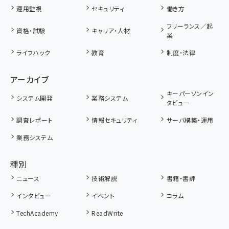
運用監視
セキュリティ
働き方
フリーランス／起
資格・試験
キャリア・人材
業
ライフハック
教育
制度・法律
アーカイブ
キーパーソンイン
システム開発
業務システム
タビュー
調査レポート
情報セキュリティ
サーバ構築・運用
業務システム
種別
ニュース
技術解説
書籍・書評
インタビュー
イベント
コラム
TechAcademy
ReadWrite