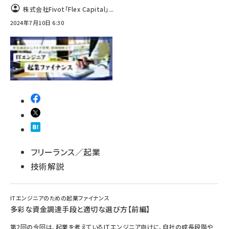
株式会社Fivot「Flex Capital」...
ai crunch (1355)
2024年7月10日 6:30
フリーランス／起業
技術解説
ITエンジニアのための起業ファイナンス
多彩な資金調達手段と適切な選び方【前編】
第2回の今回は、起業を考えているITエンジニア向けに、自社の成長段階や