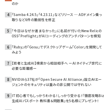
のか
「Samba 4.24.5」「4.23.11」などリリース ─ ADドメイン乗っ
取りなど6件の脆弱性を修正
「今日はなぜか進まなかった」に名前が付いた――New Relicの
OSS「Preflight」がAIコーディングのアンチパターンを検知
「Ruby」の「Gosu」でデスクトップゲーム「Color」を開発して
みよう
【若者と生成AI】検索から相談相手へ ーAIネイティブ世代に
必要な距離感ー
NVIDIAら37社が「Open Secure AI Alliance」設立――AIエー
ジェントのセキュリティは重みの非公開では守れない
IT初心者でもしっかりわかる！しっかり受かる！『徹底攻略Biz
生成AIパスポート 教科書＆問題集』を5名様にプレゼント！