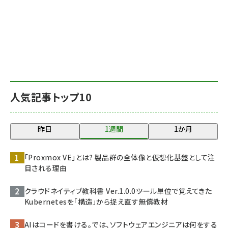
人気記事トップ10
昨日
1週間
1か月
「Proxmox VE」とは? 製品群の全体像と仮想化基盤として注
目される理由
クラウドネイティブ教科書 Ver.1.0.0――ツール単位で覚えてきた
Kubernetesを「構造」から捉え直す無償教材
AIはコードを書ける。では、ソフトウェアエンジニアは何をする