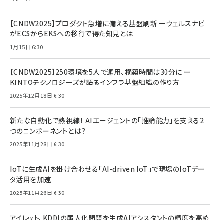
【CNDW2025】プロダクト急増に備える基盤刷新 ーウェルスナビ
がECSからEKSへの移行で得た知見とは
1月15日 6:30
【CNDW2025】250環境を5人で運用、構築時間は30分に ー
KINTOテクノロジーズが語るインフラ基盤組織の作り方
2025年12月18日 6:30
新たな自動化で熱視線！ AIエージェントの「推論能力」を支える2
つのコンポーネントとは？
2025年11月28日 6:30
IoTに生成AIを掛け合わせる「AI-driven IoT」で現場のIoTデー
タ活用を加速
2025年11月26日 6:30
アイレット、KDDIの属人化問題を生成AIアシスタントの精度を高め