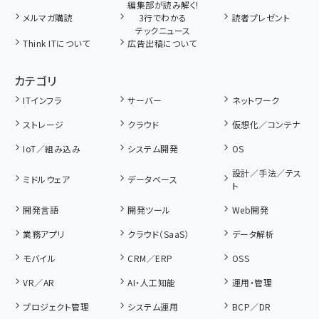
編集部が読み解く!
メルマガ購読
3行でわかる
読者プレゼント
テックニュース
Think ITについて
広告出稿について
カテゴリ
ITインフラ
サーバー
ネットワーク
ストレージ
クラウド
仮想化／コンテナ
IoT／組み込み
システム開発
OS
設計／手法／テス
ミドルウェア
データベース
ト
開発言語
開発ツール
Web開発
業務アプリ
クラウド（SaaS）
データ解析
モバイル
CRM／ERP
OSS
VR／AR
AI・人工知能
運用・管理
プロジェクト管理
システム運用
BCP／DR