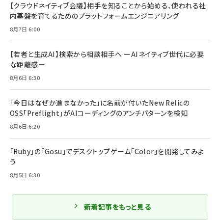
【クラウドネイティブ会議】相手を知ることから始める、使われる社
内基盤を育てるためのプラットフォームエンジニアリング
8月7日 6:00
【若者と生成AI】検索から相談相手へ ーAIネイティブ世代に必要
な距離感ー
8月6日 6:30
「今日はなぜか進まなかった」に名前が付いた――New Relicの
OSS「Preflight」がAIコーディングのアンチパターンを検知
8月6日 6:20
「Ruby」の「Gosu」でデスクトップゲーム「Color」を開発してみよ
う
8月5日 6:30
新着記事をもっと見る