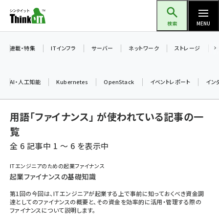
メ
Think IT（シンクイット）
イ
検索
MENU
ン
コ
連載・特集
ITインフラ
サーバー
ネットワーク
ストレージ
ン
テ
AI・人工知能
Kubernetes
OpenStack
イベントレポート
イン
ン
ツ
ai (2497)
用語「ファイナンス」 が使われている記事の一
に
加藤銘のチーム貢献～仲間と築いた勝利の絆～ (2315)
移
覧
動
全 6 記事中 1 ～ 6 を表示中
iot女子会 (2281)
北海道をのんびり旅する晴山佳須夫のヒント集！ (2037)
ITエンジニアのための起業ファイナンス
起業ファイナンスの基礎知識
drupal (1956)
第1回の今回は、ITエンジニアが起業する上で事前に知っておくべき資金調
genai (1484)
達としてのファイナンスの概要と、その資金を効率的に活用・管理する際の
ファイナンスについて説明します。
abc123 (1360)