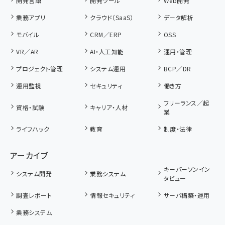
開発言語
開発ツール
Web開発
業務アプリ
クラウド（SaaS）
データ解析
モバイル
CRM／ERP
OSS
VR／AR
AI・人工知能
運用・管理
プロジェクト管理
システム運用
BCP／DR
運用監視
セキュリティ
働き方
フリーランス／起
資格・試験
キャリア・人材
業
ライフハック
教育
制度・法律
アーカイブ
キーパーソンイン
システム開発
業務システム
タビュー
調査レポート
情報セキュリティ
サーバ構築・運用
業務システム