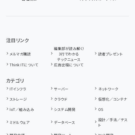
注目リンク
編集部が読み解く!
メルマガ購読
3行でわかる
読者プレゼント
テックニュース
Think ITについて
広告出稿について
カテゴリ
ITインフラ
サーバー
ネットワーク
ストレージ
クラウド
仮想化／コンテナ
IoT／組み込み
システム開発
OS
設計／手法／テス
ミドルウェア
データベース
ト