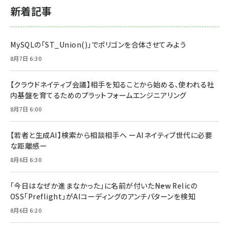
新着記事
MySQLの「ST_Union()」でポリゴンを合体させてみよう
8月7日 6:30
【クラウドネイティブ会議】相手を知ることから始める、使われる社
内基盤を育てるためのプラットフォームエンジニアリング
8月7日 6:00
【若者と生成AI】検索から相談相手へ ーAIネイティブ世代に必要
な距離感ー
8月6日 6:30
「今日はなぜか進まなかった」に名前が付いた――New Relicの
OSS「Preflight」がAIコーディングのアンチパターンを検知
8月6日 6:20