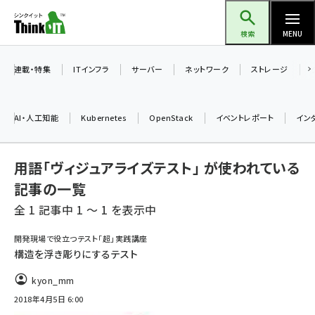
メ
Think IT（シンクイット）
イ
検索
MENU
ン
コ
連載・特集
ITインフラ
サーバー
ネットワーク
ストレージ
ン
テ
AI・人工知能
Kubernetes
OpenStack
イベントレポート
イン
ン
ツ
ai (2493)
用語「ヴィジュアライズテスト」 が使われている
に
加藤銘のチーム貢献～仲間と築いた勝利の絆～ (2314)
移
記事の一覧
動
全 1 記事中 1 ～ 1 を表示中
iot女子会 (2279)
北海道をのんびり旅する晴山佳須夫のヒント集！ (2034)
開発現場で役立つテスト「超」実践講座
構造を浮き彫りにするテスト
drupal (1955)
kyon_mm
genai (1483)
2018年4月5日 6:00
abc123 (1358)