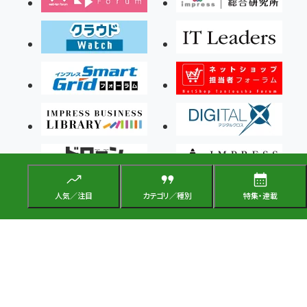
人気／注目
カテゴリ／種別
特集・連載
Copyright ©2026 Impress Corporation, An impress Group Company. All rights
reserved.