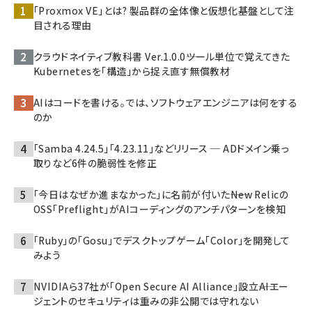
「Proxmox VE」とは? 製品群の全体像と仮想化基盤として注
目される理由
クラウドネイティブ教科書 Ver.1.0.0――ツール単位で覚えてきた
Kubernetesを「構造」から捉え直す無償教材
AIはコードを書ける。では、ソフトウェアエンジニアは何をする
のか
「Samba 4.24.5」「4.23.11」などリリース ─ ADドメイン乗っ
取りなど6件の脆弱性を修正
「今日はなぜか進まなかった」に名前が付いた――New Relicの
OSS「Preflight」がAIコーディングのアンチパターンを検知
「Ruby」の「Gosu」でデスクトップゲーム「Color」を開発して
みよう
NVIDIAら37社が「Open Secure AI Alliance」設立――AIエー
ジェントのセキュリティは重みの非公開では守れない