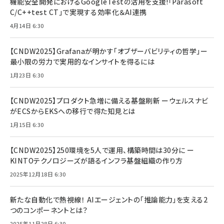
機能安全開発におけるGoogleTestの活用を支援!「Parasoft
C/C++test CT」で実現する効率化＆AI連携
4月14日 6:30
【CNDW2025】Grafanaが明かす「オブザーバビリティの哲学」ー
最小限の労力で実用的なインサイトを得るには
1月23日 6:30
【CNDW2025】プロダクト急増に備える基盤刷新 ーウェルスナビ
がECSからEKSへの移行で得た知見とは
1月15日 6:30
【CNDW2025】250環境を5人で運用、構築時間は30分に ー
KINTOテクノロジーズが語るインフラ基盤組織の作り方
2025年12月18日 6:30
新たな自動化で熱視線！ AIエージェントの「推論能力」を支える2
つのコンポーネントとは？
2025年11月28日 6:30