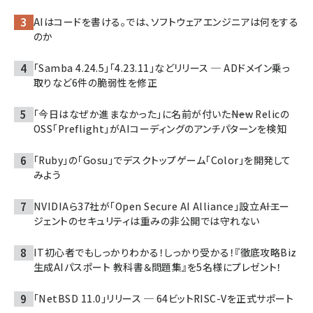
AIはコードを書ける。では、ソフトウェアエンジニアは何をする
のか
「Samba 4.24.5」「4.23.11」などリリース ─ ADドメイン乗っ
取りなど6件の脆弱性を修正
「今日はなぜか進まなかった」に名前が付いた――New Relicの
OSS「Preflight」がAIコーディングのアンチパターンを検知
「Ruby」の「Gosu」でデスクトップゲーム「Color」を開発して
みよう
NVIDIAら37社が「Open Secure AI Alliance」設立――AIエー
ジェントのセキュリティは重みの非公開では守れない
IT初心者でもしっかりわかる！しっかり受かる！『徹底攻略Biz
生成AIパスポート 教科書＆問題集』を5名様にプレゼント！
「NetBSD 11.0」リリース ─ 64ビットRISC-Vを正式サポート