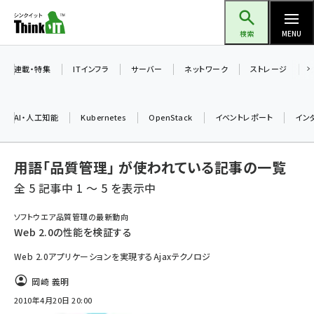
メ
Think IT（シンクイット）
イ
検索
MENU
ン
コ
連載・特集
ITインフラ
サーバー
ネットワーク
ストレージ
ン
テ
AI・人工知能
Kubernetes
OpenStack
イベントレポート
イン
ン
ツ
ai (2480)
用語「品質管理」 が使われている記事の一覧
に
加藤銘のチーム貢献～仲間と築いた勝利の絆～ (2304)
移
全 5 記事中 1 ～ 5 を表示中
動
iot女子会 (2263)
ソフトウエア品質管理の最新動向
Web 2.0の性能を検証する
北海道をのんびり旅する晴山佳須夫のヒント集！ (2017)
Web 2.0アプリケーションを実現するAjaxテクノロジ
drupal (1940)
岡崎 義明
genai (1473)
2010年4月20日 20:00
ai crunch (1347)