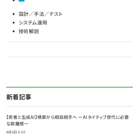
設計／手法／テスト
システム運用
技術解説
新着記事
【若者と生成AI】検索から相談相手へ ーAIネイティブ世代に必要
な距離感ー
8月6日 6:30