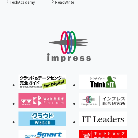
TechAcademy
ReadWrite