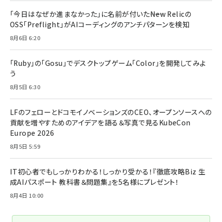
「今日はなぜか進まなかった」に名前が付いた――New Relicの
OSS「Preflight」がAIコーディングのアンチパターンを検知
8月6日 6:20
「Ruby」の「Gosu」でデスクトップゲーム「Color」を開発してみよ
う
8月5日 6:30
LFのフェローとドコモイノベーションズのCEO、オープンソースへの
貢献を増やすためのアイデアを語る＆写真で見るKubeCon
Europe 2026
8月5日 5:59
IT初心者でもしっかりわかる！しっかり受かる！『徹底攻略Biz 生
成AIパスポート 教科書＆問題集』を5名様にプレゼント！
8月4日 10:00