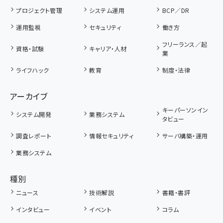
プロジェクト管理
システム運用
BCP／DR
運用監視
セキュリティ
働き方
フリーランス／起
資格・試験
キャリア・人材
業
ライフハック
教育
制度・法律
アーカイブ
キーパーソンイン
システム開発
業務システム
タビュー
調査レポート
情報セキュリティ
サーバ構築・運用
業務システム
種別
ニュース
技術解説
書籍・書評
インタビュー
イベント
コラム