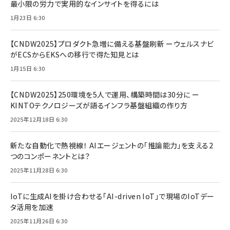
最小限の労力で実用的なインサイトを得るには
1月23日 6:30
【CNDW2025】プロダクト急増に備える基盤刷新 ーウェルスナビ
がECSからEKSへの移行で得た知見とは
1月15日 6:30
【CNDW2025】250環境を5人で運用、構築時間は30分に ー
KINTOテクノロジーズが語るインフラ基盤組織の作り方
2025年12月18日 6:30
新たな自動化で熱視線！ AIエージェントの「推論能力」を支える2
つのコンポーネントとは？
2025年11月28日 6:30
IoTに生成AIを掛け合わせる「AI-driven IoT」で現場のIoTデー
タ活用を加速
2025年11月26日 6:30