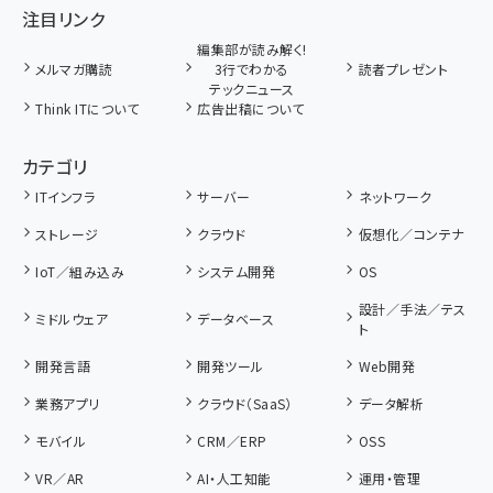
注目リンク
編集部が読み解く!
メルマガ購読
3行でわかる
読者プレゼント
テックニュース
Think ITについて
広告出稿について
カテゴリ
ITインフラ
サーバー
ネットワーク
ストレージ
クラウド
仮想化／コンテナ
IoT／組み込み
システム開発
OS
設計／手法／テス
ミドルウェア
データベース
ト
開発言語
開発ツール
Web開発
業務アプリ
クラウド（SaaS）
データ解析
モバイル
CRM／ERP
OSS
VR／AR
AI・人工知能
運用・管理