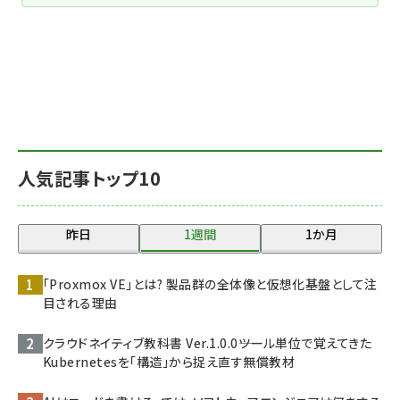
人気記事トップ10
昨日
1週間
1か月
「Proxmox VE」とは? 製品群の全体像と仮想化基盤として注
目される理由
クラウドネイティブ教科書 Ver.1.0.0――ツール単位で覚えてきた
Kubernetesを「構造」から捉え直す無償教材