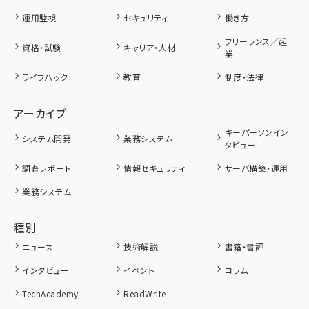
運用監視
セキュリティ
働き方
フリーランス／起
資格・試験
キャリア・人材
業
ライフハック
教育
制度・法律
アーカイブ
キーパーソンイン
システム開発
業務システム
タビュー
調査レポート
情報セキュリティ
サーバ構築・運用
業務システム
種別
ニュース
技術解説
書籍・書評
インタビュー
イベント
コラム
TechAcademy
ReadWrite