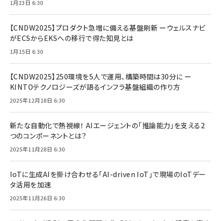
1月23日 6:30
【CNDW2025】プロダクト急増に備える基盤刷新 ーウェルスナビ
がECSからEKSへの移行で得た知見とは
1月15日 6:30
【CNDW2025】250環境を5人で運用、構築時間は30分に ー
KINTOテクノロジーズが語るインフラ基盤組織の作り方
2025年12月18日 6:30
新たな自動化で熱視線！ AIエージェントの「推論能力」を支える2
つのコンポーネントとは？
2025年11月28日 6:30
IoTに生成AIを掛け合わせる「AI-driven IoT」で現場のIoTデー
タ活用を加速
2025年11月26日 6:30