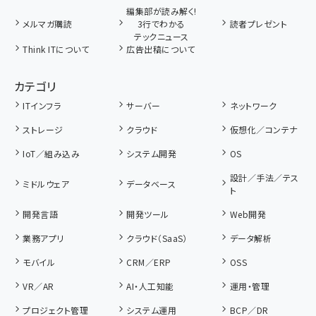
編集部が読み解く!
メルマガ購読
3行でわかる
読者プレゼント
テックニュース
Think ITについて
広告出稿について
カテゴリ
ITインフラ
サーバー
ネットワーク
ストレージ
クラウド
仮想化／コンテナ
IoT／組み込み
システム開発
OS
設計／手法／テス
ミドルウェア
データベース
ト
開発言語
開発ツール
Web開発
業務アプリ
クラウド（SaaS）
データ解析
モバイル
CRM／ERP
OSS
VR／AR
AI・人工知能
運用・管理
プロジェクト管理
システム運用
BCP／DR