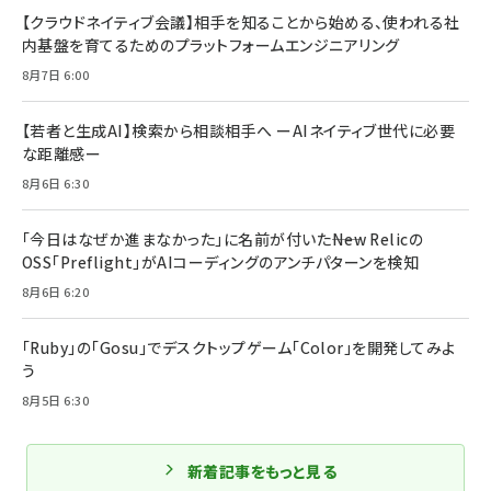
【クラウドネイティブ会議】相手を知ることから始める、使われる社
内基盤を育てるためのプラットフォームエンジニアリング
8月7日 6:00
【若者と生成AI】検索から相談相手へ ーAIネイティブ世代に必要
な距離感ー
8月6日 6:30
「今日はなぜか進まなかった」に名前が付いた――New Relicの
OSS「Preflight」がAIコーディングのアンチパターンを検知
8月6日 6:20
「Ruby」の「Gosu」でデスクトップゲーム「Color」を開発してみよ
う
8月5日 6:30
新着記事をもっと見る