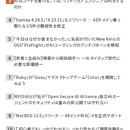
AIはコードを書ける。では、ソフトウェアエンジニアは何をする
のか
「Samba 4.24.5」「4.23.11」などリリース ─ ADドメイン乗っ
取りなど6件の脆弱性を修正
「今日はなぜか進まなかった」に名前が付いた――New Relicの
OSS「Preflight」がAIコーディングのアンチパターンを検知
【若者と生成AI】検索から相談相手へ ーAIネイティブ世代に
必要な距離感ー
「Ruby」の「Gosu」でデスクトップゲーム「Color」を開発して
みよう
NVIDIAら37社が「Open Secure AI Alliance」設立――AIエー
ジェントのセキュリティは重みの非公開では守れない
「NetBSD 11.0」リリース ─ 64ビットRISC-Vを正式サポート
IT初心者でもしっかりわかる！しっかり受かる！『徹底攻略Biz