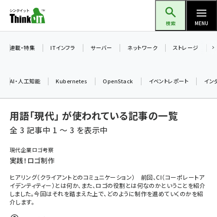
メ
Think IT（シンクイット）
イ
検索
MENU
ン
コ
連載・特集
ITインフラ
サーバー
ネットワーク
ストレージ
ン
テ
AI・人工知能
Kubernetes
OpenStack
イベントレポート
イン
ン
ツ
ai (2504)
用語「現代」 が使われている記事の一覧
に
加藤銘のチーム貢献～仲間と築いた勝利の絆～ (2325)
移
全 3 記事中 1 ～ 3 を表示中
動
iot女子会 (2290)
現代企業ロゴ考察
実践！ロゴ制作
北海道をのんびり旅する晴山佳須夫のヒント集！ (2047)
ヒアリング（クライアントとのコミュニケーション） 前回、CI（コーポレートア
drupal (1963)
イデンティティー）とは何か、また、ロゴの役割とは何なのかということを紹介
しました。今回はそれを踏まえた上で、どのように制作を進めていくのかを紹
genai (1492)
介します。
abc123 (1367)