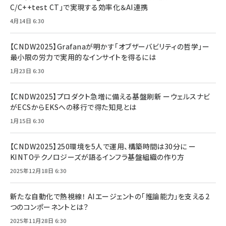
C/C++test CT」で実現する効率化＆AI連携
4月14日 6:30
【CNDW2025】Grafanaが明かす「オブザーバビリティの哲学」ー
最小限の労力で実用的なインサイトを得るには
1月23日 6:30
【CNDW2025】プロダクト急増に備える基盤刷新 ーウェルスナビ
がECSからEKSへの移行で得た知見とは
1月15日 6:30
【CNDW2025】250環境を5人で運用、構築時間は30分に ー
KINTOテクノロジーズが語るインフラ基盤組織の作り方
2025年12月18日 6:30
新たな自動化で熱視線！ AIエージェントの「推論能力」を支える2
つのコンポーネントとは？
2025年11月28日 6:30