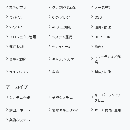
業務アプリ
クラウド（SaaS）
データ解析
モバイル
CRM／ERP
OSS
VR／AR
AI・人工知能
運用・管理
プロジェクト管理
システム運用
BCP／DR
運用監視
セキュリティ
働き方
フリーランス／起
資格・試験
キャリア・人材
業
ライフハック
教育
制度・法律
アーカイブ
キーパーソンイン
システム開発
業務システム
タビュー
調査レポート
情報セキュリティ
サーバ構築・運用
業務システム