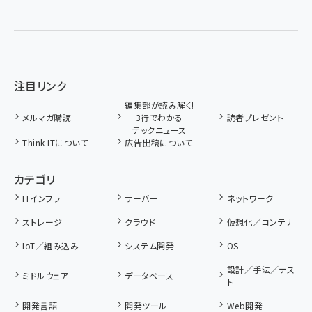
注目リンク
編集部が読み解く!
メルマガ購読
3行でわかる
読者プレゼント
テックニュース
Think ITについて
広告出稿について
カテゴリ
ITインフラ
サーバー
ネットワーク
ストレージ
クラウド
仮想化／コンテナ
IoT／組み込み
システム開発
OS
設計／手法／テス
ミドルウェア
データベース
ト
開発言語
開発ツール
Web開発