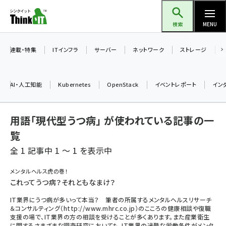
メ
Think IT（シンクイット）
イ
検索
MENU
ン
コ
連載・特集
ITインフラ
サーバー
ネットワーク
ストレージ
ン
テ
AI・人工知能
Kubernetes
OpenStack
イベントレポート
イン
ン
ツ
ai (2513)
用語「現代型うつ病」 が使われている記事の一
に
加藤銘のチーム貢献～仲間と築いた勝利の絆～ (2338)
移
覧
動
全 1 記事中 1 ～ 1 を表示中
iot女子会 (2299)
北海道をのんびり旅する晴山佳須夫のヒント集！ (2060)
メンタルヘルス虎の巻！
これってうつ病？それともなまけ？
drupal (1973)
IT業界にうつ病が多いって本当？ 筆者の所属するメンタルヘルスリサーチ
genai (1501)
＆コンサルティング（http://www.mhrc.co.jp）のこころの健康相談や復職
支援の場で、IT業界の方の相談を受けることが多くあります。また産業衛生
abc123 (1376)
に関するさまざまな調査研究においても、IT業界の過酷な労働条件がメンタ