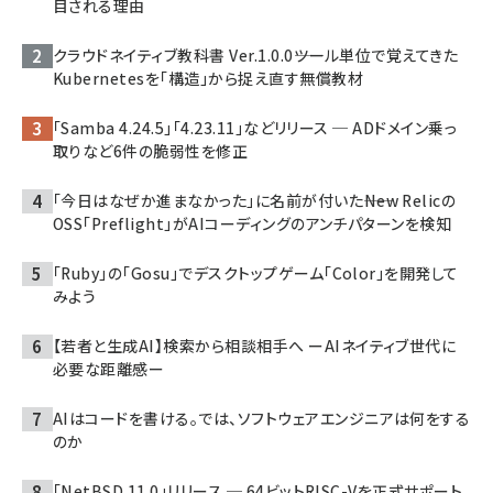
目される理由
クラウドネイティブ教科書 Ver.1.0.0――ツール単位で覚えてきた
Kubernetesを「構造」から捉え直す無償教材
「Samba 4.24.5」「4.23.11」などリリース ─ ADドメイン乗っ
取りなど6件の脆弱性を修正
「今日はなぜか進まなかった」に名前が付いた――New Relicの
OSS「Preflight」がAIコーディングのアンチパターンを検知
「Ruby」の「Gosu」でデスクトップゲーム「Color」を開発して
みよう
【若者と生成AI】検索から相談相手へ ーAIネイティブ世代に
必要な距離感ー
AIはコードを書ける。では、ソフトウェアエンジニアは何をする
のか
「NetBSD 11.0」リリース ─ 64ビットRISC-Vを正式サポート