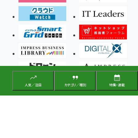
人気／注目
カテゴリ／種別
特集・連載
Copyright ©2026 Impress Corporation, An impress Group Company. All rights
reserved.