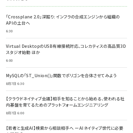
「Crossplane 2.0」深掘り: インフラの合成エンジンから組織の
APIの土台へ
6:30
Virtual DesktopのUSB有線接続対応、コレカティスの高品質3D
スタジオ始動 ほか
6:00
MySQLの「ST_Union()」関数でポリゴンを合体させてみよう
8月7日 6:30
【クラウドネイティブ会議】相手を知ることから始める、使われる社
内基盤を育てるためのプラットフォームエンジニアリング
8月7日 6:00
【若者と生成AI】検索から相談相手へ ーAIネイティブ世代に必要