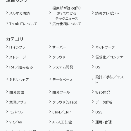
編集部が読み解く!
メルマガ購読
3行でわかる
読者プレゼント
テックニュース
Think ITについて
広告出稿について
カテゴリ
ITインフラ
サーバー
ネットワーク
ストレージ
クラウド
仮想化／コンテナ
IoT／組み込み
システム開発
OS
設計／手法／テス
ミドルウェア
データベース
ト
開発言語
開発ツール
Web開発
業務アプリ
クラウド（SaaS）
データ解析
モバイル
CRM／ERP
OSS
VR／AR
AI・人工知能
運用・管理