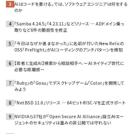
AIはコードを書ける。では、ソフトウェアエンジニアは何をする
のか
「Samba 4.24.5」「4.23.11」などリリース ─ ADドメイン乗っ
取りなど6件の脆弱性を修正
「今日はなぜか進まなかった」に名前が付いた――New Relicの
OSS「Preflight」がAIコーディングのアンチパターンを検知
【若者と生成AI】検索から相談相手へ ーAIネイティブ世代に
必要な距離感ー
「Ruby」の「Gosu」でデスクトップゲーム「Color」を開発して
みよう
「NetBSD 11.0」リリース ─ 64ビットRISC-Vを正式サポート
NVIDIAら37社が「Open Secure AI Alliance」設立――AIエー
ジェントのセキュリティは重みの非公開では守れない