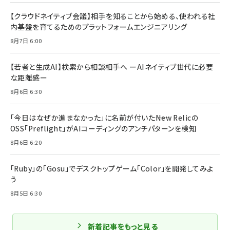
【クラウドネイティブ会議】相手を知ることから始める、使われる社
内基盤を育てるためのプラットフォームエンジニアリング
8月7日 6:00
【若者と生成AI】検索から相談相手へ ーAIネイティブ世代に必要
な距離感ー
8月6日 6:30
「今日はなぜか進まなかった」に名前が付いた――New Relicの
OSS「Preflight」がAIコーディングのアンチパターンを検知
8月6日 6:20
「Ruby」の「Gosu」でデスクトップゲーム「Color」を開発してみよ
う
8月5日 6:30
新着記事をもっと見る