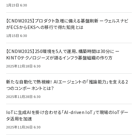
1月23日 6:30
【CNDW2025】プロダクト急増に備える基盤刷新 ーウェルスナビ
がECSからEKSへの移行で得た知見とは
1月15日 6:30
【CNDW2025】250環境を5人で運用、構築時間は30分に ー
KINTOテクノロジーズが語るインフラ基盤組織の作り方
2025年12月18日 6:30
新たな自動化で熱視線！ AIエージェントの「推論能力」を支える2
つのコンポーネントとは？
2025年11月28日 6:30
IoTに生成AIを掛け合わせる「AI-driven IoT」で現場のIoTデー
タ活用を加速
2025年11月26日 6:30