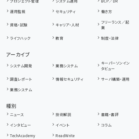
プロジェクト管理
システム運用
BCP／DR
運用監視
セキュリティ
働き方
フリーランス／起
資格・試験
キャリア・人材
業
ライフハック
教育
制度・法律
アーカイブ
キーパーソンイン
システム開発
業務システム
タビュー
調査レポート
情報セキュリティ
サーバ構築・運用
業務システム
種別
ニュース
技術解説
書籍・書評
インタビュー
イベント
コラム
TechAcademy
ReadWrite