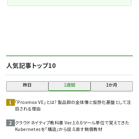
人気記事トップ10
昨日
1週間
1か月
「Proxmox VE」とは? 製品群の全体像と仮想化基盤として注
目される理由
クラウドネイティブ教科書 Ver.1.0.0――ツール単位で覚えてきた
Kubernetesを「構造」から捉え直す無償教材