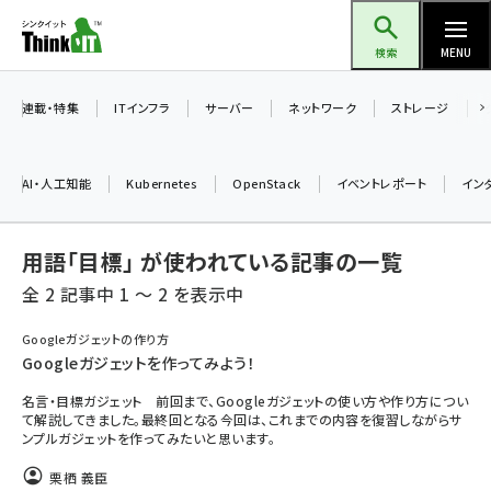
メ
Think IT（シンクイット）
イ
検索
MENU
ン
コ
連載・特集
ITインフラ
サーバー
ネットワーク
ストレージ
ン
テ
AI・人工知能
Kubernetes
OpenStack
イベントレポート
イン
ン
ツ
ai (2508)
用語「目標」 が使われている記事の一覧
に
加藤銘のチーム貢献～仲間と築いた勝利の絆～ (2329)
移
全 2 記事中 1 ～ 2 を表示中
動
iot女子会 (2295)
Googleガジェットの作り方
Googleガジェットを作ってみよう！
北海道をのんびり旅する晴山佳須夫のヒント集！ (2050)
名言・目標ガジェット 前回まで、Googleガジェットの使い方や作り方につい
drupal (1966)
て解説してきました。最終回となる今回は、これまでの内容を復習しながらサ
ンプルガジェットを作ってみたいと思います。
genai (1494)
栗栖 義臣
abc123 (1371)