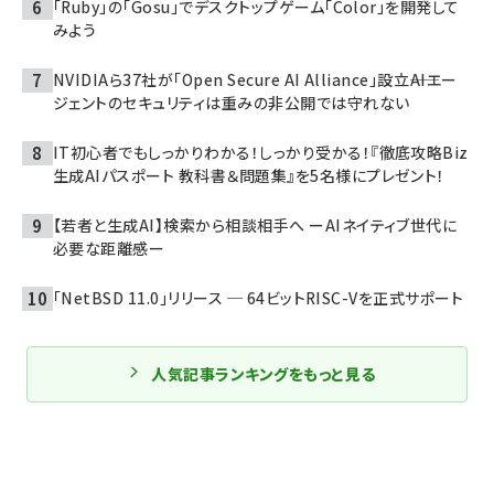
「Ruby」の「Gosu」でデスクトップゲーム「Color」を開発して
みよう
NVIDIAら37社が「Open Secure AI Alliance」設立――AIエー
ジェントのセキュリティは重みの非公開では守れない
IT初心者でもしっかりわかる！しっかり受かる！『徹底攻略Biz
生成AIパスポート 教科書＆問題集』を5名様にプレゼント！
【若者と生成AI】検索から相談相手へ ーAIネイティブ世代に
必要な距離感ー
「NetBSD 11.0」リリース ─ 64ビットRISC-Vを正式サポート
人気記事ランキングをもっと見る