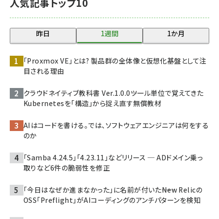
人気記事トップ10
昨日
1週間
1か月
「Proxmox VE」とは? 製品群の全体像と仮想化基盤として注
目される理由
クラウドネイティブ教科書 Ver.1.0.0――ツール単位で覚えてきた
Kubernetesを「構造」から捉え直す無償教材
AIはコードを書ける。では、ソフトウェアエンジニアは何をする
のか
「Samba 4.24.5」「4.23.11」などリリース ─ ADドメイン乗っ
取りなど6件の脆弱性を修正
「今日はなぜか進まなかった」に名前が付いた――New Relicの
OSS「Preflight」がAIコーディングのアンチパターンを検知