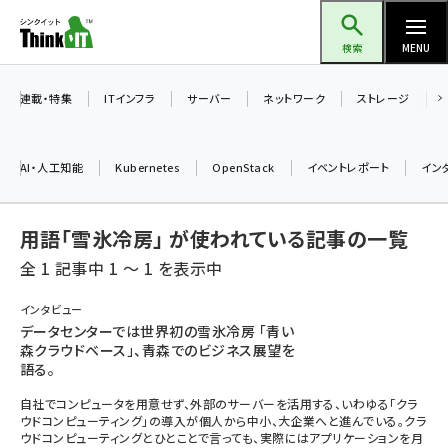
メ
Think IT（シンクイット）
イ
検索
MENU
ン
コ
連載・特集
ITインフラ
サーバー
ネットワーク
ストレージ
ン
テ
AI・人工知能
Kubernetes
OpenStack
イベントレポート
イン
ン
ツ
ai (2493)
用語「雪氷冷房」 が使われている記事の一覧
に
加藤銘のチーム貢献～仲間と築いた勝利の絆～ (2314)
移
全 1 記事中 1 ～ 1 を表示中
動
iot女子会 (2279)
インタビュー
データセンターでは世界初の雪氷冷房 「青い
北海道をのんびり旅する晴山佳須夫のヒント集！ (2034)
森クラウドベース」、青森でのビジネス展望を
語る。
drupal (1955)
自社でコンピュータを用意せず、外部のサーバーを活用する、いわゆる「クラ
genai (1483)
ウドコンピューティング」の導入が個人から中小、大企業へと進んでいる。クラ
ウドコンピューティングとひとことで言っても、実際にはアプリケーションを月
abc123 (1358)