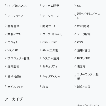
IoT／組み込み
システム開発
OS
設計／手法／テス
ミドルウェア
データベース
ト
開発言語
開発ツール
Web開発
業務アプリ
クラウド（SaaS）
データ解析
モバイル
CRM／ERP
OSS
VR／AR
AI・人工知能
運用・管理
プロジェクト管理
システム運用
BCP／DR
運用監視
セキュリティ
働き方
フリーランス／起
資格・試験
キャリア・人材
業
ライフハック
教育
制度・法律
アーカイブ
キーパーソンイン