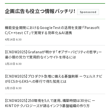
企画広告も役立つ情報バッチリ！
Sponsored
機能安全開発におけるGoogleTestの活用を支援!「Parasoft
C/C++test CT」で実現する効率化＆AI連携
4月14日 6:30
【CNDW2025】Grafanaが明かす「オブザーバビリティの哲学」ー
最小限の労力で実用的なインサイトを得るには
1月23日 6:30
【CNDW2025】プロダクト急増に備える基盤刷新 ーウェルスナビ
がECSからEKSへの移行で得た知見とは
1月15日 6:30
【CNDW2025】250環境を5人で運用、構築時間は30分に ー
KINTOテクノロジーズが語るインフラ基盤組織の作り方