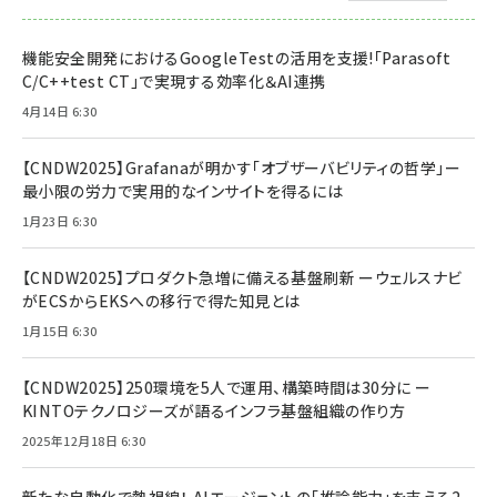
機能安全開発におけるGoogleTestの活用を支援!「Parasoft
C/C++test CT」で実現する効率化＆AI連携
4月14日 6:30
【CNDW2025】Grafanaが明かす「オブザーバビリティの哲学」ー
最小限の労力で実用的なインサイトを得るには
1月23日 6:30
【CNDW2025】プロダクト急増に備える基盤刷新 ーウェルスナビ
がECSからEKSへの移行で得た知見とは
1月15日 6:30
【CNDW2025】250環境を5人で運用、構築時間は30分に ー
KINTOテクノロジーズが語るインフラ基盤組織の作り方
2025年12月18日 6:30