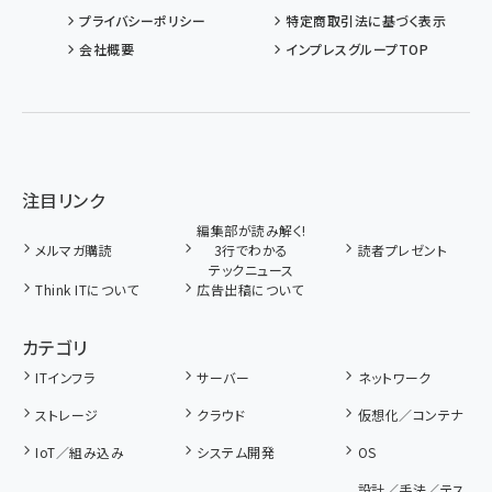
プライバシーポリシー
特定商取引法に基づく表示
会社概要
インプレスグループTOP
注目リンク
編集部が読み解く!
メルマガ購読
3行でわかる
読者プレゼント
テックニュース
Think ITについて
広告出稿について
カテゴリ
ITインフラ
サーバー
ネットワーク
ストレージ
クラウド
仮想化／コンテナ
IoT／組み込み
システム開発
OS
設計／手法／テス