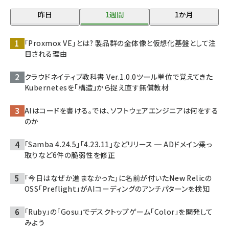
昨日
1週間
1か月
「Proxmox VE」とは? 製品群の全体像と仮想化基盤として注
目される理由
クラウドネイティブ教科書 Ver.1.0.0――ツール単位で覚えてきた
Kubernetesを「構造」から捉え直す無償教材
AIはコードを書ける。では、ソフトウェアエンジニアは何をする
のか
「Samba 4.24.5」「4.23.11」などリリース ─ ADドメイン乗っ
取りなど6件の脆弱性を修正
「今日はなぜか進まなかった」に名前が付いた――New Relicの
OSS「Preflight」がAIコーディングのアンチパターンを検知
「Ruby」の「Gosu」でデスクトップゲーム「Color」を開発して
みよう