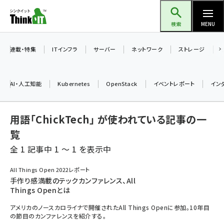
メ
Think IT（シンクイット）
イ
検索
MENU
ン
コ
連載・特集
ITインフラ
サーバー
ネットワーク
ストレージ
ン
テ
AI・人工知能
Kubernetes
OpenStack
イベントレポート
イン
ン
ツ
ai (2486)
用語「ChickTech」 が使われている記事の一
に
加藤銘のチーム貢献～仲間と築いた勝利の絆～ (2308)
移
覧
動
全 1 記事中 1 ～ 1 を表示中
iot女子会 (2273)
北海道をのんびり旅する晴山佳須夫のヒント集！ (2025)
All Things Open 2022レポート
手作り感満載のテックカンファレンス、All
drupal (1947)
Things Openとは
genai (1477)
アメリカのノースカロライナで開催されたAll Things Openに参加。10年目
の節目のカンファレンスを紹介する。
abc123 (1352)