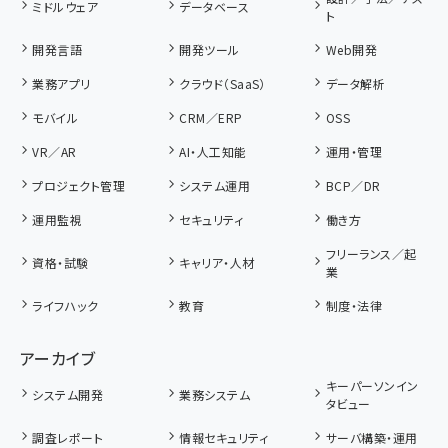
ミドルウェア
データベース
ト
開発言語
開発ツール
Web開発
業務アプリ
クラウド（SaaS）
データ解析
モバイル
CRM／ERP
OSS
VR／AR
AI・人工知能
運用・管理
プロジェクト管理
システム運用
BCP／DR
運用監視
セキュリティ
働き方
フリーランス／起
資格・試験
キャリア・人材
業
ライフハック
教育
制度・法律
アーカイブ
キーパーソンイン
システム開発
業務システム
タビュー
調査レポート
情報セキュリティ
サーバ構築・運用