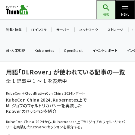
メ
Think IT（シンクイット）
イ
検索
MENU
ン
コ
連載・特集
ITインフラ
サーバー
ネットワーク
ストレージ
ン
テ
AI・人工知能
Kubernetes
OpenStack
イベントレポート
イン
ン
ツ
ai (2486)
用語「DLRover」 が使われている記事の一覧
に
加藤銘のチーム貢献～仲間と築いた勝利の絆～ (2308)
移
全 1 記事中 1 ～ 1 を表示中
動
iot女子会 (2273)
KubeCon＋CloudNativeCon China 2024レポート
KubeCon China 2024、Kubernetes上で
北海道をのんびり旅する晴山佳須夫のヒント集！ (2025)
MLジョブのフォルトリカバリーを実装した
Kcoverのセッションを紹介
drupal (1947)
KubeCon China 2024から、Kubernetess上でMLジョブのフォルトリカバ
genai (1477)
リーを実装したKcoverのセッションを紹介する。
abc123 (1352)