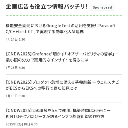
企画広告も役立つ情報バッチリ！
Sponsored
機能安全開発におけるGoogleTestの活用を支援!「Parasoft
C/C++test CT」で実現する効率化＆AI連携
4月14日 6:30
【CNDW2025】Grafanaが明かす「オブザーバビリティの哲学」ー
最小限の労力で実用的なインサイトを得るには
1月23日 6:30
【CNDW2025】プロダクト急増に備える基盤刷新 ーウェルスナビ
がECSからEKSへの移行で得た知見とは
1月15日 6:30
【CNDW2025】250環境を5人で運用、構築時間は30分に ー
KINTOテクノロジーズが語るインフラ基盤組織の作り方
2025年12月18日 6:30