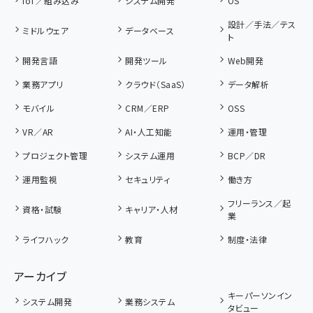
IoT／組み込み
システム開発
OS
設計／手法／テス
ミドルウェア
データベース
ト
開発言語
開発ツール
Web開発
業務アプリ
クラウド（SaaS）
データ解析
モバイル
CRM／ERP
OSS
VR／AR
AI・人工知能
運用・管理
プロジェクト管理
システム運用
BCP／DR
運用監視
セキュリティ
働き方
フリーランス／起
資格・試験
キャリア・人材
業
ライフハック
教育
制度・法律
アーカイブ
キーパーソンイン
システム開発
業務システム
タビュー