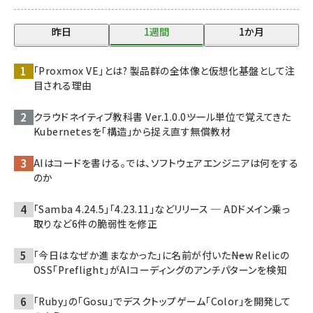
昨日
1週間
1か月
「Proxmox VE」とは? 製品群の全体像と仮想化基盤として注
目される理由
クラウドネイティブ教科書 Ver.1.0.0――ツール単位で覚えてきた
Kubernetesを「構造」から捉え直す無償教材
AIはコードを書ける。では、ソフトウェアエンジニアは何をする
のか
「Samba 4.24.5」「4.23.11」などリリース ─ ADドメイン乗っ
取りなど6件の脆弱性を修正
「今日はなぜか進まなかった」に名前が付いた――New Relicの
OSS「Preflight」がAIコーディングのアンチパターンを検知
「Ruby」の「Gosu」でデスクトップゲーム「Color」を開発して