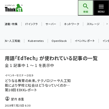
メ
Think IT（シンクイット）
イ
検索
MENU
ン
コ
連載・特集
ITインフラ
サーバー
ネットワーク
ストレージ
ン
テ
AI・人工知能
Kubernetes
OpenStack
イベントレポート
イン
ン
ツ
ai (2475)
用語「EdTech」 が使われている記事の一覧
に
加藤銘のチーム貢献～仲間と築いた勝利の絆～ (2297)
移
全 1 記事中 1 ～ 1 を表示中
動
iot女子会 (2248)
イベント・セミナー2019
どうなる教育の未来。テクノロジーや人工知
北海道をのんびり旅する晴山佳須夫のヒント集！ (2008)
能により学校と社会はどうなっていくのか―
第10回 EDIXレポート
drupal (1929)
望月 香里
genai (1468)
2019年7月25日 6:30
abc123 (1341)