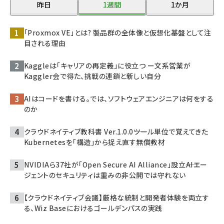
昨日
1週間
1か月
「Proxmox VE」とは? 製品群の全体像と仮想化基盤として注
目される理由
Kaggleは「キャリアの再定義」に役立つ ー文系営業が
Kaggler会で得た、挑戦の連鎖と新しい自分
AIはコードを書ける。では、ソフトウェアエンジニアは何をする
のか
クラウドネイティブ教科書 Ver.1.0.0――ツール単位で覚えてきた
Kubernetesを「構造」から捉え直す無償教材
NVIDIAら37社が「Open Secure AI Alliance」設立――AIエー
ジェントのセキュリティは重みの非公開では守れない
【クラウドネイティブ会議】厳格な統制と開発者体験を両立す
る、Wiz Baseにおけるゴールデンパスの実践