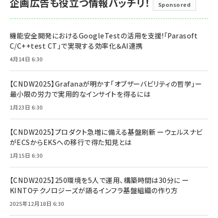
企画広告も役立つ情報バッチリ！
Sponsored
機能安全開発におけるGoogleTestの活用を支援!「Parasoft
C/C++test CT」で実現する効率化＆AI連携
4月14日 6:30
【CNDW2025】Grafanaが明かす「オブザーバビリティの哲学」ー
最小限の労力で実用的なインサイトを得るには
1月23日 6:30
【CNDW2025】プロダクト急増に備える基盤刷新 ーウェルスナビ
がECSからEKSへの移行で得た知見とは
1月15日 6:30
【CNDW2025】250環境を5人で運用、構築時間は30分に ー
KINTOテクノロジーズが語るインフラ基盤組織の作り方
2025年12月18日 6:30