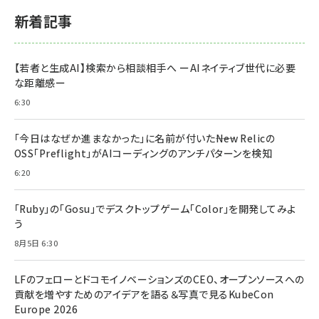
新着記事
【若者と生成AI】検索から相談相手へ ーAIネイティブ世代に必要
な距離感ー
6:30
「今日はなぜか進まなかった」に名前が付いた――New Relicの
OSS「Preflight」がAIコーディングのアンチパターンを検知
6:20
「Ruby」の「Gosu」でデスクトップゲーム「Color」を開発してみよ
う
8月5日 6:30
LFのフェローとドコモイノベーションズのCEO、オープンソースへの
貢献を増やすためのアイデアを語る＆写真で見るKubeCon
Europe 2026