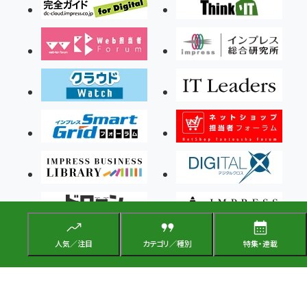
人気／注目
カテゴリ／種別
特集・連載
Copyright ©2026 Impress Corporation, An impress Group Company. All rights
reserved.