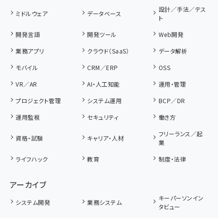
設計／手法／テス
ミドルウェア
データベース
ト
開発言語
開発ツール
Web開発
業務アプリ
クラウド（SaaS）
データ解析
モバイル
CRM／ERP
OSS
VR／AR
AI・人工知能
運用・管理
プロジェクト管理
システム運用
BCP／DR
運用監視
セキュリティ
働き方
フリーランス／起
資格・試験
キャリア・人材
業
ライフハック
教育
制度・法律
アーカイブ
キーパーソンイン
システム開発
業務システム
タビュー